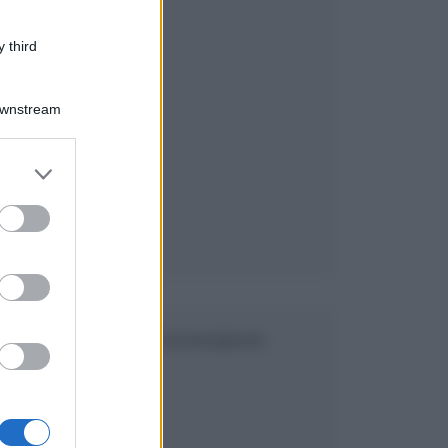
 third
Downstream
er and store
to grant or
ed purposes
SEGUICI SU FACEBOOK