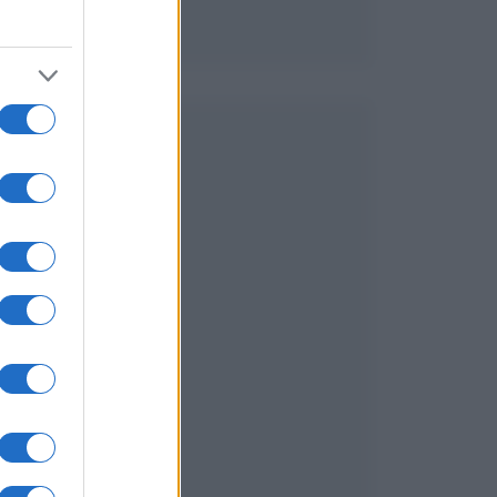
e
o
,
%