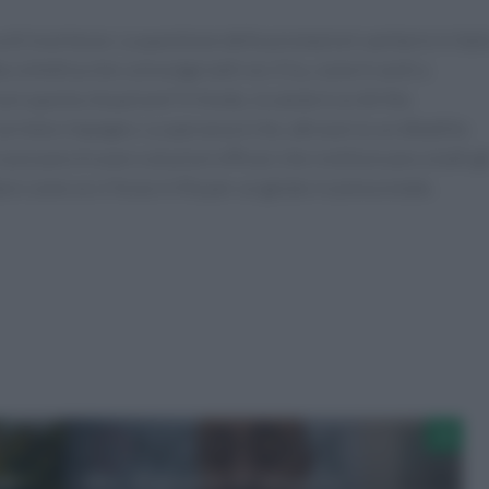
di incertezze. La questione delle prestazioni sanitarie in Itali
collettiva che coinvolge tutti noi. E tu, come ti senti a
re questa situazione? In fondo, la salute è un diritto
erietà e impegno. La speranza è che, attraverso un dibattito
possano trovare soluzioni efficaci che restituiscano a tutti gl
tare come se si fosse in fila per un gelato in piena estate.
me
Hiv, Esposito (Cotugno):