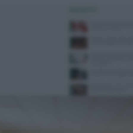
PIÙ LETTI
Poche calorie e tanti benefici,
sulla buccia di anguria: “Non
Mangiare troppe proteine dop
rischi e consigli per una diet
Melanoma, alcune cellule tu
riescono a ‘nascondersi’ al s
immunitario
Contratto Sanità 2026-2027:
aumenti e nuove regole sull’
Alimentazione e acne: scopri 
preferire e quali evitare