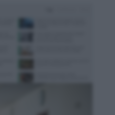
Oggi
Settimana
Mese
 la ‘scoperta’
Dolore corneale neuropatico: sintomi,
 buttatela”
diagnosi e trattamenti per un disturbo
invisibile
o i 40:
Procreazione medicalmente assistita:
a equilibrata
come ridurre gli errori con il
tracciamento automatizzato
morali
Dispersione di calore dalla testa: cosa
istema
dice la scienza sul famoso consiglio
 dettagli su
Api, vespe e calabroni: cosa fare in caso di
IA
puntura e come prevenirle
quali cibi
Velocità di camminata e salute
cerebrale: scopri il legame sorprendente