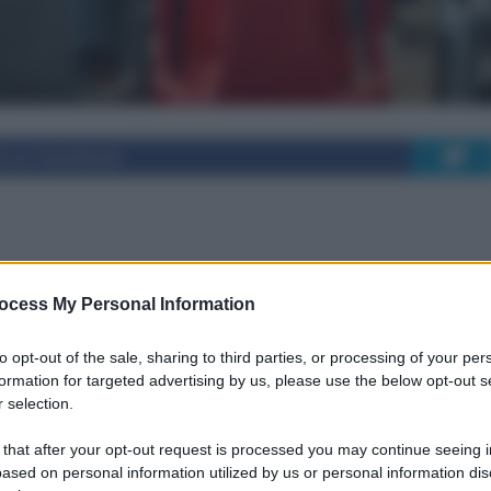
i su Facebook
i italiani rinuncia a
ocess My Personal Information
arie nel 2024?
to opt-out of the sale, sharing to third parties, or processing of your per
formation for targeted advertising by us, please use the below opt-out s
 selection.
 prestazioni sanitarie per lunghe attese. Scopri
 that after your opt-out request is processed you may continue seeing i
ased on personal information utilized by us or personal information dis