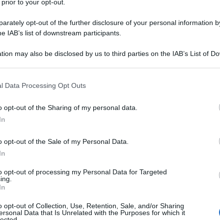
 prior to your opt-out.
rately opt-out of the further disclosure of your personal information by
he IAB’s list of downstream participants.
tion may also be disclosed by us to third parties on the IAB’s List of 
 that may further disclose it to other third parties.
 that this website/app uses one or more Google services and may gath
l Data Processing Opt Outs
including but not limited to your visit or usage behaviour. You may click 
 to Google and its third-party tags to use your data for below specifi
o opt-out of the Sharing of my personal data.
ogle consent section.
In
o opt-out of the Sale of my Personal Data.
In
renderti conto che il tuo carrello si riempie di attesa, proprio
to opt-out of processing my Personal Data for Targeted
ing.
taliano. Un’analisi della Fondazione Gimbe ha svelato che nel
In
lla popolazione, hanno rinunciato a prestazioni sanitarie a
o opt-out of Collection, Use, Retention, Sale, and/or Sharing
a riflettere e che, purtroppo, non è una sorpresa. Ma cosa si
ersonal Data that Is Unrelated with the Purposes for which it
lected.