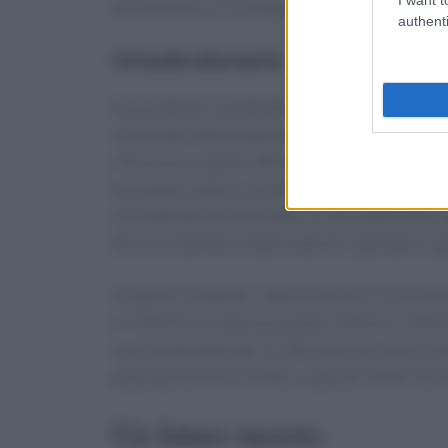
economiche, ora i tempi d’attesa sembrano ave
authenti
Un’analisi allarmante
Il presidente Cartabotta ha notato che la rinun
vulnerabili della popolazione. Anche chi, prima
ritrova ora a dover affrontare questa sfida. È c
lasciando indietro molte persone, comprese que
considerate più fortunate. La vera questione, 
Servizio Sanitario Nazionale di rispondere rapi
In questo contesto, i dati mostrano un incremen
e il 2023 e un impressionante 51% tra il 2023 
sono aumentate del 31,2% nel primo anno e del
popolazione ha un limite, e questo limite sta 
Un futuro incerto