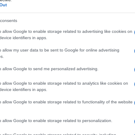
Out
ce
consents
o allow Google to enable storage related to advertising like cookies on
i persone che ha deciso di non accedere a prestazioni sanitari
evice identifiers in apps.
. Era il 4,2% nel 2022, è salita al 4,5% nel 2023 e ha raggiunt
 sono solo freddi dati statistici, ma rappresentano vite reali
o allow my user data to be sent to Google for online advertising
s.
rocratica. La Fondazione Gimbe, attraverso il suo presidente
to pubblico, sottolineando che la realtà è ben diversa dalla
to allow Google to send me personalized advertising.
o allow Google to enable storage related to analytics like cookies on
evice identifiers in apps.
o allow Google to enable storage related to functionality of the website
necessarie? Oltre ai tempi di attesa, c’è un altro aspetto che
di chi rinuncia a causa di motivi finanziari è aumentata dal 3,2
 portafoglio è in crisi, ma anche la pazienza dei cittadini è
o allow Google to enable storage related to personalization.
 precedenti le rinunce erano principalmente legate a questioni
o allow Google to enable storage related to security, including