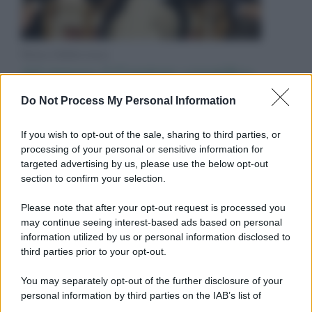
News Adnkronos
Ail rinnova il Comitato scientifico,
Corradini presidente e Locatelli tra i
Do Not Process My Personal Information
componenti
If you wish to opt-out of the sale, sharing to third parties, or
processing of your personal or sensitive information for
targeted advertising by us, please use the below opt-out
section to confirm your selection.
Please note that after your opt-out request is processed you
may continue seeing interest-based ads based on personal
information utilized by us or personal information disclosed to
third parties prior to your opt-out.
You may separately opt-out of the further disclosure of your
personal information by third parties on the IAB’s list of
News Adnkronos
downstream participants.