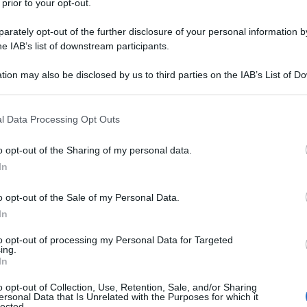
ress, aumentare la concentrazione e promuover
 prior to your opt-out.
e il yoga può trasformare la tua vita,
rately opt-out of the further disclosure of your personal information by
mentale attraverso tecniche di respirazione,
he IAB’s list of downstream participants.
icaci.
tion may also be disclosed by us to third parties on the IAB’s List of 
 that may further disclose it to other third parties.
 that this website/app uses one or more Google services and may gath
l Data Processing Opt Outs
including but not limited to your visit or usage behaviour. You may click 
 to Google and its third-party tags to use your data for below specifi
o opt-out of the Sharing of my personal data.
ogle consent section.
In
o opt-out of the Sale of my Personal Data.
In
to opt-out of processing my Personal Data for Targeted
ing.
In
o opt-out of Collection, Use, Retention, Sale, and/or Sharing
ersonal Data that Is Unrelated with the Purposes for which it
lected.