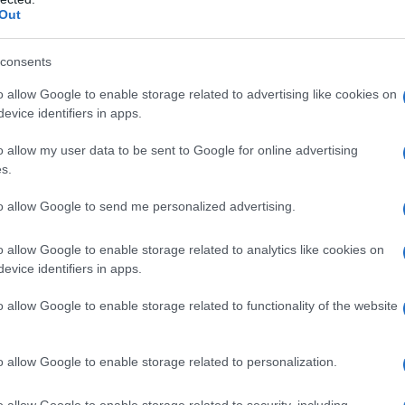
po, mente e spirito, offrendo numerosi benefici a chi la pratica
Out
 stress e ansia, il yoga si propone come una soluzione efficac
 la salute. Questo articolo esplora i vari aspetti del yoga, i
consents
sono trasformare l’approccio al benessere.
o allow Google to enable storage related to advertising like cookies on
evice identifiers in apps.
o allow my user data to be sent to Google for online advertising
s.
 benefici fisici che migliorano la qualità della vita. Tra i più
e
, la
flessibilità
e il miglioramento della
postura
. Attraverso l
to allow Google to send me personalized advertising.
ene tonificato e rinforzato, riducendo il rischio di infortuni e
o allow Google to enable storage related to analytics like cookies on
evice identifiers in apps.
o allow Google to enable storage related to functionality of the website
, permettendo di sviluppare forza e resistenza. Posizioni com
o allow Google to enable storage related to personalization.
i muscoli delle gambe e della schiena, migliorando la stabilità
el
core
è fondamentale per mantenere una buona postura e
o allow Google to enable storage related to security, including