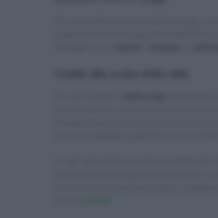
Per chi desidera iniziare a praticare yoga, son
scegliere uno stile di yoga che si adatti alle 
tipologie, come l’
Hatha
, il
Vinyasa
o il
Ashta
Guida alla scelta dello stile
Per i principianti, l’
Hatha yoga
rappresenta un
base. Al contrario, chi cerca una pratica più 
fondamentale ascoltare il proprio corpo e non f
tenuti da insegnanti qualificati può fare la dif
Il yoga rappresenta una pratica completa che of
disciplina nella vita quotidiana può portare a
sia principianti o praticanti esperti, il yoga ha 
Scritto da
Staff