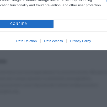
cation functionality and fraud prevention, and other user protection.
CONFIRM
significativo sulla salute mentale. Pratiche di respirazione e
sia, favorendo un
benessere psicologico
duraturo.
Data Deletion
Data Access
Privacy Policy
ente di essere più presenti nel momento e di affrontare le
zza
che favorisce la
consapevolezza
e la concentrazione. Attravers
osservare i propri pensieri e sentimenti senza giudizio,
a può portare a una riduzione dei sintomi di depressione e
 della vita.