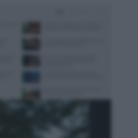
Oggi
Settimana
Mese
lo il caldo:
Depurare fegato e pancreas: alimenti,
rimedi naturali e abitudini quotidiane
n luce
Come togliere la cellulite dalle gambe e
sti
dai glutei in modo naturale
aliana nel
Come la formazione manageriale
urale da
caregiving può trasformare il tuo
ambiente di lavoro
 causa di
Colesterolo alto: dieta, integratori o
o Sin
farmaci? Le soluzioni secondo la scienza
Festival Puccini 2026: le opere liriche
che incantano il pubblico