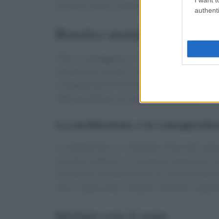
prevenire dolori lombari.
authenti
Benefici mentali del yoga
Oltre ai vantaggi fisici, il yoga ha un impatto 
meditazione aiutano a ridurre lo stress e l’an
L’integrazione di tecniche di mindfulness cons
sfide quotidiane con maggiore serenità.
La meditazione e la consapevole
La meditazione è un elemento chiave del yoga 
la pratica regolare, si sviluppa la capacità di 
facilitando l’accettazione di sé. Questa pratic
ansia, migliorando complessivamente la qualità
Iniziare con il yoga