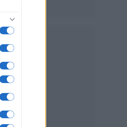
e
e
e