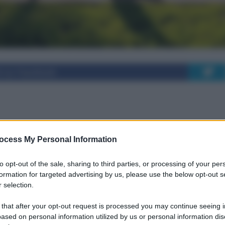
i su Facebook
i del Yoga per il
ocess My Personal Information
rpo e Mente
to opt-out of the sale, sharing to third parties, or processing of your per
formation for targeted advertising by us, please use the below opt-out s
 selection.
ornisce straordinari benefici per il corpo e la
 that after your opt-out request is processed you may continue seeing i
 la forza e il benessere mentale. Praticare yoga
ased on personal information utilized by us or personal information dis