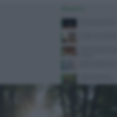
PIÙ LETTI
Zanzare, a scatenarle non è so
un mix di fattori le ‘accende’
Cortisolo: come regolarlo co
naturale, sonno e orari dei pa
Celebrazione della Cucina It
Mondo: Un Patrimonio Cult
Proteggere
Malattie neurologiche prima
disabilità, a Padova congress
Proprietà terapeutiche e
antinfiammatorie del kuzu