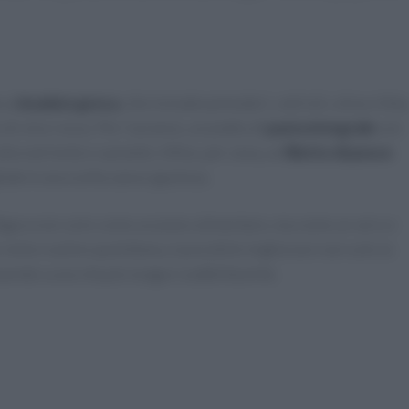
 un
insalata greca
, che include pomodori, cetrioli, olive e feta
i vino rosso. Per il pranzo, un piatto di
pasta integrale
con
ulta nutriente e saziante. Infine, per cena, un
filetto di pesce
iate è una scelta sana e gustosa.
igura non solo come un piano alimentare, ma come un vero e
i nella routine quotidiana, è possibile migliorare non solo la
uendo a una vita più lunga e soddisfacente.