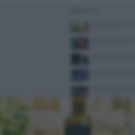
PIÙ LETTI
Consigli per il reflusso in est
evitare e cosa fare
Alimentazione e acne: scopri 
preferire e quali evitare
Contratto Sanità 2026-2027:
aumenti e nuove regole sull’
Alzheimer e eredità materna:
la scienza sul rischio genetic
Defibrillatori semiautomatici
farmacie: la proposta di legg