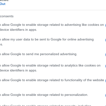
Out
dieta mediterranea
consents
cuni principi chiave che contribuiscono al benessere generale
o allow Google to enable storage related to advertising like cookies on
naturali
, garantendo un elevato apporto di vitamine e minerali
evice identifiers in apps.
mente da fonti vegetali, con particolare attenzione al
osa fonte di grassi sani.
o allow my user data to be sent to Google for online advertising
s.
to allow Google to send me personalized advertising.
 mediterranea
includono frutta e verdura di stagione, legumi,
o allow Google to enable storage related to analytics like cookies on
itata, mentre il consumo di pollame è più moderato. La presenz
evice identifiers in apps.
entale per il mantenimento della salute cardiovascolare.
o allow Google to enable storage related to functionality of the website
o allow Google to enable storage related to personalization.
ortati da un’ampia varietà di ricerche scientifiche. Studi hann
o allow Google to enable storage related to security, including