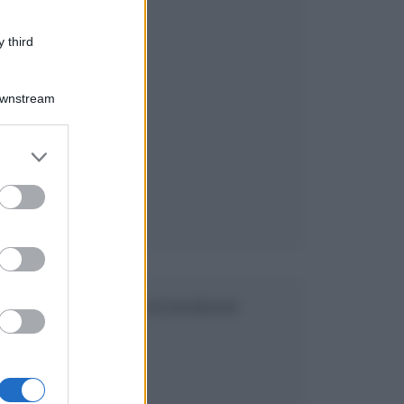
 third
Downstream
er and store
to grant or
ed purposes
SEGUICI SU FACEBOOK
.