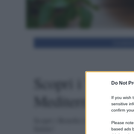
Condivid
Scopri i Vantagg
Do Not Pr
Mediterranea per
If you wish 
sensitive in
confirm your
Scopri i Benefici della Dieta Med
Please note
Salute!
based ads b