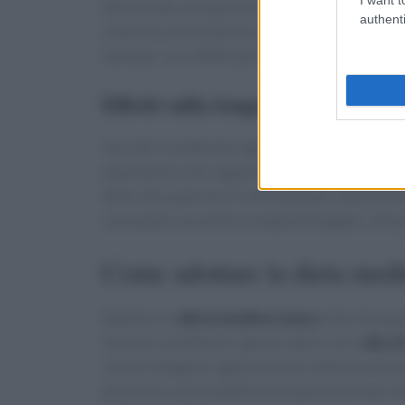
dimostrato che questo modello alimentare può r
authenti
e persino alcuni tipi di cancro. Inoltre, la di
mentale, con effetti positivi su depressione e 
Effetti sulla longevità
Uno dei risultati più significativi della
dieta 
popolazioni che seguono questo regime alimen
della vita superiore in età avanzata. Questo fe
consumati, ma anche al
modo di mangiare
, che 
Come adottare la dieta medi
Adottare la
dieta mediterranea
nella vita qu
Iniziare a sostituire i grassi saturi con l’
olio d
cereali integrali rappresenta un ottimo punto 
porzioni e alle modalità di preparazione dei cib