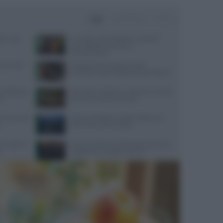
Oggi
Settimana
Mese
ate: cosa
Cervello e alimentazione: nutrienti
essenziali per memoria e
concentrazione
quali cibi
Velocità di camminata e salute
cerebrale: scopri il legame sorprendente
 dettagli su
Api, vespe e calabroni: cosa fare in caso di
IA
puntura e come prevenirle
 cosa rivela
Come combattere il caldo urbano con
o
tetti verdi e meno asfalto
 in tutte le
Come mantenere il benessere durante i
e
viaggi aerei: consigli e esercizi