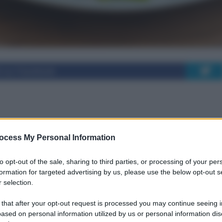
i su Facebook
i della Dieta
ocess My Personal Information
 la Tua Salute
to opt-out of the sale, sharing to third parties, or processing of your per
formation for targeted advertising by us, please use the below opt-out s
 selection.
iterranea e Come Può Trasformare la Tua
 that after your opt-out request is processed you may continue seeing i
ased on personal information utilized by us or personal information dis