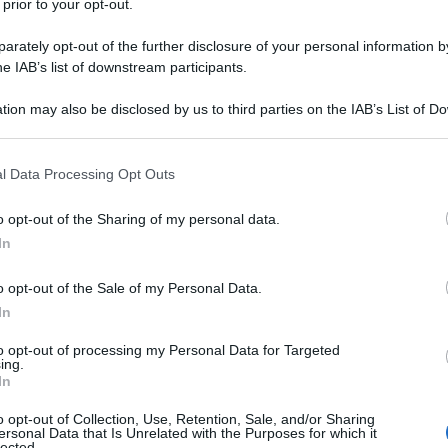
 prior to your opt-out.
rately opt-out of the further disclosure of your personal information by
he IAB’s list of downstream participants.
tion may also be disclosed by us to third parties on the IAB’s List of 
 that may further disclose it to other third parties.
 that this website/app uses one or more Google services and may gath
l Data Processing Opt Outs
including but not limited to your visit or usage behaviour. You may click 
 to Google and its third-party tags to use your data for below specifi
o opt-out of the Sharing of my personal data.
ogle consent section.
In
o opt-out of the Sale of my Personal Data.
In
o stile di vita, radicato nelle tradizioni culturali di paesi
to opt-out of processing my Personal Data for Targeted
ing.
atterizzata da un elevato consumo di frutta, verdura, cereali
In
iuta dall’UNESCO come
patrimonio culturale immateriale
o opt-out of Collection, Use, Retention, Sale, and/or Sharing
di questa scelta alimentare la rendono particolarmente apprezzata
ersonal Data that Is Unrelated with the Purposes for which it
lected.