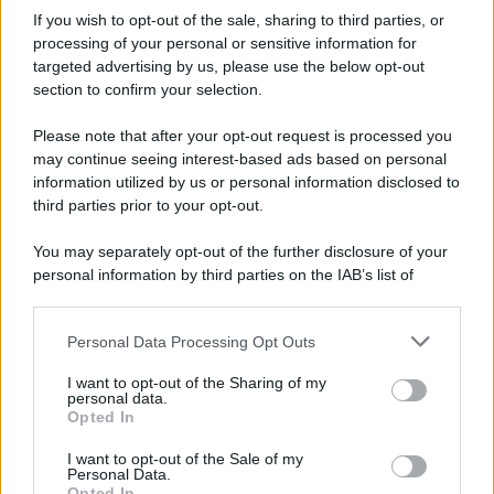
If you wish to opt-out of the sale, sharing to third parties, or
processing of your personal or sensitive information for
targeted advertising by us, please use the below opt-out
section to confirm your selection.
Please note that after your opt-out request is processed you
may continue seeing interest-based ads based on personal
Bellezza
information utilized by us or personal information disclosed to
Acido ialuronico sublinguale: la nuova
third parties prior to your opt-out.
frontiera per una pelle giovane e
You may separately opt-out of the further disclosure of your
idratata
personal information by third parties on the IAB’s list of
downstream participants.
L’acido ialuronico sublinguale rappresenta una svolta
Personal Data Processing Opt Outs
This information may also be disclosed by us to third parties
nella cura della pelle, offrendo un’alternativa efficace
on the IAB’s List of Downstream Participants that may further
alle tradizionali applicazioni topiche e iniettive
I want to opt-out of the Sharing of my
disclose it to other third parties.
personal data.
Opted In
Please note that this website/app uses one or more Google
services and may gather and store information including but
I want to opt-out of the Sale of my
Personal Data.
not limited to your visit or usage behaviour. You may click to
Opted In