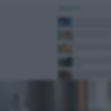
PIÙ LETTI
Maxi incendio a Finale Emili
capannone industriale. L’Ausl
chiuse e condizionatori spent
Capelli fragili sulla fronte: c
soluzioni secondo Framesi
Integrare la vitamina D nei 
una scelta pratica nella quot
Benefici e potenzialità dell’a
ialuronico sublinguale per la 
pelle
Desogestrel ed etonogestrel:
avverte su rischio meningi
prolungato