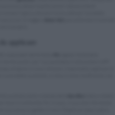
na possono calmare la pelle; polveri seboassorbenti
 è testare il
grip
su skincare e trucco abituali: il prodotto
n lascia scie. Un leggero
sheer tint
può uniformare l’incarnato
 vero e proprio.
da applicare
VB, responsabili dell’eritema.
PA
segnala l’entità della
 termini pratici, per l’uso quotidiano è utile puntare a SPF
empo all’aperto o vicino a finestre. L’importante è applicare la
: un prodotto eccellente, se steso in dose insufficiente, non
1/4 di cucchiaino da tè; • metodo delle
due dita
(indice e medio)
 per favorire uniformità. Per il corpo, si usa come riferimento
nerosa su braccia, gambe e tronco. Riapplicare dopo sudore,