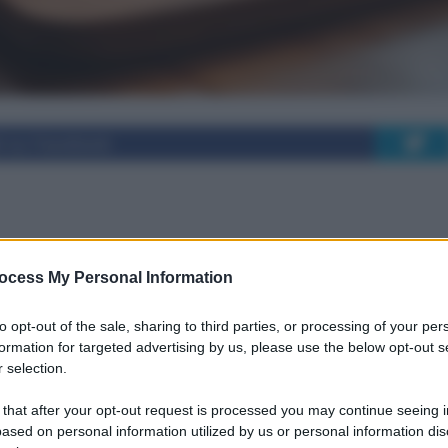
i su Facebook
ome scegliere filtro,
ocess My Personal Information
 giusti
to opt-out of the sale, sharing to third parties, or processing of your per
formation for targeted advertising by us, please use the below opt-out s
 selection.
ni: filtri, texture, SPF, PA e quantità per una
 that after your opt-out request is processed you may continue seeing i
la pelle.
ased on personal information utilized by us or personal information dis