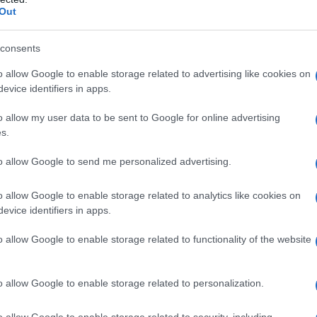
forza sta nel coniugare efficacia e sensorialità: emulsioni
Out
iture che valorizzano la pelle senza lasciare tracce bianche.
ltro giusto, individuare la texture adatta e applicare la quantit
consents
o allow Google to enable storage related to advertising like cookies on
evice identifiers in apps.
ia di
prevenzione
estetica e funzionale che, in generale,
 cutaneo. I solari coreani offrono opzioni per pelli grasse,
o allow my user data to be sent to Google for online advertising
s.
cio
skinimalista
. Nei paragrafi seguenti si confronteranno filtri
nish per diversi tipi di pelle, si chiariranno le sigle
SPF
e
PA
e
to allow Google to send me personalized advertising.
e riapplicazione, includendo scelte sostenibili.
o allow Google to enable storage related to analytics like cookies on
fferenze e scelte consapevoli
evice identifiers in apps.
o allow Google to enable storage related to functionality of the website
 trasformandola in calore; i filtri
minerali
(inorganici), come
iffondono parte dei raggi, assorbendone un’altra. In generale, i
o allow Google to enable storage related to personalization.
on filtri chimici moderni per massima aderenza e comfort.
eno visibili e facili da stratificare sotto il trucco; i minerali
o allow Google to enable storage related to security, including