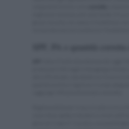
componenti lenitive come
centella
o allantoi
migliorano la tenuta sulle zone lucide. Il trucco
giusto non pilla, non separa il fondotinta e no
ma la protezione non sostituisce il fondotinta
SPF, PA e quantità corretta 
SPF
indica il livello di protezione dai raggi U
protezione UVA, legati a fotoaging profondo. In
alto e PA elevato, soprattutto se si trascorre t
quantità corretta
e riapplicare in modo adeguato
raggiunge l’efficacia dichiarata in etichetta.
Regole pratiche per il viso e il collo: • circa 
come stima rapida; • stendere in strati sottili
generale 2 mg/cm²; in pratica, una quantità ge