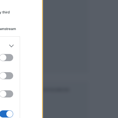
 third
Downstream
er and store
to grant or
ed purposes
SEGUICI SU FACEBOOK