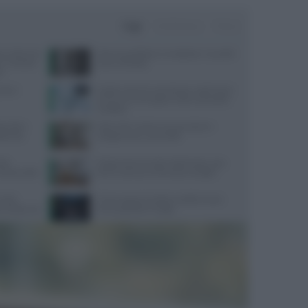
Oggi
Settimana
Mese
a, in fiamme
Doccia quotidiana: consigli per una pelle
: “Finestre
sana e idratata
i”
ause e
Svolta contro la narcolessia, negli Usa la
prima cura che agisce sulla causa della
malattia
bambini:
West Nile: sintomi, prevenzione e
idianità
categorie più vulnerabili
cido
Dispersione di calore dalla testa: cosa
salute della
dice la scienza sul famoso consiglio
 Aifa
Come seguire la dieta mediterranea
oma dopo uso
senza spendere troppo