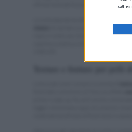
offrono tollerabilità ampia e sono apprezzati da
authenti
La scelta dipende da obiettivo e sensibilità: c
chimici
chi desidera un profilo minimalista pu
ridurre il
white cast
. Esistono anche formule i
copertura, estetica e tolleranza. L’etichetta dov
UVB/UVA.
Texture e finiture per pelli d
La forza dei solari coreani è la varietà di
text
fluidi latte o emulsioni oil-free con effetto
ma
primer e make-up. Per pelli secche o disidrata
leggeri a finish
dewy
capaci di sostenere la bar
combinate beneficiano di fluidi setosi a rapid
Attenzione agli ingredienti di comfort: umett