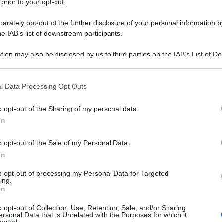
 prior to your opt-out.
rately opt-out of the further disclosure of your personal information by
he IAB’s list of downstream participants.
tion may also be disclosed by us to third parties on the IAB’s List of 
 that may further disclose it to other third parties.
 that this website/app uses one or more Google services and may gath
l Data Processing Opt Outs
including but not limited to your visit or usage behaviour. You may click 
 to Google and its third-party tags to use your data for below specifi
o opt-out of the Sharing of my personal data.
ogle consent section.
In
o opt-out of the Sale of my Personal Data.
In
ani e perché contano
to opt-out of processing my Personal Data for Targeted
ing.
In
 solare nati dalla cura tipica della skincare asiatica per
o opt-out of Collection, Use, Retention, Sale, and/or Sharing
combinazioni di
filtri
con texture sottili, spesso impercettibili,
ersonal Data that Is Unrelated with the Purposes for which it
lected.