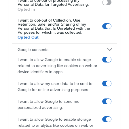
I want to opt-out of processing my
consent section.
Personal Data for Targeted Advertising.
Opted In
Chi siamo
I want to opt-out of Collection, Use,
Ultime Notizie
Retention, Sale, and/or Sharing of my
Personal Data that Is Unrelated with the
Purposes for which it was collected.
Notizie
Opted Out
Gestisci Utiq
Google consents
I want to allow Google to enable storage
Tuo Benessere
è il magazine che approfondisce notizie
related to advertising like cookies on web or
di salute e benessere. Prenditi cura del tuo corpo per
device identifiers in apps.
raggiungere il tuo benessere psicofisico. Consigli e
I want to allow my user data to be sent to
curiosità notizie dedicate su fitness, alimentazione,
Google for online advertising purposes.
salute, cure, estetica, diete del momento. Inoltre
I want to allow Google to send me
troverai guide sul sesso e la coppia scritti dai nostri
personalized advertising.
esperti del settore. Per segnalare alla redazione
eventuali errori nell’uso del materiale riservato,
I want to allow Google to enable storage
related to analytics like cookies on web or
scriveteci a
info@adhubmedia.com
: provvederemo