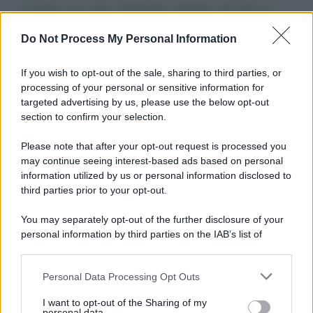
Caldo record, domani sabato di fuoco
per la quarta ondata: 19 bollini rossi e 5
Do Not Process My Personal Information
arancioni
If you wish to opt-out of the sale, sharing to third parties, or
processing of your personal or sensitive information for
targeted advertising by us, please use the below opt-out
section to confirm your selection.
Please note that after your opt-out request is processed you
may continue seeing interest-based ads based on personal
information utilized by us or personal information disclosed to
third parties prior to your opt-out.
You may separately opt-out of the further disclosure of your
personal information by third parties on the IAB’s list of
News Adnkronos
downstream participants.
Covid, picco di casi in Cina: a luglio è
Personal Data Processing Opt Outs
This information may also be disclosed by us to third parties
tornato al primo posto tra le infezioni
on the IAB’s List of Downstream Participants that may further
respiratorie
I want to opt-out of the Sharing of my
disclose it to other third parties.
personal data.