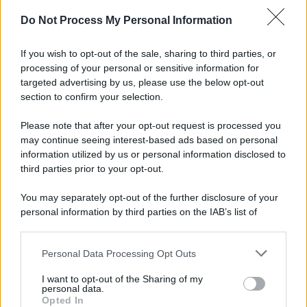
Corradini presidente e Locatelli tra i
Do Not Process My Personal Information
componenti
If you wish to opt-out of the sale, sharing to third parties, or
processing of your personal or sensitive information for
targeted advertising by us, please use the below opt-out
section to confirm your selection.
Please note that after your opt-out request is processed you
may continue seeing interest-based ads based on personal
information utilized by us or personal information disclosed to
third parties prior to your opt-out.
You may separately opt-out of the further disclosure of your
personal information by third parties on the IAB’s list of
News Adnkronos
downstream participants.
Caldo record, domani sabato di fuoco
Personal Data Processing Opt Outs
This information may also be disclosed by us to third parties
per la quarta ondata: 19 bollini rossi e 5
on the IAB’s List of Downstream Participants that may further
arancioni
I want to opt-out of the Sharing of my
disclose it to other third parties.
personal data.
Opted In