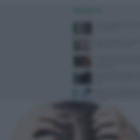
PIÙ LETTI
Doccia quotidiana: consigli p
sana e idratata
West Nile: sintomi, prevenzi
categorie più vulnerabili
Desogestrel ed etonogestrel:
avverte su rischio meningi
prolungato
Benefici e potenzialità dell’a
ialuronico sublinguale per la 
pelle
Svolta contro la narcolessia, 
prima cura che agisce sulla c
malattia