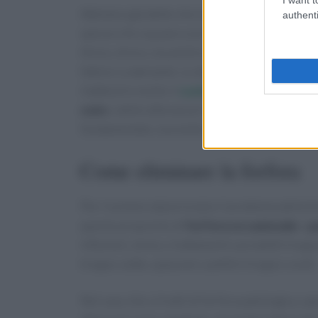
Abbiamo già detto che la forfora secca si cara
authenti
spesse che causano una forte irritazione del c
Ansia, stress, ma anche eccessivo indeboliment
fattore scatenante. Le donne risultano parecch
indebolire molto il
cuoio capelluto
, attraver
cute
o delle alterazioni nelle ghiandole seba
fondamentale, ma molto dipende dalle abitudin
Come eliminare la forfora
Per risolvere dal principio il problema della fo
questo proposito di
forfora occasionale
o
p
infezioni, stress, trattamenti e prodotti trop
troppo calde, spazzole o pettini troppo ruvidi.
Nel caso che si tratti di forfora patologica, s