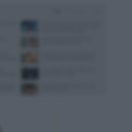
Oggi
Settimana
Mese
er una pelle
Maxi incendio a Finale Emilia, in fiamme
capannone industriale. L’Ausl: “Finestre
chiuse e condizionatori spenti”
one e
Capelli fragili sulla fronte: cause e
soluzioni secondo Framesi
 Aifa
Integrare la vitamina D nei bambini:
oma dopo uso
una scelta pratica nella quotidianità
cido
Come seguire la dieta mediterranea
salute della
senza spendere troppo
negli Usa la
Educazione all’affettività: strumenti
ausa della
pratici per genitori