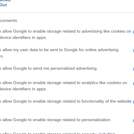
Out
cagliette bianche
che diradano il cuoio capelluto, scendendo
fetto neve”, di cui molti ignorano la reale natura.
consents
enza distinzione di genere o età. La prima distinzione
o allow Google to enable storage related to advertising like cookies on
principali: forfora secca e grassa. La forfora secca è generata
evice identifiers in apps.
 ne provoca la desquamazione a seguito delle particelle morte
o allow my user data to be sent to Google for online advertising
 più velocemente e producono le tipiche scaglie squamose e
s.
to allow Google to send me personalized advertising.
del cuoio capelluto, che secerne più grasso nei
capelli
. Le
o allow Google to enable storage related to analytics like cookies on
tre e fanno più fatica a staccarsi dalla testa. La forfora secca
evice identifiers in apps.
tto neve, provoca anche un leggero
prurito.
Di solito si
versi fattori: disfunzione delle
o allow Google to enable storage related to functionality of the website
ghiandole sebacee,
carenza
ssivo di
piastra
o phon e condizioni
ambientali
.
o allow Google to enable storage related to personalization.
o allow Google to enable storage related to security, including