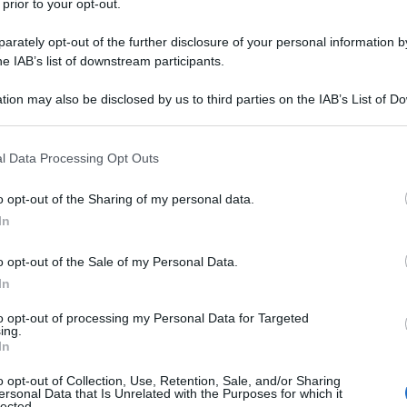
 prior to your opt-out.
rately opt-out of the further disclosure of your personal information by
he IAB’s list of downstream participants.
tion may also be disclosed by us to third parties on the IAB’s List of 
 that may further disclose it to other third parties.
 that this website/app uses one or more Google services and may gath
l Data Processing Opt Outs
including but not limited to your visit or usage behaviour. You may click 
 to Google and its third-party tags to use your data for below specifi
o opt-out of the Sharing of my personal data.
ogle consent section.
In
er moltissime persone. Si tratta però di una questione non
li; dietro c’è anche una predisposizione genetica e
o opt-out of the Sale of my Personal Data.
 forfora porta con sé anche un disagio fisico e psicologico.
In
to opt-out of processing my Personal Data for Targeted
ing.
In
o opt-out of Collection, Use, Retention, Sale, and/or Sharing
ersonal Data that Is Unrelated with the Purposes for which it
o capelluto, caratterizzata dalla presenza di
cellule
morte;
lected.