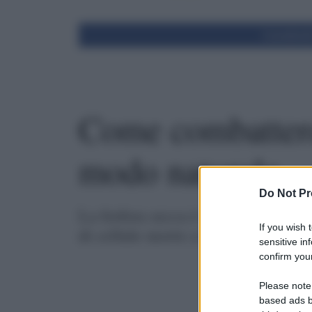
Condivid
Come combattere 
modo naturale
Do Not Pr
La forfora secca è un'anomalia del
If you wish 
di cellule morte a forma di scagli
sensitive in
confirm your
Please note
based ads b