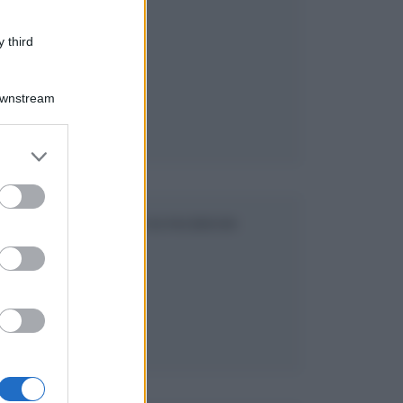
 third
Downstream
er and store
to grant or
ed purposes
SEGUICI SU FACEBOOK