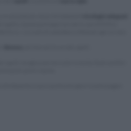
ura dei
capelli
e la zona tra le
sopracciglia
.
ca occasionale per mezzo di trattamenti
tricologici adeguati
,
 capello. Questo purtroppo non vale in caso di forfora
initivi e, i cui controlli andrebbero effettuati ogni sei mesi.
ri
Bioness
, per bloccare la cura dei capelli.
i capelli, ma agisce persino sulla ricrescita. Studi scentitici
entinaia di uomini e donne.
to direttamente a casa in pochissimo giorni e potrai pagare