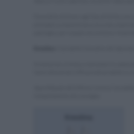
attacca il cuoio capelluto, ma anche l’attaccat
È possibile eliminare ogni tipo di forfora sec
preceduti ovviamente da un accurato esame del
patologica, per la quale non esistono rimedi def
Krestina
è il prodotto innovativo dei laborato
Krestina non si limita a contrastare la caduta de
hanno dimostrato l’efficacia del prodotto su c
Approfittando dell’offerta riceverai il prodot
tranquillamente alla consegna.