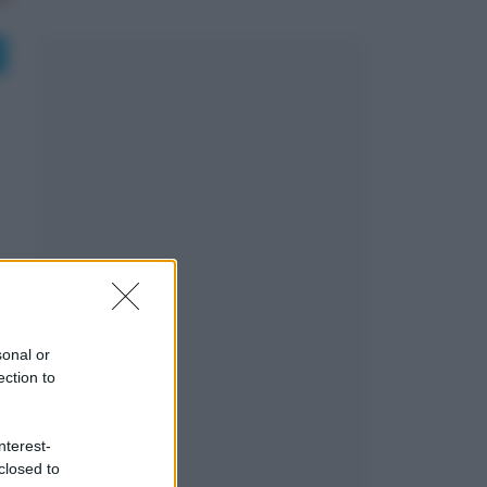
sonal or
ection to
nterest-
closed to