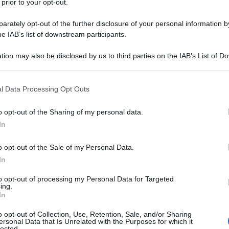
nitari.
 prior to your opt-out.
rately opt-out of the further disclosure of your personal information by
he IAB’s list of downstream participants.
tion may also be disclosed by us to third parties on the IAB’s List of 
 that may further disclose it to other third parties.
 that this website/app uses one or more Google services and may gath
l Data Processing Opt Outs
including but not limited to your visit or usage behaviour. You may click 
 to Google and its third-party tags to use your data for below specifi
o opt-out of the Sharing of my personal data.
ogle consent section.
In
o opt-out of the Sale of my Personal Data.
In
to opt-out of processing my Personal Data for Targeted
ing.
gastronomico: è considerata a livello internazionale un
In
ivamente la salute pubblica. In questo corso residenziale si
o opt-out of Collection, Use, Retention, Sale, and/or Sharing
ici e le prove scientifiche che collegano questo modello
ersonal Data that Is Unrelated with the Purposes for which it
lected.