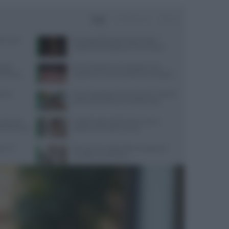
Oggi
Settimana
Mese
terranea
Psicologa dello Sport Ilaria Pradel:
Supporto Psicologico e Performance
guida
Perché desideriamo cibi dolci? Una
y Fitness
risposta c’è e non è quella che immagini
one e
Ossa fragili dopo i 30 anni? Ecco i cibi che
possono fare davvero la differenza
mento uso
Capelli fragili sulla fronte: cause e
cati dal 2016
soluzioni secondo Framesi
e e il
Riscrivere le regole della menopausa:
consigli e prevenzione