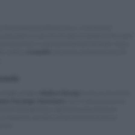
tuto Omnicomprensivo Antonio Sacco, in Via Giovanni
 partecipanti verranno forniti materiali didattici e riferimenti
 partecipazione e il superamento del test il provider rilascia
ei crediti su
CoGeAPS
, che avviene solitamente entro 90
.
ionale
entaglio di figure:
Medico Chirurgo
(numerose discipline),
ista
,
Psicologo
,
Veterinario
e tecnici della prevenzione.
indicati nel programma e rappresenta un’occasione per
on competenze spendibili nella prevenzione primaria e
zione.