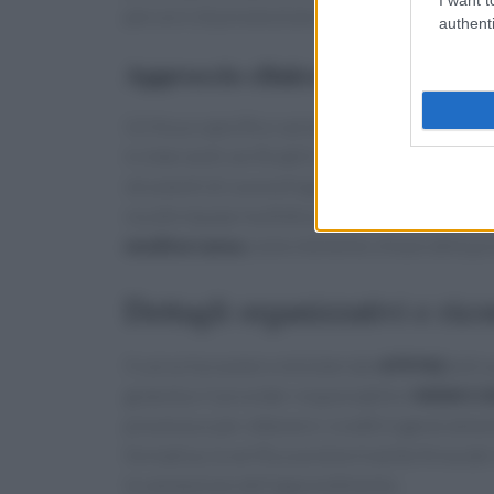
percorsi di prevenzione e monitoraggio del pa
authenti
Approccio clinico e salute pubbl
Un focus specifico sarà dedicato all’applicazi
in interventi verificabili e replicabili nei serv
strumenti di counseling e indicatori di esito. L
sia alle équipe multidisciplinari per promuov
mediterranea
come elemento chiave della pr
Dettagli organizzativi e ric
Il corso ha numero ministeriale
479742
ed è a
gratuita e il provider responsabile è
MGM CO
presenza e per ottenere i crediti è generalmen
formativa; la verifica avviene tramite firma de
la valutazione dell’apprendimento.