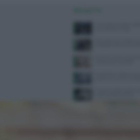
PIÙ LETTI
Come seguire la dieta medi
senza spendere troppo
Attrezzatura per calistenia: 
all’acquisto online su Gravit
West Nile: sintomi, prevenzi
categorie più vulnerabili
Tra bambini e ragazzi in au
psicofarmaci, consumi tripli
Calvizia e perdita capelli: caus
miglior rimedio naturale