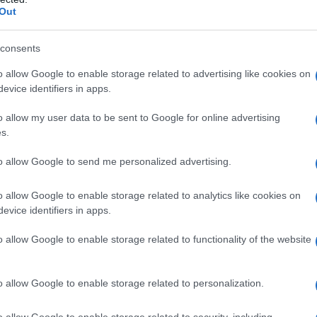
ogie croniche. Il percorso vuole offrire ai partecipanti
Out
dieta mediterranea
nella pratica clinica quotidiana e nei
consents
o allow Google to enable storage related to advertising like cookies on
SS
, il corso assegna
8.00 crediti ECM
ed è pensato per
evice identifiers in apps.
are competenze in nutrizione e salute pubblica. La modalità è
itorium dell’Istituto Omnicomprensivo Antonio Sacco, in Via
o allow my user data to be sent to Google for online advertising
s.
si svolge il 23/04/2026 e offre opportunità di aggiornamento
i tra cui la prof.ssa
Maria Triassi
.
to allow Google to send me personalized advertising.
ci
o allow Google to enable storage related to analytics like cookies on
evice identifiers in apps.
la dieta e la sua evoluzione nelle tradizioni culinarie di
o allow Google to enable storage related to functionality of the website
ndo come alimenti semplici e stagionali possano tradursi in
 più recenti evidenze cliniche su riduzione del rischio
o allow Google to enable storage related to personalization.
o sulle malattie infiammatorie croniche. L’obiettivo è che i
 per valutare, consigliar e integrare la
dieta mediterranea
nei
o allow Google to enable storage related to security, including