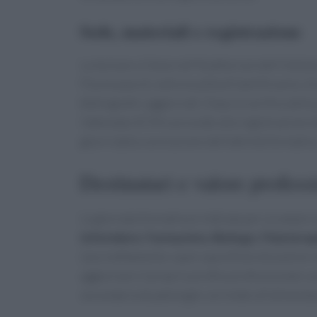
Sede, materiali e registrazione
La lezione si tiene nell’Auditorium dell’Isti
Florenzano 4, nella località di Sant’Arsenio. Ai
bibliografici aggiornati. Dopo la verifica della
l’attestato ECM e procede alla registrazione d
giorni dalla conclusione dell’attività formativa
Destinatari e valore profess
La giornata formativa è indicata per un ampio v
Infermiere
,
Farmacista
,
Biologo
,
Fisioterap
L’accreditamento copre specifiche discipline 
aggiornare il proprio profilo professionale c
secondaria di patologie correlate all’alimenta