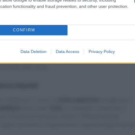
ziente.
cation functionality and fraud prevention, and other user protection.
ica
CONFIRM
one clinica: come trasformare le raccomandazioni nutrizionali
izi sanitari. Si analizzeranno protocolli di sorveglianza,
’intento è fornire strumenti utili sia al singolo professionista
Data Deletion
Data Access
Privacy Policy
ere un approccio preventivo integrato che ponga la
dieta
omozione della salute.
onoscimenti
ccreditato per il rilascio di
8.00 crediti ECM
. L’erogazione è
NGRESS
(ID provider
1126
). La modalità è residenziale in
te richiesta la presenza per almeno il 90% della durata
l registro presenze e un
questionario a risposta multipla
finale pe