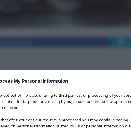
i su Facebook
lla dieta mediterranea
ocess My Personal Information
i della salute
to opt-out of the sale, sharing to third parties, or processing of your per
formation for targeted advertising by us, please use the below opt-out s
 selection.
 come la dieta mediterranea influisce sulla
 that after your opt-out request is processed you may continue seeing i
e e su come tradurre le evidenze in pratiche
ased on personal information utilized by us or personal information dis