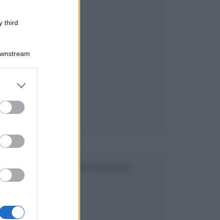
 third
Downstream
er and store
to grant or
ed purposes
SEGUICI SU FACEBOOK