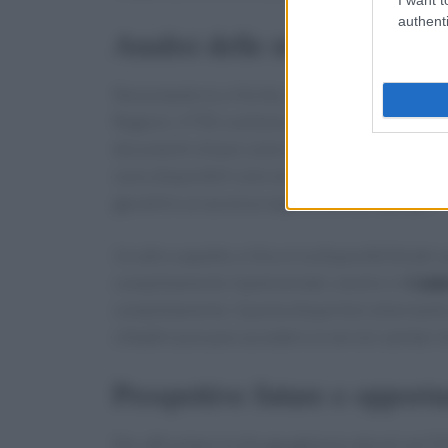
authenti
Analisi delle metriche e de
Nonostante le criticità, l’analisi di GIMBE ha me
Regioni, il FSE contiene un profilo sanitario sin
documenti chiave come il
certificato vaccina
sono disponibili solo nel
71%
delle Regioni. T
garantire un accesso equo ai servizi sanitari.
Un altro aspetto critico è la disponibilità dei s
completamente implementati, mentre in
Calab
completamento. Questa disparità è allarmante 
cittadini possano accedere ai servizi sanitari 
Prospettive future e opport
Per affrontare le disuguaglianze attuali nel F