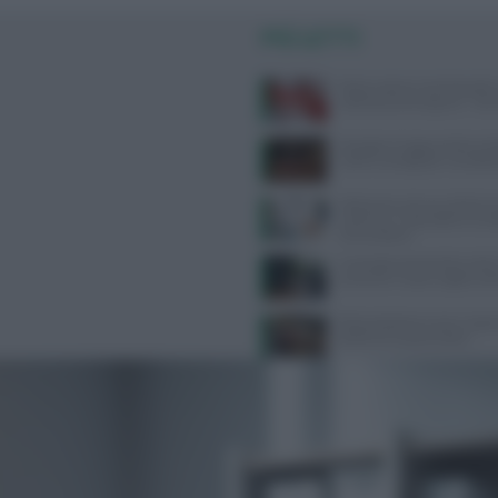
PIÙ LETTI
Poche calorie e tanti benefici,
sulla buccia di anguria: “Non
Mangiare troppe proteine dop
rischi e consigli per una diet
Melanoma, alcune cellule tu
riescono a ‘nascondersi’ al s
immunitario
Contratto Sanità 2026-2027:
aumenti e nuove regole sull’
Alimentazione e acne: scopri 
preferire e quali evitare