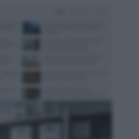
Oggi
Settimana
Mese
 la ‘scoperta’
Dolore corneale neuropatico: sintomi,
 buttatela”
diagnosi e trattamenti per un disturbo
invisibile
o i 40:
Procreazione medicalmente assistita:
a equilibrata
come ridurre gli errori con il
tracciamento automatizzato
morali
Dispersione di calore dalla testa: cosa
istema
dice la scienza sul famoso consiglio
 dettagli su
Api, vespe e calabroni: cosa fare in caso di
IA
puntura e come prevenirle
quali cibi
Velocità di camminata e salute
cerebrale: scopri il legame sorprendente