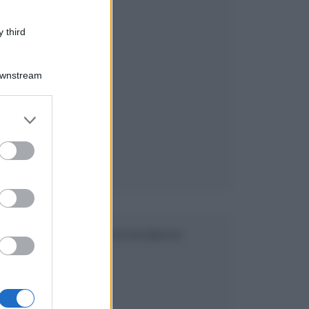
 third
Downstream
er and store
to grant or
ed purposes
SEGUICI SU FACEBOOK