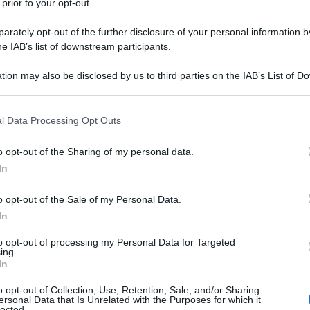
 prior to your opt-out.
rately opt-out of the further disclosure of your personal information by
he IAB’s list of downstream participants.
tion may also be disclosed by us to third parties on the IAB’s List of 
 that may further disclose it to other third parties.
 that this website/app uses one or more Google services and may gath
l Data Processing Opt Outs
including but not limited to your visit or usage behaviour. You may click 
 to Google and its third-party tags to use your data for below specifi
o opt-out of the Sharing of my personal data.
ogle consent section.
In
o opt-out of the Sale of my Personal Data.
In
rodotto nel 2012 con il Decreto Legge n. 179 e attivato dalle
to opt-out of processing my Personal Data for Targeted
ing.
ello fondamentale per la digitalizzazione della sanità in Italia.
In
sua adozione non ha raggiunto i livelli sperati. I dati rivelano
o opt-out of Collection, Use, Retention, Sale, and/or Sharing
iva differenza tra le diverse regioni, creando un contesto di
ersonal Data that Is Unrelated with the Purposes for which it
lected.