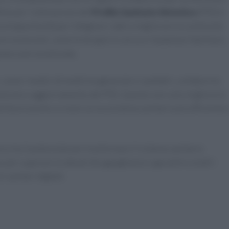
dline per l’ultimazione del
Profilo Sanitario Sintetico
(PSS) è
n’opportunità per integrare i dati e migliorare la continuità
ni essenziali, come le terapie in corso e l’anamnesi familiare,
rata e personalizzata.
, come i medici di medicina generale e i pediatri, collaborino
lazione e aggiornamento del PSS. Questo non solo migliorerà
tribuirà anche a creare un ecosistema sanitario più efficiente 
ico ha il potenziale per trasformare il sistema sanitario
 per superare le attuali disuguaglianze e garantire a tutti i
 sanitari digitali.