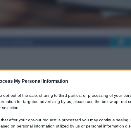
i su Facebook
io Elettronico: analisi
ocess My Personal Information
ure
to opt-out of the sale, sharing to third parties, or processing of your per
formation for targeted advertising by us, please use the below opt-out s
 selection.
anze nella diffusione del Fascicolo Sanitario
 that after your opt-out request is processed you may continue seeing i
ased on personal information utilized by us or personal information dis