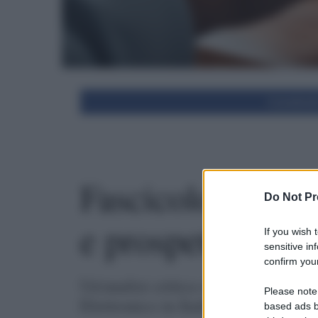
Condivid
Fascicolo Sanitar
Do Not Pr
e prospettive fut
If you wish 
sensitive in
confirm your
Un'analisi critica sulle disuguagli
Please note
Elettronico in Italia.
based ads b