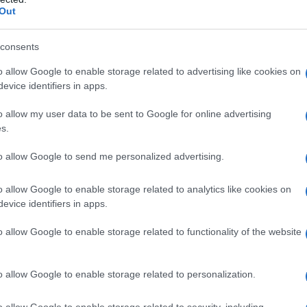
. Questo articolo esplorerà le sfide attuali del FSE, analizzand
Out
n futuro più equo.
consents
anitario Elettronico
o allow Google to enable storage related to advertising like cookies on
evice identifiers in apps.
iato come il FSE non stia decollando come previsto.
i sanitari sono disponibili in tutte le Regioni, con circa il
o allow my user data to be sent to Google for online advertising
s.
la consultazione dei propri dati. Questo è ben lontano dai
16
ze regionali sono preoccupanti: mentre alcune regioni come il
to allow Google to send me personalized advertising.
ibilità di servizi e documenti, altre, come la
Calabria
,
tremamente bassi.
o allow Google to enable storage related to analytics like cookies on
evice identifiers in apps.
. La mancanza di uniformità nell’accesso ai servizi sanitari
o allow Google to enable storage related to functionality of the website
lusione sanitaria, in un sistema che si propone di essere
 Cartabellotta
, ha sottolineato come questa situazione non
o allow Google to enable storage related to personalization.
ebbe garantire pari opportunità a tutti i cittadini,
ono.
o allow Google to enable storage related to security, including