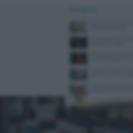
PIÙ LETTI
West Nile: sintomi, prevenzi
categorie più vulnerabili
Come seguire la dieta medi
senza spendere troppo
Psicologa dello Sport Ilaria P
Supporto Psicologico e Perf
Tra bambini e ragazzi in au
psicofarmaci, consumi tripli
Ossa fragili dopo i 30 anni? Ec
possono fare davvero la diff