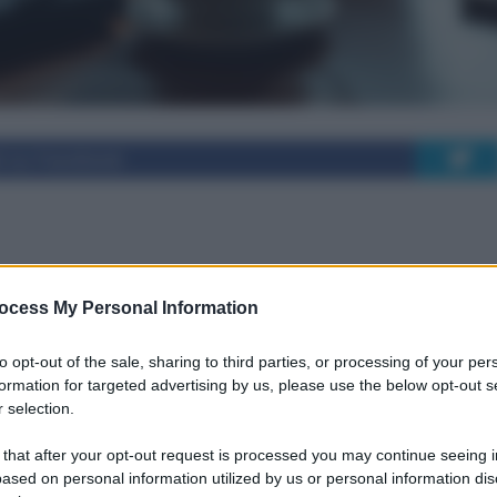
i su Facebook
violenza online:
ocess My Personal Information
oluzioni
to opt-out of the sale, sharing to third parties, or processing of your per
formation for targeted advertising by us, please use the below opt-out s
 selection.
iolenza digitale e l'importanza di un supporto
 that after your opt-out request is processed you may continue seeing i
ased on personal information utilized by us or personal information dis