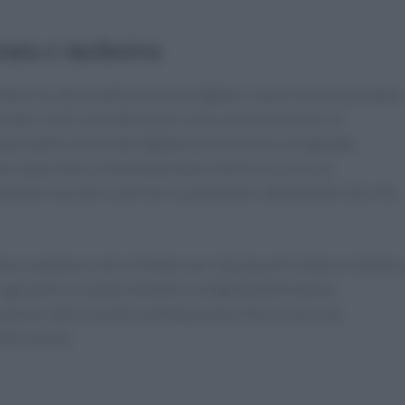
cura e inclusiva
tare la cultura della violenza digitale. Quali misure possiamo
tivi volti a sensibilizzare sulla violenza online e la
ponsabili nel mondo digitale possono fare una grande
re spazi dove le donne possano sentirsi al sicuro e
ente le proprie opinioni e partecipare attivamente alla vita
ema complesso che richiede una risposta articolata e collettiva
rantire la salute mentale e la dignità delle donne,
cipazione nella società contemporanea. Non è solo una
ritto umano.