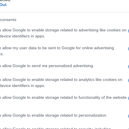
idiana in un’esperienza di paura e vulnerabilità.
Out
 della violenza digitale
consents
o allow Google to enable storage related to advertising like cookies on
ne è stata condivisa senza il suo consenso, le ripercussioni
evice identifiers in apps.
Schir, segretaria del Consiglio nazionale dell’Ordine degli
le”, ha effetti tangibili sul benessere fisico e psicologico delle
o allow my user data to be sent to Google for online advertising
s.
ssante: le emozioni negative che si scatenano, come ansia,
 possono evolversi in disturbi più gravi come depressione e
to allow Google to send me personalized advertising.
e ragazze più giovani possono essere particolarmente
entitaria e affrontando sensi di colpa e isolamento che
o allow Google to enable storage related to analytics like cookies on
evice identifiers in apps.
izione.
o allow Google to enable storage related to functionality of the website
nline non rimane confinata alla sfera privata. Le donne che ne
 e a limitare le loro interazioni nella vita reale. Ti sei mai
o allow Google to enable storage related to personalization.
 isolamento? Portare a una diminuzione della loro
ofessionali non solo limita la loro libertà personale, ma
o allow Google to enable storage related to security, including