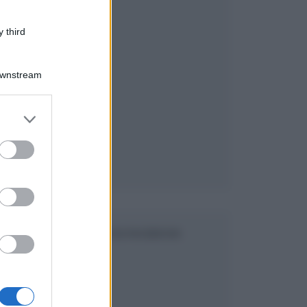
 third
Downstream
er and store
to grant or
ed purposes
SEGUICI SU FACEBOOK