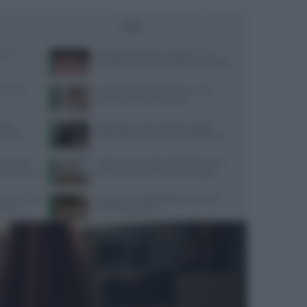
Oggi
Settimana
Mese
one e
Perché desideriamo cibi dolci? Una
risposta c’è e non è quella che immagini
terranea
Capelli fragili sulla fronte: cause e
soluzioni secondo Framesi
radel:
Attrezzatura per calistenia: guida
ormance
all’acquisto online su Gravity Fitness
mento uso
Dispersione di calore dalla testa: cosa
cati dal 2016
dice la scienza sul famoso consiglio
co i cibi che
Educazione all’affettività: strumenti
erenza
pratici per genitori