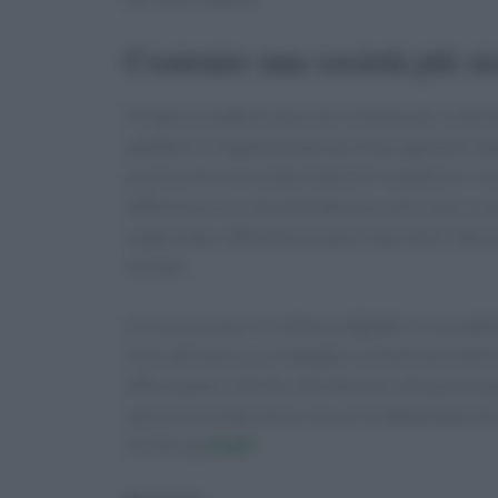
Costruire una società più si
È imprescindibile lavorare insieme per contras
adottare? L’implementazione di programmi educa
promozione di comportamenti rispettosi e res
differenza. Le comunità devono unirsi per crea
supportate, affinché possano esprimere liberam
sociale.
In conclusione, la violenza digitale è un probl
Solo attraverso un impegno comune possiamo ga
affermando il diritto alla libertà e alla parte
questione di giustizia, ma un fondamentale di
Scritto da
Staff