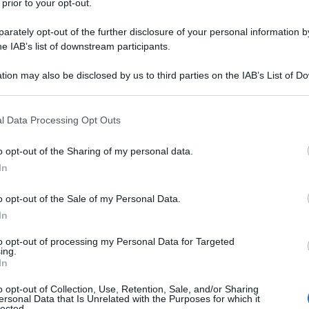
 prior to your opt-out.
rately opt-out of the further disclosure of your personal information by
he IAB’s list of downstream participants.
tion may also be disclosed by us to third parties on the IAB’s List of 
 that may further disclose it to other third parties.
 that this website/app uses one or more Google services and may gath
l Data Processing Opt Outs
including but not limited to your visit or usage behaviour. You may click 
 to Google and its third-party tags to use your data for below specifi
o opt-out of the Sharing of my personal data.
ogle consent section.
In
o opt-out of the Sale of my Personal Data.
In
igitale, in particolare attraverso la diffusione non
to opt-out of processing my Personal Data for Targeted
ing.
importanza sempre più rilevante. Ma ti sei mai chiesto quali
In
i tratta di una questione complessa che non si limita a
o opt-out of Collection, Use, Retention, Sale, and/or Sharing
pisce profondamente la dignità e il benessere mentale delle
ersonal Data that Is Unrelated with the Purposes for which it
lected.