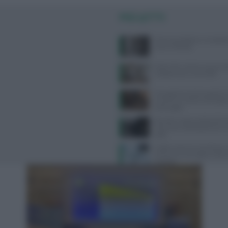
PIÙ LETTI
Doccia quotidiana: consigli p
sana e idratata
West Nile: sintomi, prevenzi
categorie più vulnerabili
Desogestrel ed etonogestrel:
avverte su rischio meningi
prolungato
Benefici e potenzialità dell’a
ialuronico sublinguale per la 
pelle
Svolta contro la narcolessia, 
prima cura che agisce sulla c
malattia