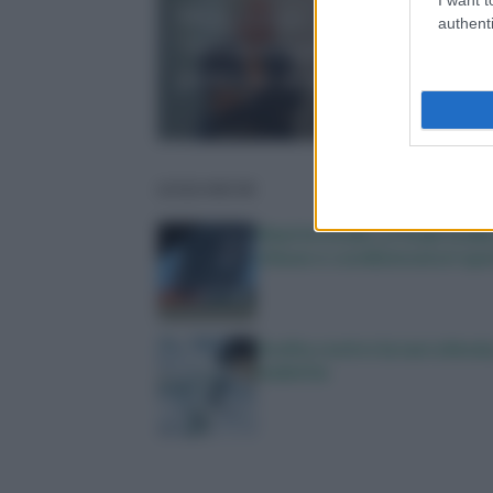
Mici, Leone (Amici Italia):
authenti
“Nella maggioranza dei pazie
problemi di aderenza alle cur
LEGGI ANCHE
Maxi incendio a Finale Emili
chiuse e condizionatori spe
Svolta contro la narcolessia,
malattia