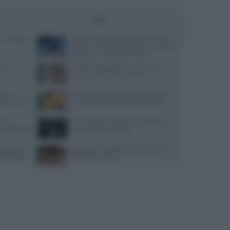
Oggi
Settimana
Mese
er una pelle
Maxi incendio a Finale Emilia, in fiamme
capannone industriale. L’Ausl: “Finestre
chiuse e condizionatori spenti”
one e
Capelli fragili sulla fronte: cause e
soluzioni secondo Framesi
 Aifa
Integrare la vitamina D nei bambini:
oma dopo uso
una scelta pratica nella quotidianità
cido
Come seguire la dieta mediterranea
salute della
senza spendere troppo
negli Usa la
Educazione all’affettività: strumenti
ausa della
pratici per genitori