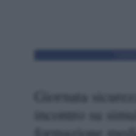
Condivid
Giornata sicure
incontro su simu
formazione med