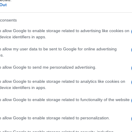
sabilità e strumenti adeguati. In questo senso, la
Out
opria rivoluzione culturale e metodologica per la formazione i
 possiamo preparare i professionisti a gestire scenari
consents
, ridurre l'errore clinico e, soprattutto, salvare vite. Per
o allow Google to enable storage related to advertising like cookies on
ruzione di percorsi formativi avanzati che mettono al centro
evice identifiers in apps.
temi di cura", dichiara Patrizia Angelotti, amministratore
o allow my user data to be sent to Google for online advertising
kronos.com
(Web Info)
s.
to allow Google to send me personalized advertising.
o allow Google to enable storage related to analytics like cookies on
evice identifiers in apps.
o allow Google to enable storage related to functionality of the website
o allow Google to enable storage related to personalization.
o allow Google to enable storage related to security, including