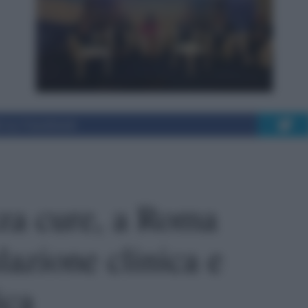
i su Facebook
zza cure, a Roma
lazione clinica e
ica