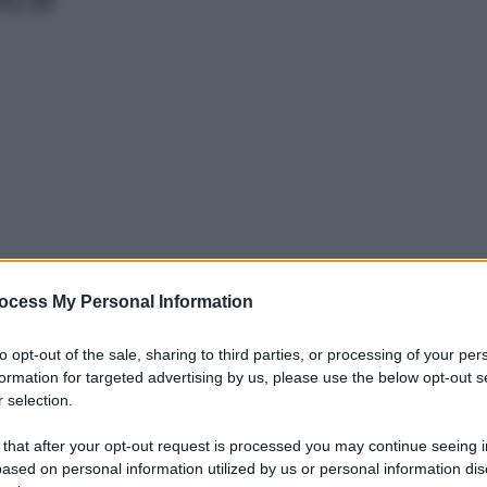
ocess My Personal Information
to opt-out of the sale, sharing to third parties, or processing of your per
formation for targeted advertising by us, please use the below opt-out s
iale della sicurezza del paziente, Accurate – l'unica azienda
 selection.
incentrata sulla simulazione in medicina, società del gruppo
 that after your opt-out request is processed you may continue seeing i
e-T – Saving Lives Together', occasione di confronto tra
ased on personal information utilized by us or personal information dis
i e rappresentanti del mondo legislativo, con l'obiettivo di