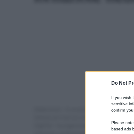
Do Not Pr
If you wish 
sensitive in
(Adnkronos) – In occasione della Giornata mond
confirm your
italiana con ricerca e sviluppo completamente 
Please note
Digit'Ed – ha organizzato a Roma l'evento 'Saf
based ads b
istituzioni, professionisti sanitari, accademic