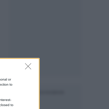
sonal or
ection to
SEGUICI SU FACEBOOK
nterest-
closed to