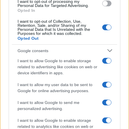
I want to opt-out of processing my
consent section.
Personal Data for Targeted Advertising.
Opted In
Chi siamo
I want to opt-out of Collection, Use,
Ultime Notizie
Retention, Sale, and/or Sharing of my
Personal Data that Is Unrelated with the
Purposes for which it was collected.
Notizie
Opted Out
Gestisci Utiq
Google consents
I want to allow Google to enable storage
Tuo Benessere
è il magazine che approfondisce notizie
related to advertising like cookies on web or
di salute e benessere. Prenditi cura del tuo corpo per
device identifiers in apps.
raggiungere il tuo benessere psicofisico. Consigli e
I want to allow my user data to be sent to
curiosità notizie dedicate su fitness, alimentazione,
Google for online advertising purposes.
salute, cure, estetica, diete del momento. Inoltre
I want to allow Google to send me
troverai guide sul sesso e la coppia scritti dai nostri
personalized advertising.
esperti del settore. Per segnalare alla redazione
eventuali errori nell’uso del materiale riservato,
I want to allow Google to enable storage
related to analytics like cookies on web or
scriveteci a
info@adhubmedia.com
: provvederemo