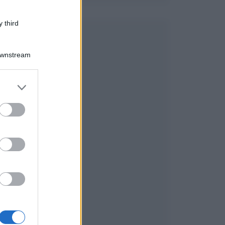
 third
Downstream
er and store
to grant or
ed purposes