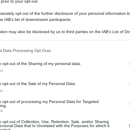
 prior to your opt-out.
rately opt-out of the further disclosure of your personal information by
he IAB’s list of downstream participants.
tion may also be disclosed by us to third parties on the IAB’s List of 
 that may further disclose it to other third parties.
 that this website/app uses one or more Google services and may gath
l Data Processing Opt Outs
Sanità, Rocca: “No divisioni,
including but not limited to your visit or usage behaviour. You may click 
 to Google and its third-party tags to use your data for below specifi
serve responsabilità per
o opt-out of the Sharing of my personal data.
ogle consent section.
recuperare fiducia cittadini in
In
Ssn”
o opt-out of the Sale of my Personal Data.
In
to opt-out of processing my Personal Data for Targeted
ing.
In
mento uso psicofarmaci, consumi triplicati dal 2016
o opt-out of Collection, Use, Retention, Sale, and/or Sharing
ersonal Data that Is Unrelated with the Purposes for which it
lected.