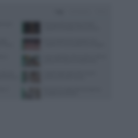
Oggi
Settimana
Mese
terranea
Psicologa dello Sport Ilaria Pradel:
Supporto Psicologico e Performance
guida
Perché desideriamo cibi dolci? Una
y Fitness
risposta c’è e non è quella che immagini
one e
Ossa fragili dopo i 30 anni? Ecco i cibi che
possono fare davvero la differenza
mento uso
Capelli fragili sulla fronte: cause e
cati dal 2016
soluzioni secondo Framesi
e e il
Riscrivere le regole della menopausa:
consigli e prevenzione