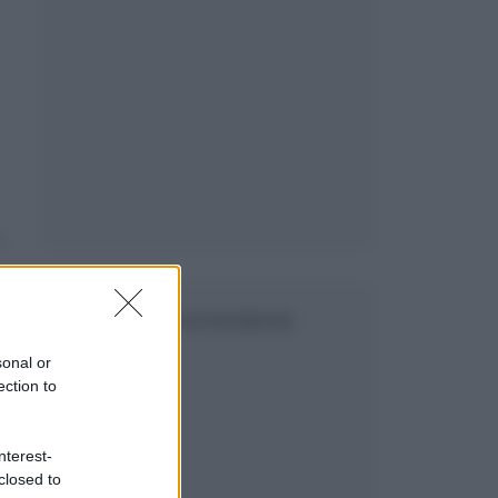
.
SEGUICI SU FACEBOOK
sonal or
ection to
nterest-
closed to