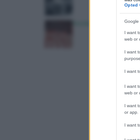
Opted 
Google 
Perché desideriamo cibi dol
I want t
web or d
I want t
purpose
I want 
I want t
web or d
I want t
or app.
I want t
I want t