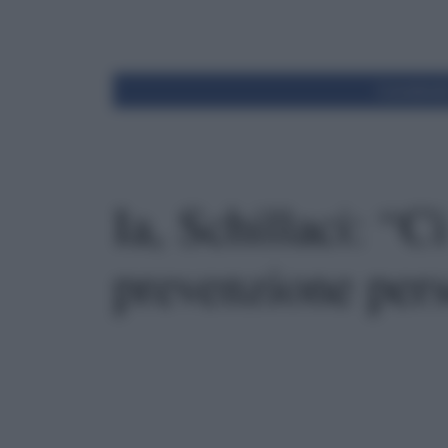
Condivid
Ia, Schillaci: “Ci
prevenzione pers