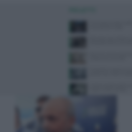
PIÙ LETTI
Come seguire la dieta medi
senza spendere troppo
Attrezzatura per calistenia: 
all’acquisto online su Gravit
West Nile: sintomi, prevenzi
categorie più vulnerabili
Tra bambini e ragazzi in au
psicofarmaci, consumi tripli
Calvizia e perdita capelli: caus
miglior rimedio naturale