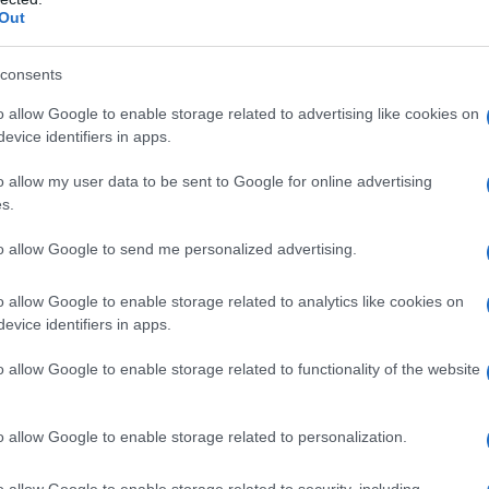
Out
consents
ci? Una risposta c’è e non è quella che immagini
o allow Google to enable storage related to advertising like cookies on
evice identifiers in apps.
o allow my user data to be sent to Google for online advertising
s.
to allow Google to send me personalized advertising.
o allow Google to enable storage related to analytics like cookies on
evice identifiers in apps.
o allow Google to enable storage related to functionality of the website
o allow Google to enable storage related to personalization.
o allow Google to enable storage related to security, including