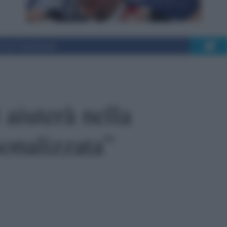
i su Facebook
 aiuterà nella
onalizzata”