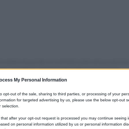
o strumento che può dare un contributo anche nella prevenzione
 dare una migliore valutazione del singolo pazienti. Si può
anche una prevenzione personalizzata scoprendo prima i
ocess My Personal Information
Io credo che l'intelligenza artificiale può aiutarci e migliorare
azio Schillaci a margine della seconda e ultima giornata degli
to opt-out of the sale, sharing to third parties, or processing of your per
formation for targeted advertising by us, please use the below opt-out s
lutewebinfo@adnkronos.com
(Web Info)
 selection.
 that after your opt-out request is processed you may continue seeing i
ased on personal information utilized by us or personal information dis