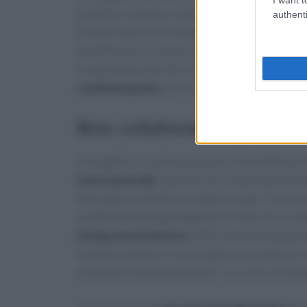
parallelo, saranno condotte valutazioni clinic
authenti
Questo approccio integrato si avvale anche di
quantificano il rischio ereditario legato a cen
comprendere perché, all’interno della stessa f
cardiomiopatia
mentre altri presentano forme
Rete collaborativa e impatt
Il progetto è realizzato grazie ai fondi Maseri 
internazionale
. Questa rete comprende anche 
Patologica e Medicina Legale Asugi, l’Universi
and Biotechnology (Icgeb) di Trieste. Qui si s
pluripotenti indotte
(iPSC) ottenute da pazie
multidisciplinare e la sinergia tra assistenza 
elemento fondamentale per il successo di quest