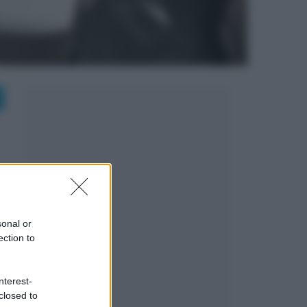
sonal or
ection to
nterest-
closed to