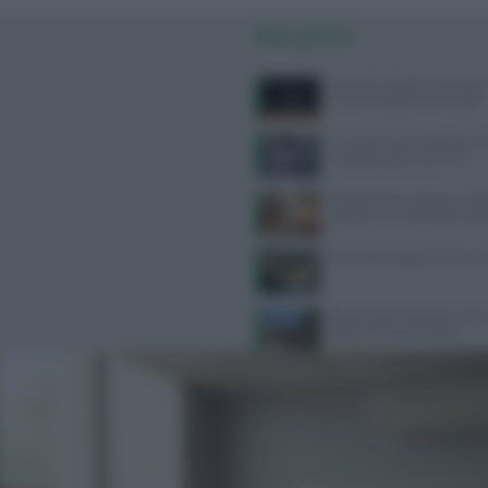
PIÙ LETTI
Zanzare, a scatenarle non è so
un mix di fattori le ‘accende’
Un sensore può individuare
Il segreto sono le lacrime
Ricette facili e veloci per ospit
soluzioni con ingredienti di 
Dieta plant based: il menù s
Ritiro Yoga nel Salento: 6 gior
Rocket con Ambra Vallo