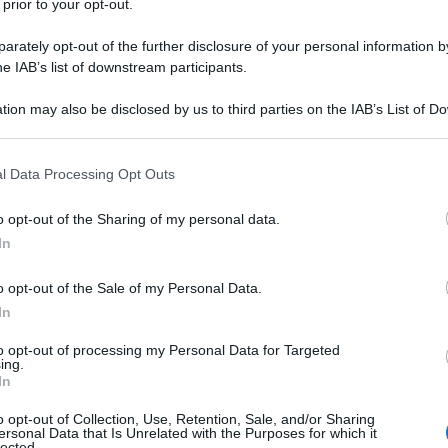
 prior to your opt-out.
a svelare le cause della morte cardiaca
ricerca avanzata e formazione.
rately opt-out of the further disclosure of your personal information by
he IAB’s list of downstream participants.
tion may also be disclosed by us to third parties on the IAB’s List of 
 that may further disclose it to other third parties.
 that this website/app uses one or more Google services and may gath
l Data Processing Opt Outs
including but not limited to your visit or usage behaviour. You may click 
 to Google and its third-party tags to use your data for below specifi
o opt-out of the Sharing of my personal data.
ogle consent section.
In
o opt-out of the Sale of my Personal Data.
In
to opt-out of processing my Personal Data for Targeted
ing.
In
un fenomeno preoccupante che colpisce da 1 a 8 giovani su
o opt-out of Collection, Use, Retention, Sale, and/or Sharing
 attive. Per affrontare questa problematica, è stato avviato
ersonal Data that Is Unrelated with the Purposes for which it
lected.