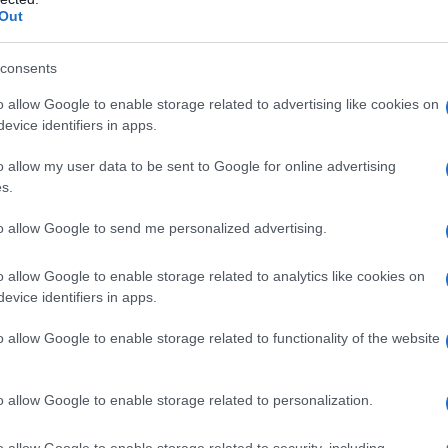
involge l’Azienda Sanitaria Universitaria Giuliano-Isontina
Out
sity di Londra. Questo progetto, finanziato con i fondi
go di fama internazionale e filantropo scomparso nel 2021, si
consents
etiche e strutturali
della morte cardiaca improvvisa, oltre a
o allow Google to enable storage related to advertising like cookies on
evice identifiers in apps.
ivi e collaborazioni
o allow my user data to be sent to Google for online advertising
s.
 Asugi con
290.000 euro
su un totale di
480.000 euro
, preved
to allow Google to send me personalized advertising.
la City St George’s University di Londra, con il prof.
o allow Google to enable storage related to analytics like cookies on
co. Questa iniziativa vede la collaborazione della
evice identifiers in apps.
o Sinagra, che gestisce un
Centro di Riferimento
ie. Qui si trova un
registro genetico e clinico
di oltre
3.000
o allow Google to enable storage related to functionality of the website
iede una
banca dati
di oltre
8.000 casi di morte cardiaca
o allow Google to enable storage related to personalization.
campioni biologici
e di effettuare test genetici avanzati. In
o allow Google to enable storage related to security, including