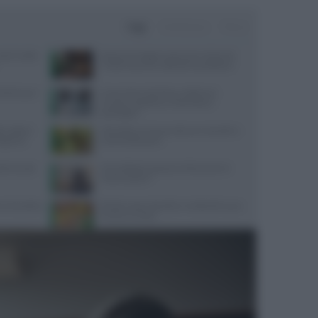
Oggi
Settimana
Mese
lo il caldo:
Depurare fegato e pancreas: alimenti,
rimedi naturali e abitudini quotidiane
 Parkinson?
Come l’esercizio fisico migliora le
funzioni cognitive e il benessere
psicologico
i inattesi:
Olio d’oliva e limone alla sera: benefici e
dispensa
controindicazioni
ettimanale
Gli antibiotici possono influenzare le
mestruazioni?
ni di pratica
Perdere peso: benefici e ricetta del succo
limone e carota