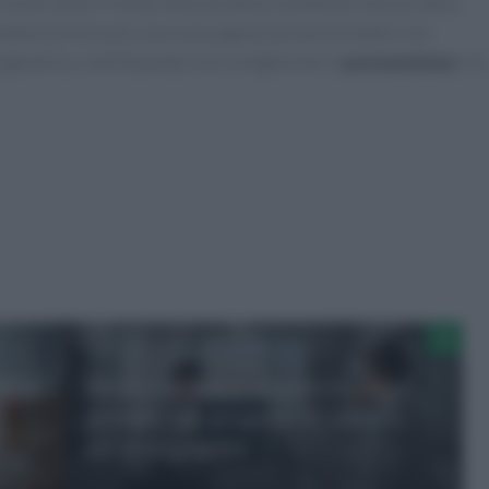
Università di Trieste nella struttura londinese sarà un altro
etterà di formare una nuova generazione di medici con
 genetica, contribuendo così a migliorare la
prevenzione
e la
lare
Morte cardiaca improvvisa nei
giovani: un progetto di ricerca
all’avanguardia