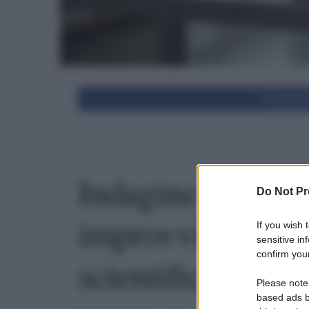
Condivid
Indagine sulla m
Do Not Pr
improvvisa nei g
If you wish 
sensitive in
confirm your
scientifico
Please note
based ads b