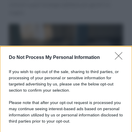
sintomi e quali strategie adottare per gestirli al
meglio.
Do Not Process My Personal Information
If you wish to opt-out of the sale, sharing to third parties, or
processing of your personal or sensitive information for
targeted advertising by us, please use the below opt-out
section to confirm your selection.
Please note that after your opt-out request is processed you
Salute
may continue seeing interest-based ads based on personal
Dalla scoperta del nodulo polmonare
information utilized by us or personal information disclosed to
alla scomparsa: il percorso di Franco
third parties prior to your opt-out.
Baresi e le nuove frontiere