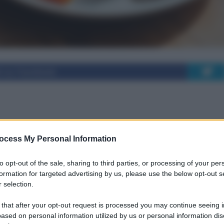
i su Facebook
per diabetici: consigl
ocess My Personal Information
ntelligenti
to opt-out of the sale, sharing to third parties, or processing of your per
formation for targeted advertising by us, please use the below opt-out s
 selection.
struire pasti bilanciati se hai il diabete:
 that after your opt-out request is processed you may continue seeing i
ione alle scelte migliori al ristorante, con
ased on personal information utilized by us or personal information dis