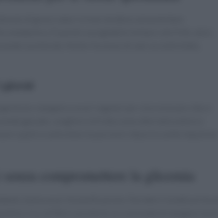
ontenuto di grassi saturi e trans tendono ad aumentare
o metabolico. È quindi consigliabile limitare cibi fritti, dolci,
bevande zuccherate. Anche l’eccesso di sale va controllato,
i giorni
 gestione: mangiare a orari regolari per sincronizzare cibo e
evande gassate, scegliere la frutta come alternativa dolce e
care i pasti e controllare le porzioni riduce le scelte impulsive
i senza compromettere la glicemia
abete, basta un po’ di pianificazione. Decidere il piatto prima d
ntino ricco di fibre e proteine se si prevede di mangiare tard