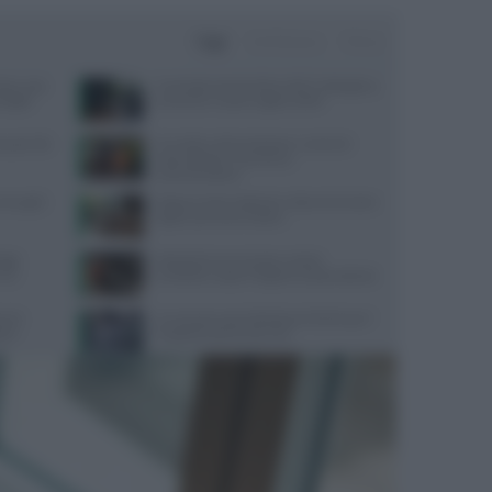
Oggi
Settimana
Mese
sta: cosa
Contratto Sanità 2026-2027: dettagli su
nsiglio
aumenti e nuove regole sull’IA
quali cibi
Cervello e alimentazione: nutrienti
essenziali per memoria e
concentrazione
oniugali:
Digiuno intermittente: tutto ciò che devi
sapere prima di iniziare
aggi
Velocità di camminata e salute
n un
cerebrale: scopri il legame sorprendente
ra le
Un sensore può individuare Parkinson?
sere
Il segreto sono le lacrime