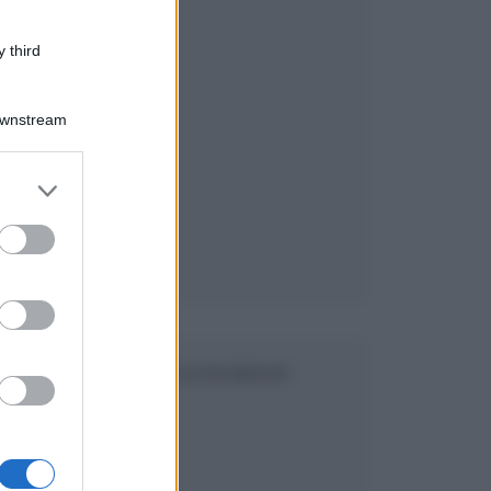
 third
Downstream
er and store
to grant or
ed purposes
SEGUICI SU FACEBOOK