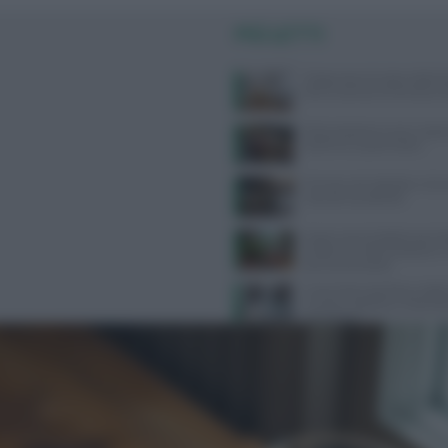
PIÙ LETTI
Dispersione di calore dalla te
dice la scienza sul famoso co
Alimentazione e acne: scopri 
preferire e quali evitare
Farmaci anti-obesità e crisi c
cosa sta succedendo
Scopri come la dottoressa M
trasforma l’alimentazione i
percorso di salute
Come l’esercizio fisico miglio
funzioni cognitive e il benes
psicologico