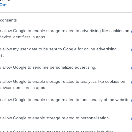
Out
ieta deve essere personalizzata
consents
o allow Google to enable storage related to advertising like cookies on
abete di tipo 1
il
diabete di tipo 2
il
diabete gestazionale
e
evice identifiers in apps.
ttenzioni specifiche: l’obiettivo comune è mantenere il
tabilito dal medico. L’entità dei carboidrati, la tempistica dei
o allow my user data to be sent to Google for online advertising
s.
sieme sulla glicemia, perciò una dieta ideale deve tenere cont
orbilità e delle abitudini personali.
to allow Google to send me personalized advertising.
ersale
o allow Google to enable storage related to analytics like cookies on
evice identifiers in apps.
ne unica applicabile a tutti: due persone con lo stesso tipo di
o allow Google to enable storage related to functionality of the website
rsi. Un dietologo o il team diabetologico possono aiutare a
dei macronutrienti e le porzioni più adatte. La
terapia
o allow Google to enable storage related to personalization.
teriosa, migliorare il profilo lipidico e diminuire il rischio di
o allow Google to enable storage related to security, including