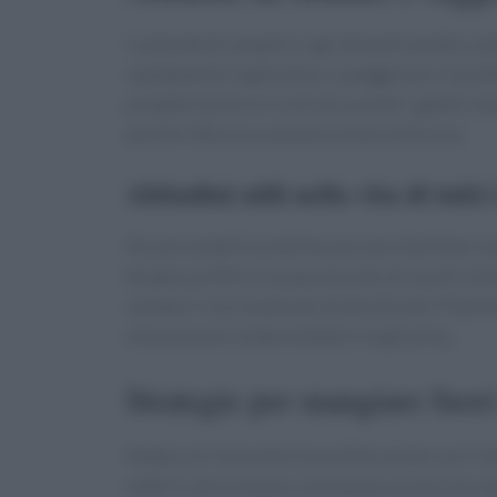
I carboidrati semplici e gli alimenti ad alto c
rapidamente la glicemia o a peggiorare il profil
prodotti da forno ricchi di zuccheri, gelati e 
poiché influisce sulla pressione arteriosa.
Abitudini utili nella vita di tutti 
Alcune semplici pratiche possono facilitare la
terapia, preferire acqua al posto di succhi e b
valutare l’uso moderato di dolcificanti. Pianifi
che possono compromettere la glicemia.
Strategie per mangiare fuor
Andare al ristorante è possibile anche con il di
sedersi, bere acqua e consumare un piccolo spu