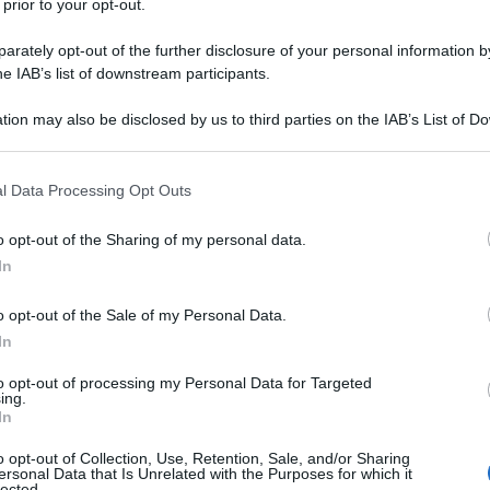
icemia.
 prior to your opt-out.
rately opt-out of the further disclosure of your personal information by
he IAB’s list of downstream participants.
tion may also be disclosed by us to third parties on the IAB’s List of 
 that may further disclose it to other third parties.
 that this website/app uses one or more Google services and may gath
l Data Processing Opt Outs
including but not limited to your visit or usage behaviour. You may click 
 to Google and its third-party tags to use your data for below specifi
o opt-out of the Sharing of my personal data.
ogle consent section.
In
o opt-out of the Sale of my Personal Data.
In
to opt-out of processing my Personal Data for Targeted
ing.
alla tavola: le scelte alimentari influiscono sulla
glicemia
sul
In
diovascolari. Questo testo offre indicazioni pratiche e
o opt-out of Collection, Use, Retention, Sale, and/or Sharing
o 1 o di tipo 2, ricordando che ogni piano nutrizionale va
ersonal Data that Is Unrelated with the Purposes for which it
lected.