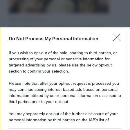
News Adnkronos
Ail rinnova il Comitato scientifico,
Corradini presidente e Locatelli tra i
Do Not Process My Personal Information
componenti
If you wish to opt-out of the sale, sharing to third parties, or
processing of your personal or sensitive information for
targeted advertising by us, please use the below opt-out
section to confirm your selection.
Please note that after your opt-out request is processed you
may continue seeing interest-based ads based on personal
information utilized by us or personal information disclosed to
third parties prior to your opt-out.
You may separately opt-out of the further disclosure of your
personal information by third parties on the IAB’s list of
News Adnkronos
downstream participants.