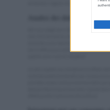
nei bevitori regolari di caffè. Chi non vorrebb
authenti
Analisi dei dati: la scienza d
Nel corso degli anni, diversi studi hanno appro
oltre 50 ricerche ha rivelato che un consumo m
associato a una riduzione del 17% della mortali
che il caffè possa contribuire a un’estensione 
qualche anno in più di vita attiva?
Un altro aspetto da considerare è l’effetto del
mostrato potenziali benefici per la massa musco
potrebbe aiutare nella prevenzione della sarc
dalla perdita di massa muscolare. Quindi, bere
effetti positivi sulla nostra forza fisica!
Istruzioni per un consumo ot