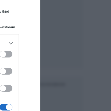
 third
Downstream
er and store
to grant or
ed purposes
SEGUICI SU FACEBOOK