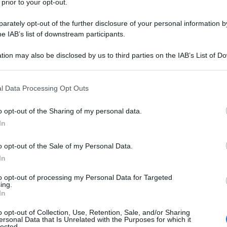
 prior to your opt-out.
rately opt-out of the further disclosure of your personal information by
he IAB’s list of downstream participants.
tion may also be disclosed by us to third parties on the IAB’s List of 
 that may further disclose it to other third parties.
 that this website/app uses one or more Google services and may gath
l Data Processing Opt Outs
including but not limited to your visit or usage behaviour. You may click 
 to Google and its third-party tags to use your data for below specifi
o opt-out of the Sharing of my personal data.
ogle consent section.
In
o opt-out of the Sale of my Personal Data.
In
 milioni di persone in tutto il mondo, è molto più di un
to opt-out of processing my Personal Data for Targeted
ing.
 giornata con una buona tazza di caffè? Ma sapevi che ci sono
In
i a questa bevanda? In particolare, il consumo moderato di
o opt-out of Collection, Use, Retention, Sale, and/or Sharing
nvecchiamento. In questo articolo, scopriremo insieme come
ersonal Data that Is Unrelated with the Purposes for which it
lected.