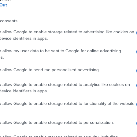
te il nostro organismo e contribuire a un invecchiamento
Out
consents
salute
o allow Google to enable storage related to advertising like cookies on
evice identifiers in apps.
uardo al caffè e i suoi effetti sul nostro corpo. Recenti
affè non solo è sicuro, ma può anche essere benefico per il
o allow my user data to be sent to Google for online advertising
s.
le persone con ipertensione possono trarre vantaggio dal
ti indicano che circa 315 mg di caffeina al giorno, equivalenti
to allow Google to send me personalized advertising.
obabilità di invecchiare in modo sano, riducendo il rischio di
zione cognitiva. Ti sei mai chiesto come possa un semplice
o allow Google to enable storage related to analytics like cookies on
evice identifiers in apps.
o allow Google to enable storage related to functionality of the website
buiscono a questi benefici? Oltre alla caffeina, il caffè è ricc
ti, sostanze che combattono l’infiammazione e lo stress
o allow Google to enable storage related to personalization.
ono cuore e cervello, ma svolgono anche un ruolo cruciale
ersino indicato un rallentamento dell’invecchiamento cutaneo
o allow Google to enable storage related to security, including