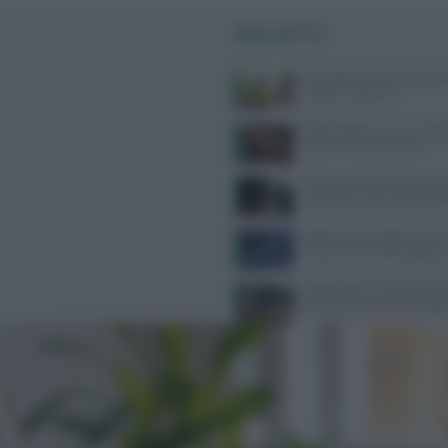
PIÙ LETTI
Consigli per il reflusso in est
evitare e cosa fare
Alimentazione e acne: scopri 
preferire e quali evitare
Contratto Sanità 2026-2027:
aumenti e nuove regole sull’
Alzheimer e eredità materna:
la scienza sul rischio genetic
Defibrillatori semiautomatici
farmacie: la proposta di legg