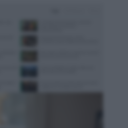
Oggi
Settimana
Mese
ate: cosa
Cervello e alimentazione: nutrienti
essenziali per memoria e
concentrazione
quali cibi
Velocità di camminata e salute
cerebrale: scopri il legame sorprendente
 dettagli su
Api, vespe e calabroni: cosa fare in caso di
IA
puntura e come prevenirle
 cosa rivela
Come combattere il caldo urbano con
o
tetti verdi e meno asfalto
 in tutte le
Come mantenere il benessere durante i
e
viaggi aerei: consigli e esercizi