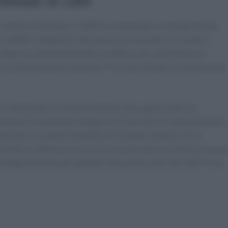
 numerosi benefici, il caffè va consumato con moderazione.
a effetti collaterali come ansia e nervosismo. Gli esperti
al giorno, preferibilmente al mattino, per massimizzare i
ati a un’assunzione eccessiva. Ti sei mai chiesto se stai bevendo
oso alleato per un invecchiamento sano, grazie alle sue
ttavia, è essenziale integrarlo in uno stile di vita equilibrato,
eta sana e un sonno di qualità. Ricordiamo sempre che la
alità: il caffè da solo non è una soluzione miracolosa, ma può
rategia di benessere globale. Sei pronto a fare del caffè il tuo