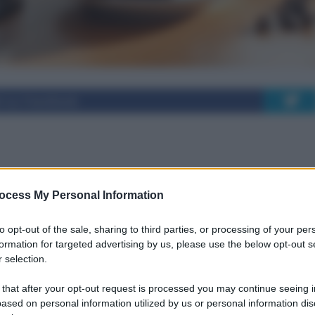
i su Facebook
affè può contribuire a
ocess My Personal Information
longeva
to opt-out of the sale, sharing to third parties, or processing of your per
formation for targeted advertising by us, please use the below opt-out s
 selection.
molante, ma un alleato per la salute e
 that after your opt-out request is processed you may continue seeing i
tti positivi.
ased on personal information utilized by us or personal information dis