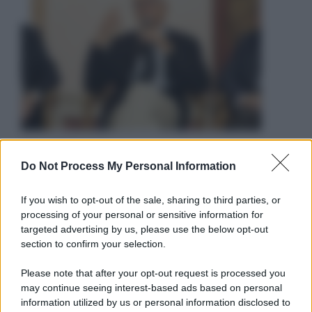
News Adnkronos
Ail rinnova il Comitato scientifico,
Do Not Process My Personal Information
Corradini presidente e Locatelli tra i
componenti
If you wish to opt-out of the sale, sharing to third parties, or
processing of your personal or sensitive information for
targeted advertising by us, please use the below opt-out
section to confirm your selection.
Please note that after your opt-out request is processed you
may continue seeing interest-based ads based on personal
information utilized by us or personal information disclosed to