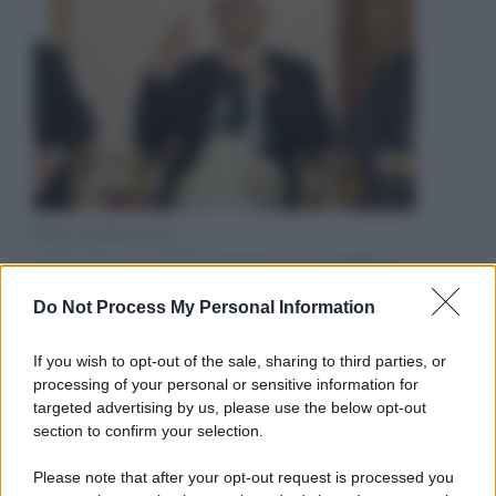
News Adnkronos
Ail rinnova il Comitato scientifico,
Corradini presidente e Locatelli tra i
Do Not Process My Personal Information
componenti
If you wish to opt-out of the sale, sharing to third parties, or
processing of your personal or sensitive information for
targeted advertising by us, please use the below opt-out
section to confirm your selection.
Please note that after your opt-out request is processed you