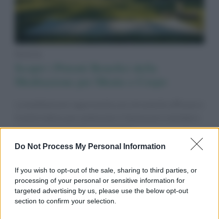
Notizie
Scopri i Potenti Benefici della
Meditazione per Mente e Corpo
La meditazione rappresenta uno strumento efficace e
trasformativo per potenziare il benessere mentale e
promuovere la salute psicologica.
Do Not Process My Personal Information
If you wish to opt-out of the sale, sharing to third parties, or
processing of your personal or sensitive information for
targeted advertising by us, please use the below opt-out
section to confirm your selection.