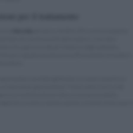
ioni per il trattamento
ione da
Borrelia
attraverso i biofilm offre nuove prospettive
mentale che i professionisti della salute e i ricercatori
che che superino le attuali limitazioni degli antibiotici.
farmaci in grado di penetrare più efficacemente nei biofilm o
mmunitaria.
rappresentare una sfida significativa. Le nuove scoperte sui
un’importante opportunità per il futuro della ricerca e del
pproccio multidisciplinare nella cura di questa malattia
igliorare la nostra risposta a questa crescente minaccia per l