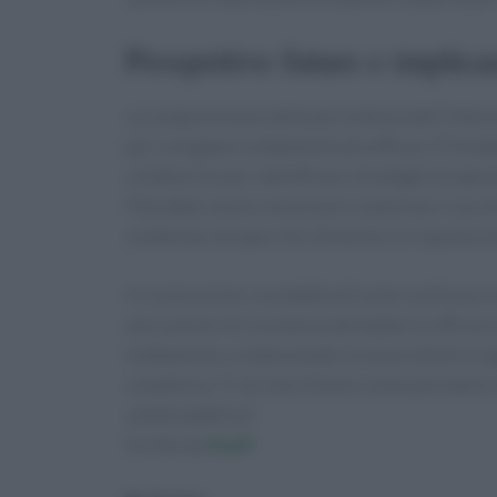
Prospettive future e implicaz
La comprensione della persistenza dell’infez
per sviluppare trattamenti più efficaci. È fonda
collaborino per identificare strategie terapeuti
Potrebbe essere necessario esplorare l’uso di 
combinare terapie che stimolino la risposta i
In conclusione, la malattia di Lyme continua a 
meccanismi di resistenza del batterio offrono 
trattamento, evidenziando la necessità di un a
complessa. Ti sei mai chiesto come possiamo m
salute pubblica?
Scritto da
Staff