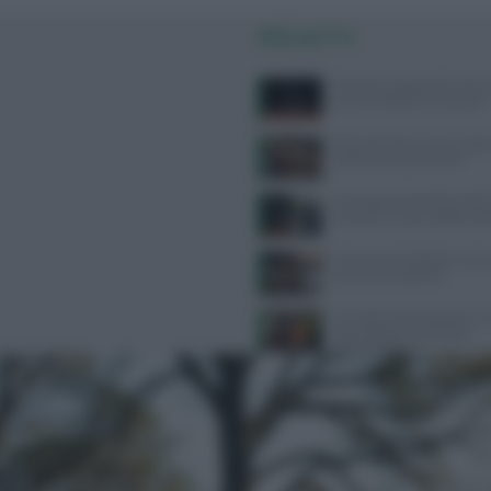
PIÙ LETTI
Zanzare, a scatenarle non è so
un mix di fattori le ‘accende’
Alimentazione e acne: scopri 
preferire e quali evitare
Contratto Sanità 2026-2027:
aumenti e nuove regole sull’
Farmaci anti-obesità e crisi c
cosa sta succedendo
Cervello e alimentazione: nu
essenziali per memoria e
concentrazione