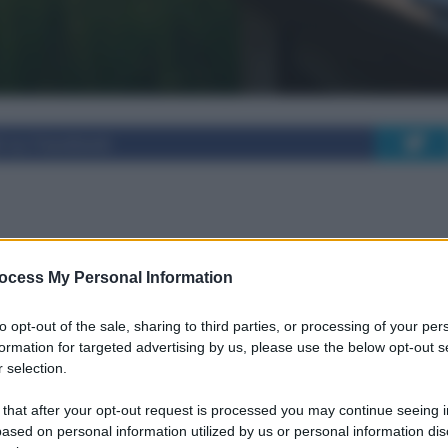
i su Facebook
lattia di Lyme: perché
ocess My Personal Information
o
to opt-out of the sale, sharing to third parties, or processing of your per
formation for targeted advertising by us, please use the below opt-out s
 selection.
 malattia di Lyme è messa in discussione da
 that after your opt-out request is processed you may continue seeing i
 dei biofilm batterici.
ased on personal information utilized by us or personal information dis