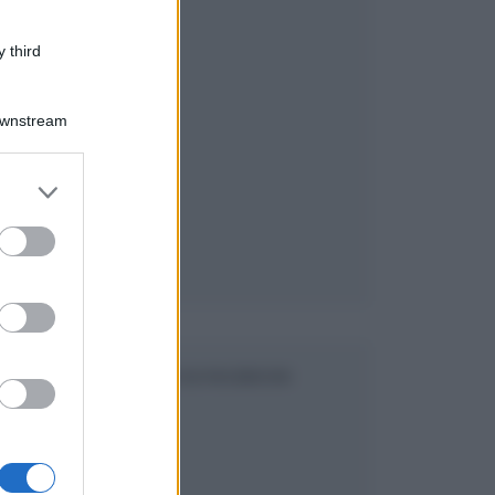
 third
Downstream
er and store
to grant or
ed purposes
SEGUICI SU FACEBOOK
a