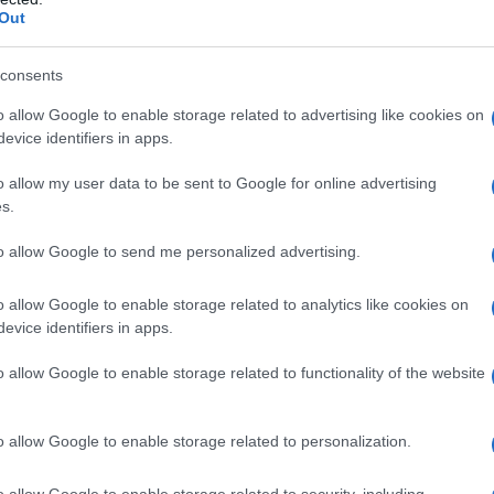
a comunità scientifica. Recenti ricerche hanno messo in luce u
Out
arte del batterio potrebbe essere uno dei motivi principali che
consents
 diffusione
o allow Google to enable storage related to advertising like cookies on
evice identifiers in apps.
nere
Borrelia
, si presenta inizialmente con sintomi cutanei,
o allow my user data to be sent to Google for online advertising
s.
ata tempestivamente, può evolvere in forme più gravi. I dati ci
del Nord Italia, come il
Friuli Venezia Giulia
e la
Lombardia
,
to allow Google to send me personalized advertising.
difficile trattarla? I ricercatori stanno scavando a fondo nei
gire alle terapie antibiotiche. Uno degli aspetti più
o allow Google to enable storage related to analytics like cookies on
evice identifiers in apps.
 di formare strutture tridimensionali conosciute come biofilm.
o allow Google to enable storage related to functionality of the website
dall’azione degli antibiotici, ma minano anche la risposta
di hanno dimostrato che i biofilm dei ceppi
Borrelia afzelii
e
o allow Google to enable storage related to personalization.
 l’efficacia di antibiotici comunemente usati, come il
riflettere: è chiaro che il trattamento della malattia di Lyme no
o allow Google to enable storage related to security, including