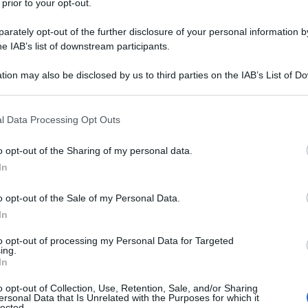
 prior to your opt-out.
rately opt-out of the further disclosure of your personal information by
he IAB’s list of downstream participants.
tion may also be disclosed by us to third parties on the IAB’s List of 
 that may further disclose it to other third parties.
 that this website/app uses one or more Google services and may gath
l Data Processing Opt Outs
including but not limited to your visit or usage behaviour. You may click 
 to Google and its third-party tags to use your data for below specifi
o opt-out of the Sharing of my personal data.
ogle consent section.
In
o opt-out of the Sale of my Personal Data.
In
erso le punture di zecche infette, si sta rivelando un problema
to opt-out of processing my Personal Data for Targeted
ing.
o 500 casi segnalati ogni anno in Italia. Ma siamo davvero
In
à? La verità è che potrebbero essere molto più elevati. La sfid
o opt-out of Collection, Use, Retention, Sale, and/or Sharing
 la resistenza del batterio
Borrelia
agli antibiotici, un
ersonal Data that Is Unrelated with the Purposes for which it
lected.