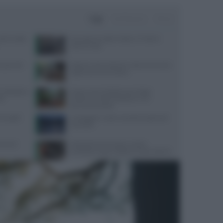
Oggi
Settimana
Mese
lo il caldo:
Emergenza caldo in Italia: 27 città in
allerta rossa
quali cibi
Digiuno intermittente: tutto ciò che devi
sapere prima di iniziare
 dettagli su
Scopri come la dottoressa Maggi
IA
trasforma l’alimentazione in un
percorso di salute
oniugali:
Lombalgia e nuoto: cosa dicono gli studi
scientifici
trienti
Velocità di camminata e salute
cerebrale: scopri il legame sorprendente