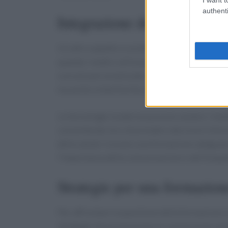
authenti
Integrazione della tecnologi
Un altro aspetto cruciale è l’integrazione dell
quando i medici utilizzano strumenti tecnologic
cure più personalizzate. La formazione deve q
ma anche la familiarità con le nuove tecnologi
Le tecnologie moderne possono aiutare i medic
consentendo loro di prendere decisioni informa
della salute ricevano una formazione adeguata
l’importanza della comunicazione e dell’empati
Strategie per una formazione
Per affrontare la questione della formazione 
strategie che promuovano la connessione uman