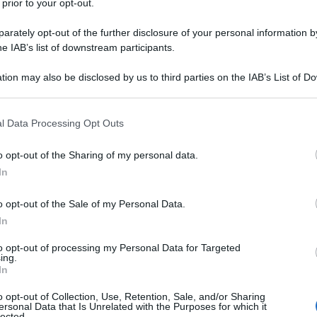
 prior to your opt-out.
rately opt-out of the further disclosure of your personal information by
he IAB’s list of downstream participants.
tion may also be disclosed by us to third parties on the IAB’s List of 
 that may further disclose it to other third parties.
 that this website/app uses one or more Google services and may gath
l Data Processing Opt Outs
including but not limited to your visit or usage behaviour. You may click 
 to Google and its third-party tags to use your data for below specifi
o opt-out of the Sharing of my personal data.
ogle consent section.
In
o opt-out of the Sale of my Personal Data.
In
ontato sfide senza precedenti, molte delle quali richiedono una
to opt-out of processing my Personal Data for Targeted
ing.
ei medici
possa essere migliorata. Recenti dichiarazioni da
In
la soluzione non risieda semplicemente in una riforma della
o opt-out of Collection, Use, Retention, Sale, and/or Sharing
un collegamento umano tra medici e pazienti.
Riorganizzare la
ersonal Data that Is Unrelated with the Purposes for which it
lected.