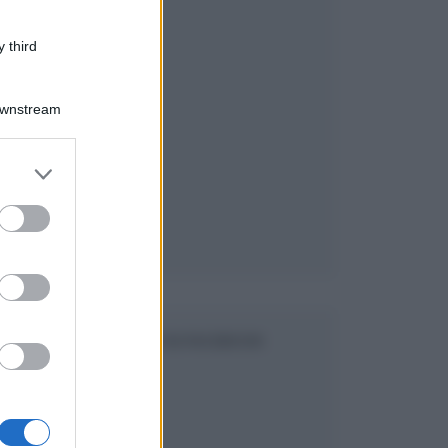
 third
Downstream
er and store
to grant or
ed purposes
SEGUICI SU FACEBOOK