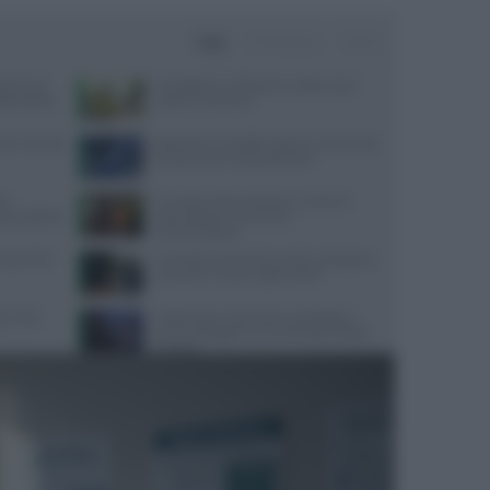
Oggi
Settimana
Mese
ata senza
Consigli per il reflusso in estate: cosa
da pratica
evitare e cosa fare
re in caso di
Alzheimer e eredità materna: cosa rivela
la scienza sul rischio genetico
te
Cervello e alimentazione: nutrienti
sorprendente
essenziali per memoria e
concentrazione
quali cibi
Contratto Sanità 2026-2027: dettagli su
aumenti e nuove regole sull’IA
servizio
Caldo estivo e benessere psicologico:
come proteggere la mente dalle ondate
di calore