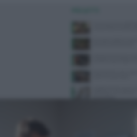
PIÙ LETTI
Come usare l’aria condizion
compromettere la salute: gui
Api, vespe e calabroni: cosa fa
puntura e come prevenirle
Velocità di camminata e salu
cerebrale: scopri il legame 
Alimentazione e acne: scopri 
preferire e quali evitare
Ospedale di Faido: apertura 
dietetico per una nutrizione
personalizzata