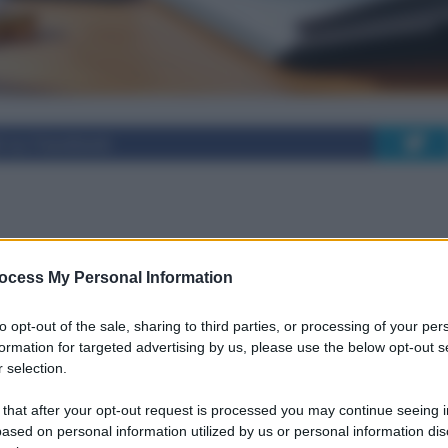
i su Facebook
 il rapporto medico-
ocess My Personal Information
ormazione sanitaria
to opt-out of the sale, sharing to third parties, or processing of your per
formation for targeted advertising by us, please use the below opt-out s
 selection.
l rapporto umano tra medico e paziente per una
 that after your opt-out request is processed you may continue seeing i
ased on personal information utilized by us or personal information dis