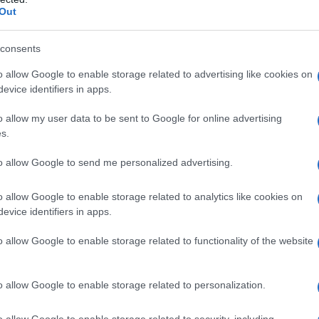
rnire ai medici di base gli strumenti necessari per effettuare
Out
n l’ausilio delle tecnologie e delle strutture ospedaliere.
consents
co-paziente
o allow Google to enable storage related to advertising like cookies on
evice identifiers in apps.
 per garantire un’assistenza sanitaria di qualità. Come
 nazionale del sindacato dei medici Anaao Assomed, l’attuale
o allow my user data to be sent to Google for online advertising
s.
ta da un
scarso appeal
per i professionisti, trasformando
in un incubo. Questo cambiamento è dovuto a diversi fattori,
to allow Google to send me personalized advertising.
me una mera esecuzione di compiti, privando così la
o allow Google to enable storage related to analytics like cookies on
evice identifiers in apps.
rigide tempistiche di cura, come se fossero
robot
, è
o allow Google to enable storage related to functionality of the website
mazione. Il focus deve essere posto non solo sulle
i costruire relazioni autentiche con i pazienti. Questo
o allow Google to enable storage related to personalization.
 dei pazienti
, ma può anche influenzare positivamente i
o allow Google to enable storage related to security, including