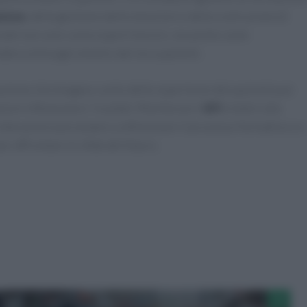
ione
, della gestione delle emozioni e della costruzione di
rmati non solo come esperti tecnici, ma anche come
ere ai bisogni emotivi dei loro pazienti.
buzione che tengano conto delle esperienze dei pazienti può
ioni influenzano i risultati. Monitorare i
KPI
relativi alla
 interazioni può aiutare a ottimizzare il processo formativo e a
r affrontare le sfide del futuro.