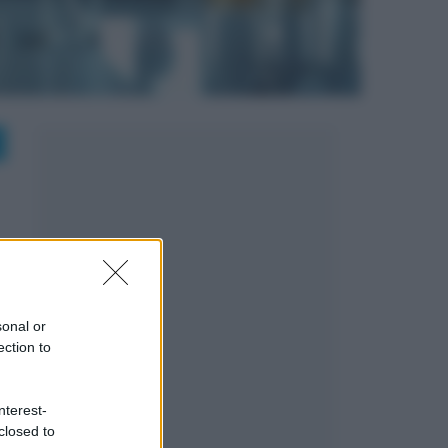
sonal or
ection to
nterest-
closed to