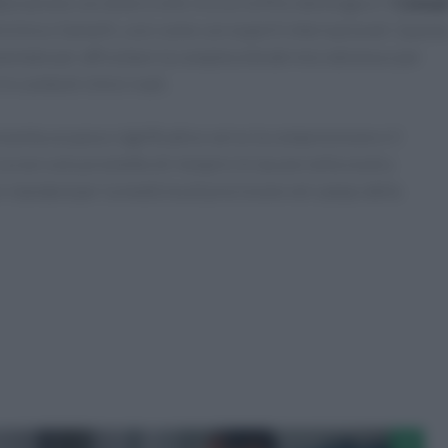
aborazione con diversi enti, tra cui la Microbiologia e il
Cema
clinico Gemelli, così come con esperti internazionali. Quest
entale per affrontare la complessità del microbioma e per
in contesti clinici reali.
senta un passo significativo verso la comprensione e il
rca non solo promette di riempire le lacune nella nostra
 standard per la medicina di precisione nel campo della