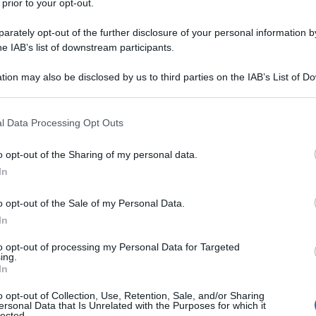
 prior to your opt-out.
ma intestinale mira a colmare le lacune nella
e pratiche di trattamento.
rately opt-out of the further disclosure of your personal information by
he IAB’s list of downstream participants.
tion may also be disclosed by us to third parties on the IAB’s List of 
 that may further disclose it to other third parties.
 that this website/app uses one or more Google services and may gath
l Data Processing Opt Outs
including but not limited to your visit or usage behaviour. You may click 
 to Google and its third-party tags to use your data for below specifi
o opt-out of the Sharing of my personal data.
ogle consent section.
In
o opt-out of the Sale of my Personal Data.
In
to opt-out of processing my Personal Data for Targeted
ing.
In
a assunto un ruolo di crescente interesse nel campo della
o opt-out of Collection, Use, Retention, Sale, and/or Sharing
e progetto di ricerca, condotto dal dottor
Gianluca Ianiro
del
ersonal Data that Is Unrelated with the Purposes for which it
lected.