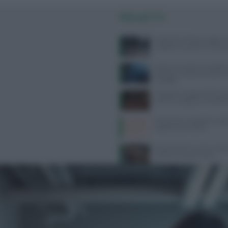
PIÙ LETTI
Delitto di Garlasco: aggiorn
indagini e le perizie su Semp
Dolore corneale neuropatico
diagnosi e trattamenti per u
invisibile
Mangiare troppe proteine dop
rischi e consigli per una diet
Kamasutra, le posizioni migli
orgasmo femminile
Alimentazione e acne: scopri 
preferire e quali evitare