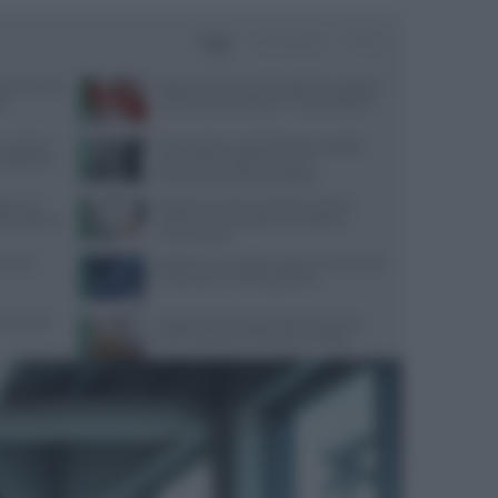
Oggi
Settimana
Mese
amenti sulle
Poche calorie e tanti benefici, la ‘scoperta’
io
sulla buccia di anguria: “Non buttatela”
: sintomi,
Procreazione medicalmente assistita:
n disturbo
come ridurre gli errori con il
tracciamento automatizzato
o i 40:
Melanoma, alcune cellule tumorali
a equilibrata
riescono a ‘nascondersi’ al sistema
immunitario
ori per
Alzheimer e eredità materna: cosa rivela
la scienza sul rischio genetico
quali cibi
Dispersione di calore dalla testa: cosa
dice la scienza sul famoso consiglio