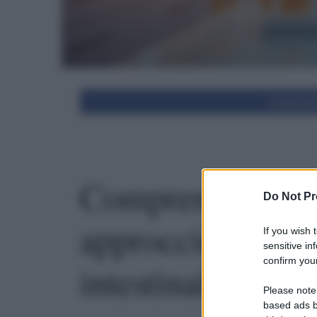
Condivid
Comprendere il 
Do Not Pr
approccio innova
If you wish 
sensitive in
confirm your
intestinale
Please note
based ads b