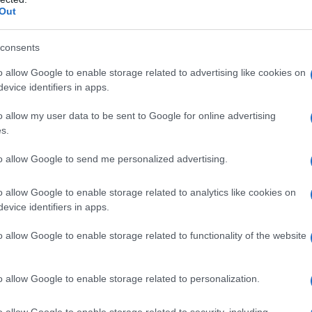
, ha ottenuto un finanziamento significativo dall’
European
Out
come una modulazione precisa del microbioma possa influenzare
udio, intitolato
Informed Ecological Rewiring of the Gut
consents
 si propone di rispondere a domande cruciali che potrebbero
o allow Google to enable storage related to advertising like cookies on
stinali.
evice identifiers in apps.
ul microbioma intestinale
o allow my user data to be sent to Google for online advertising
s.
lesso di microrganismi, riveste un ruolo fondamentale nella
to allow Google to send me personalized advertising.
ottor Ianiro, esiste un significativo vuoto nella letteratura
o allow Google to enable storage related to analytics like cookies on
zione
di precisione
rispetto a interventi più generali basati
evice identifiers in apps.
 colmare questa lacuna, analizzando il microbiota di pazienti
post-infettivo
in diverse fasi della malattia.
o allow Google to enable storage related to functionality of the website
robiche chiave associate alla malattia, analizzando i campioni
o allow Google to enable storage related to personalization.
sione. Questo approccio mira a fornire dati concreti che
o allow Google to enable storage related to security, including