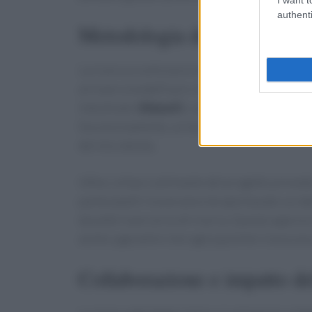
authenti
Metodologia della ricerca: 
La ricerca si articola in diverse fasi, partendo 
arrivare a modelli pre-clinici avanzati. I risul
intestinale (
Shime©
), serviranno per compre
Successivamente, un modello animale sarà util
del microbiota.
Infine, la fase culminante del progetto prevede
partecipanti riceveranno terapie basate sui dat
durante il percorso di ricerca. Questo approcc
anche a garantire che ogni paziente riceva una
Collaborazione e impatto del