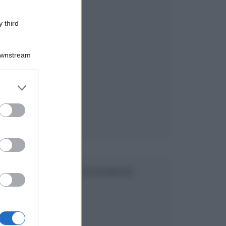
 third
Downstream
er and store
to grant or
ed purposes
SEGUICI SU FACEBOOK