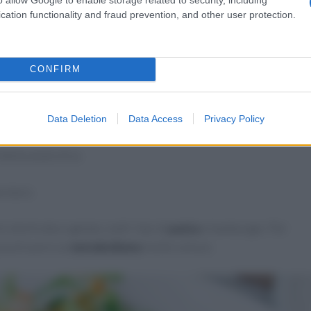
tività fisica, mangia qualsiasi cosa, da un
cheeseburger
a un
cation functionality and fraud prevention, and other user protection.
e è in viaggio mentre durante il giorno
beve molta acqua
per
a della
D’Amelio
consiste in:
CONFIRM
Data Deletion
Data Access
Privacy Policy
bibita analcolica
erdure.
lla frutta o gelato, tutti i tipi di
pasta
e hamburger. Per
tuna di avere un
metabolismo
molto veloce.