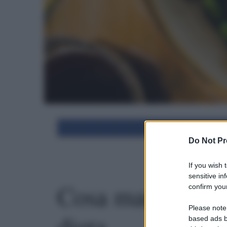
Condivid
Do Not Pr
If you wish 
sensitive in
Cosa mangia Di
confirm your
Please note
dieta
based ads b