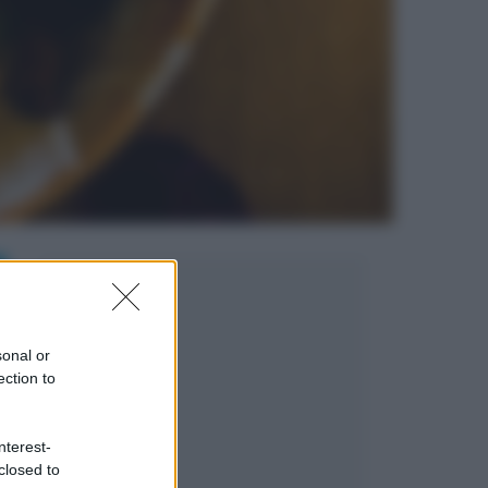
sonal or
ection to
nterest-
closed to