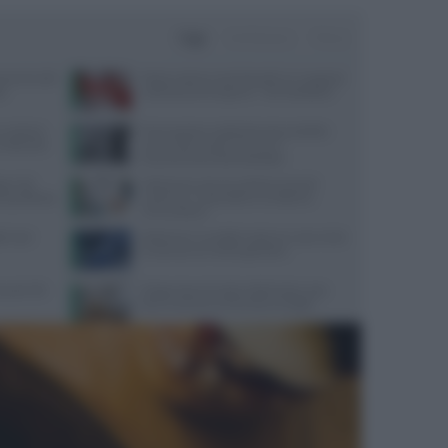
Oggi
Settimana
Mese
amenti sulle
Poche calorie e tanti benefici, la ‘scoperta’
io
sulla buccia di anguria: “Non buttatela”
: sintomi,
Procreazione medicalmente assistita:
n disturbo
come ridurre gli errori con il
tracciamento automatizzato
o i 40:
Melanoma, alcune cellule tumorali
a equilibrata
riescono a ‘nascondersi’ al sistema
immunitario
ori per
Alzheimer e eredità materna: cosa rivela
la scienza sul rischio genetico
quali cibi
Dispersione di calore dalla testa: cosa
dice la scienza sul famoso consiglio