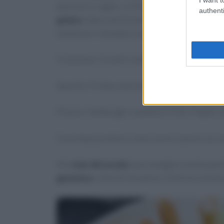
passioni e voglie. La D’Amelio, facendo tanta at
authenti
gelato
. Adora anche bere frappè ogni volta ch
mantenersi idratata e sana. Una
giornata
tipic
Colazione: Cereali o waffle;
Spuntini: Frutta o barrette;
Pranzo: Hamburger e patatine fritte, frappè o 
Cena: base proteica come carne o pesce con v
Alla
star dei social
piace mangiare anche panini a
genetica
e stile di vita attivo, Dixie ha la for