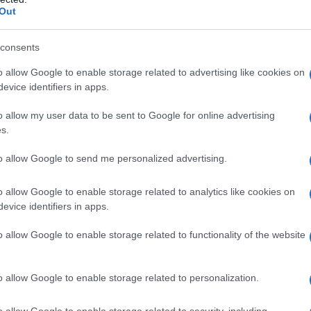
eta
per essere in forma.
Out
io? La dieta
consents
o allow Google to enable storage related to advertising like cookies on
iore della più famosa
Charli D’Amelio
, ha debuttato qualche
evice identifiers in apps.
o trend che l’hanno fatta diventare
virale
. Dixie, star di TikTok
i
in uno dei suoi ultimi post sui social. Così la 23enne si tiene
o allow my user data to be sent to Google for online advertising
s.
to allow Google to send me personalized advertising.
” ogni giorno, non perché non le piacerebbe
allenarsi
ma perch
dell’esercizio della sua
salute mentale
un’abitudine
o allow Google to enable storage related to analytics like cookies on
evice identifiers in apps.
ome persona e come affronta il successo. Dixie è un’
atleta
di
a
figura perfetta
. La star social giocava a
hockey
per la
o allow Google to enable storage related to functionality of the website
ty,
correva su pista
e cross country e giocava nella squadra d
o allow Google to enable storage related to personalization.
lare il numero di
calorie
che assume, ma non sacrifica le sue
o allow Google to enable storage related to security, including