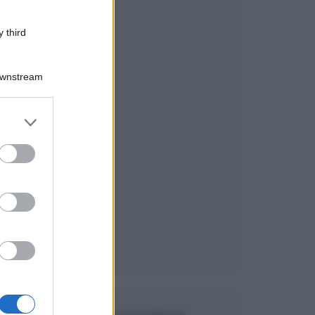
 third
Downstream
er and store
to grant or
ed purposes