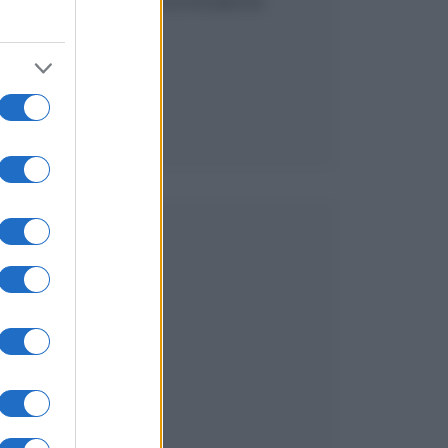
SEGUICI SU FACEBOOK
é
i