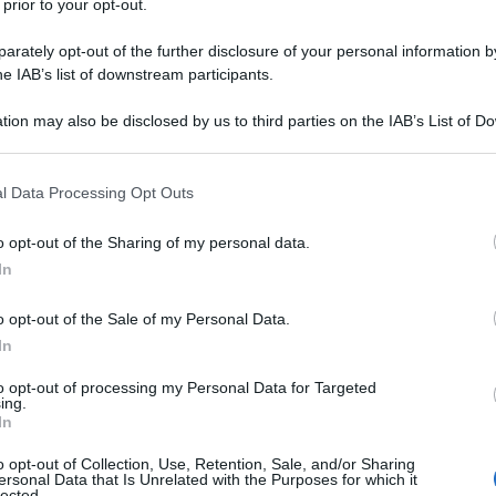
 prior to your opt-out.
rately opt-out of the further disclosure of your personal information by
: ecco svelato cosa mangia la star di TikTok
he IAB’s list of downstream participants.
tion may also be disclosed by us to third parties on the IAB’s List of 
 that may further disclose it to other third parties.
 that this website/app uses one or more Google services and may gath
l Data Processing Opt Outs
including but not limited to your visit or usage behaviour. You may click 
 to Google and its third-party tags to use your data for below specifi
o opt-out of the Sharing of my personal data.
ogle consent section.
In
o opt-out of the Sale of my Personal Data.
In
to opt-out of processing my Personal Data for Targeted
ing.
In
o opt-out of Collection, Use, Retention, Sale, and/or Sharing
ktoker
più famosa al mondo, è in perfetta forma a
23 anni
. La
ersonal Data that Is Unrelated with the Purposes for which it
lected.