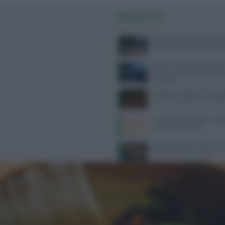
PIÙ LETTI
Delitto di Garlasco: aggiorn
indagini e le perizie su Semp
Dolore corneale neuropatico
diagnosi e trattamenti per u
invisibile
Mangiare troppe proteine dop
rischi e consigli per una diet
Kamasutra, le posizioni migli
orgasmo femminile
Alimentazione e acne: scopri 
preferire e quali evitare