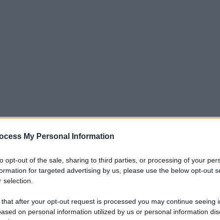
ocess My Personal Information
ta estremamente restrittiva: è quello che devono fare le
ere a rischio la loro salute. Ma solo l’11% riesce a rimanere
to opt-out of the sale, sharing to third parties, or processing of your per
formation for targeted advertising by us, please use the below opt-out s
ici speciali e il 56% dichiara che la malattia rara ha un impatto
 selection.
i nasce con la Pku – spiega una nota – non riesce a
un aminoacido presente nelle proteine contenute negli
 that after your opt-out request is processed you may continue seeing i
ased on personal information utilized by us or personal information dis
, cereali, legumi e frutta secca. Così, per evitare danni