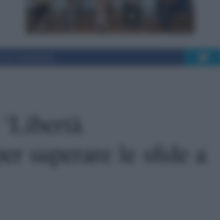
i su Facebook
 ‘Libertà
r superare le sfide a