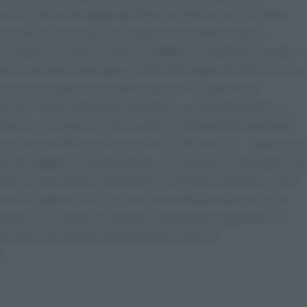
 sin da tenera età", aggiunge Niko Costantino, responsabile
ce delle 8 Associazioni di pazienti che patrocinano il
ri, andare a scuola o al lavoro, viaggiare, progettare il proprio
izionata dalla patologia. Le difficoltà legate alla Pku possono
lla vita sociale e le normali relazioni. Per questo noi
n Pku sia più informata, ascoltata e accompagnata nel suo
 libere e consapevoli, senza sentirsi limitata dalla patologia".
si, Senior Medical Director in BioMarin Italia – rappresent
ra di maggiore consapevolezza e inclusione. Un progetto che
diverse Associazioni di pazienti e comunità scientifica. Come
so i bisogni reali delle persone con Pkuper dare risposte
zione e lo sviluppo di soluzioni che possano migliorare la
 dai limiti che questa condizione può imporre”.
)