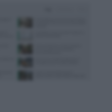
Oggi
Settimana
Mese
oteggere i
Drink Spiking: come le farmacie italiane
combattono il fenomeno con braccialetti
rilevatori
ratori o
Lombalgia cronica: perché il nuoto è un
o la scienza
alleato insostituibile
a verità
Come mantenere un’alimentazione
sana ed economica nonostante
l’aumento dei prezzi
 d’Italia: da
Dazi USA sui medicinali generici: le
conseguenze per la salute pubblica
i naturali
Come i cinema italiani stanno
io
abbracciando la sostenibilità ambientale