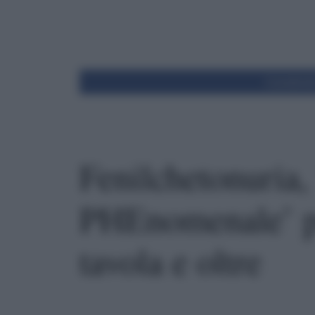
Condivid
Fenilchetonuria,
PHEnomenale’ pe
tavola e oltre