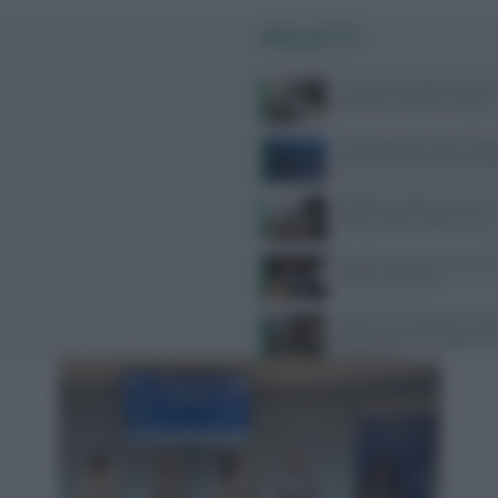
PIÙ LETTI
7 abitudini quotidiane per pr
polmoni e respirare meglio
Colesterolo alto: dieta, integ
farmaci? Le soluzioni second
Protezione solare e cancro: l
dietro le affermazioni virali
Scopri le saune più innovative
Verona a Valdaora
Scopri come preparare rimed
per l’inverno in un laborator
immersivo