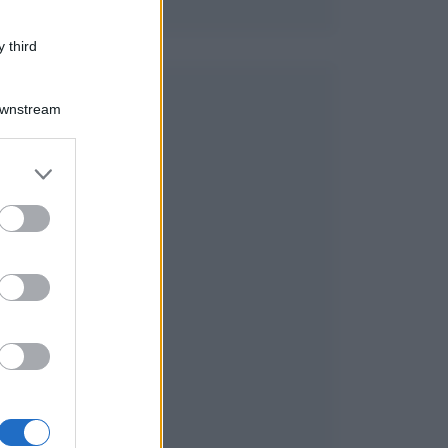
 third
Downstream
o
er and store
to grant or
ed purposes
a