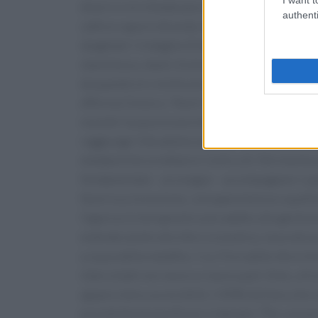
diversi e mi chiedevano di assaggiarle. Spess
authenti
cattivo sapore dicendo che al mio posto non ce
sbagliata”. L’indagine Elma rileva che oltre l’8
stanchezza, sbalzi d’umore e difficoltà cogniti
da quando ero molto piccola e per tanto tempo 
afferma Ginevra. “Avere la Pku può influenzare
nonchè l'acquisizione di un adeguato livello di
raggiunge l'età adolescenziale”, sottolinea C
metaboliche ereditarie Centro di riferimento
fondamentale – prosegue – accompagnare i paz
favorisca inclusione, consapevolezza e qualità 
l’approccio terapeutico più adatto alla gestione
estende anche alla sfera scolastica, lavorativ
a causa della malattia, 1 su 5 ha subito discrim
intervistati non lavora o lavora part-time, a fr
appare meno accessibile: il 40% dichiara che la
possibilità di pianificare il domani. "Per una 