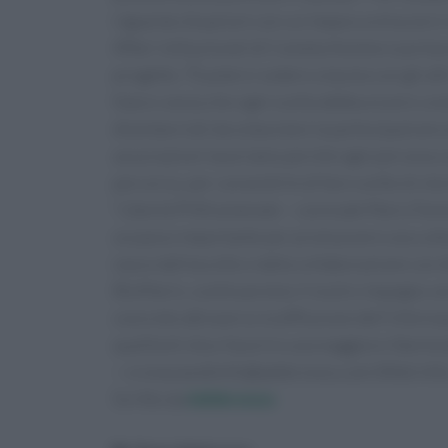
riguarda situazioni con cui impara a misurarsi
Affari istituzionali di Cometa Asmme e portavo
progetto. "È potersi sedere a tavola con gli alt
futuro senza che ogni scelta debba essere cond
diventare tali da ostacolare la partecipazione a
associazioni lavoriamo perché ogni persona co
percorso, per consentirle di fare scelte di vita
“Libertà PHEnomenale – conclude Maria Tomma
un passo importante per promuovere una cultu
nasce dall’ascolto e dalla collaborazione con 
BioMarin, continueremo il nostro impegno ver
concrete attraverso la diffusione dell’informa
qualità di vita e favorire una maggiore libertà
—
cronacawebinfo@adnkronos.com
(Web Info
Scritto da
Adnkronos