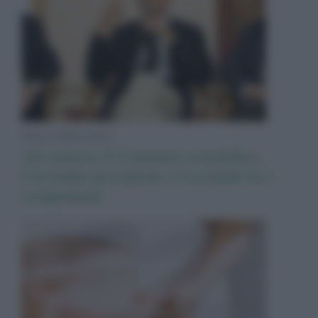
News Adnkronos
Ail rinnova il Comitato scientifico,
Corradini presidente e Locatelli tra i
componenti