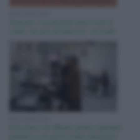
News Adnkronos
Zanzare, a scatenarle non è solo il
caldo: un mix di fattori le ‘accende’
News Adnkronos
Policlinico di Milano primo ospedale
pubblico con nuovi robot chirurgici