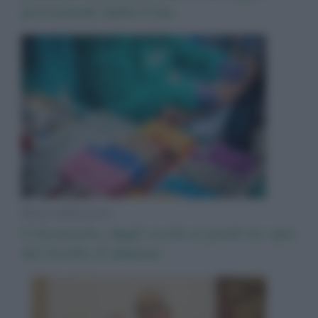
provenienti dalla Cina
News Adnkronos
Colesterolo, dagli occhi ai piedi tre spie
del livello d’allarme