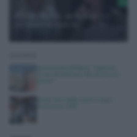
Giorgia Meloni, anche Elisa k.o.
per otoliti un anno fa
LEGGI ANCHE
San Raffaele di Milano: “Impianto
errato di embrione, rilevato errore
umano”
Ebola, oltre 4mila casi in Congo: i
morti sono 1.800