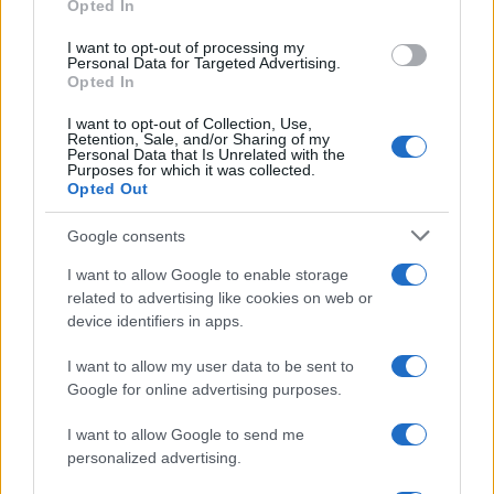
Opted In
grant or deny consent to Google and its third-party tags to
use your data for below specified purposes in below Google
I want to opt-out of processing my
consent section.
Personal Data for Targeted Advertising.
Opted In
Chi siamo
I want to opt-out of Collection, Use,
Ultime Notizie
Retention, Sale, and/or Sharing of my
Personal Data that Is Unrelated with the
Purposes for which it was collected.
Notizie
Opted Out
Gestisci Utiq
Google consents
I want to allow Google to enable storage
Tuo Benessere
è il magazine che approfondisce notizie
related to advertising like cookies on web or
di salute e benessere. Prenditi cura del tuo corpo per
device identifiers in apps.
raggiungere il tuo benessere psicofisico. Consigli e
I want to allow my user data to be sent to
curiosità notizie dedicate su fitness, alimentazione,
Google for online advertising purposes.
salute, cure, estetica, diete del momento. Inoltre
I want to allow Google to send me
troverai guide sul sesso e la coppia scritti dai nostri
personalized advertising.
esperti del settore. Per segnalare alla redazione