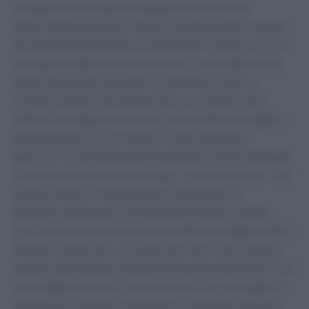
compare esclusivamente quando si assume una
determinata posizione: spesso accade quando si passa
da una posizione distesa a una eretta e viceversa, o con
la rotazione della testa sul cuscino". La vertigine viene
detta "parossistica quando si manifesta in brevi e
intense vertigini che durano fino a un minuto", ed è
definita "benigna perché non è una condizione legata a
patologie gravi e, se trattata in modo adeguato,
guarisce". La vertigine posizionale parossistica benigna
"può tornare a distanza di tempo – avverte Ruscito – Per
questo motivo è fondamentale l'attività fisica:
ginnastica posturale e fisioterapia possono aiutare,
così come il nuoto è lo sport che offre analoghi benefici.
Stando in acqua non c'è il peso del collo sulla colonna,
quindi rappresenta un'ottima forma di prevenzione”. Una
volta diagnosticata la 'sindrome otolitica', prosegue lo
specialista, vengono "eseguite le cosiddette manovre