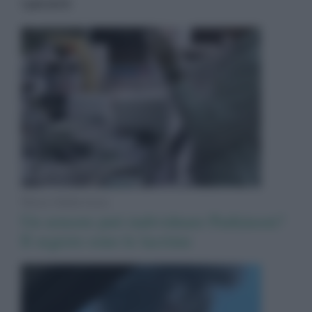
I più letti
News Adnkronos
Un sensore può individuare Parkinson?
Il segreto sono le lacrime