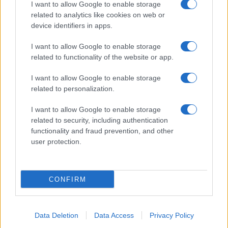
eventuali errori nell’uso del materiale riservato,
I want to allow Google to enable storage
related to analytics like cookies on web or
scriveteci a
info@adhubmedia.com
: provvederemo
device identifiers in apps.
prontamente alla rimozione del materiale lesivo di
diritti di terzi.
I want to allow Google to enable storage
related to functionality of the website or app.
Canale di Notizie.it, testata registrata presso il Tribunale di
I want to allow Google to enable storage
Milano n.68 in data 01/03/2018
|
Contattaci
-
Pubblicità
-
Cookie
related to personalization.
Policy
-
Privacy Policy
-
Preferenze Privacy
-
Note legali
-
Trattamento
dati
I want to allow Google to enable storage
Copyright © 2024 |
Tuo Benessere
- Edito in Italia da
AdHub Media
related to security, including authentication
S.r.l.
- P.IVA 13542920965 Numero REA 2729933 - All Rights Reserved.
functionality and fraud prevention, and other
I magazine di
Notizie.it
:
Donne Magazine
|
Viaggiamo
|
Offerte Shopping
user protection.
|
Tuo Benessere
|
Motori Magazine
|
Food Blog
|
Style24
|
Casa
Magazine
|
Sport Magazine
|
Investimenti Magazine
|
Petstory.it
|
Cineverse Magazine
|
Professione Lavoro
Tutti i contenuti sono prodotti in maniera ibrida da una tecnologia
CONFIRM
proprietaria di Intelligenza Artificiale e da creators indipendenti.
Made with
❤
in Milano Italy
Data Deletion
Data Access
Privacy Policy