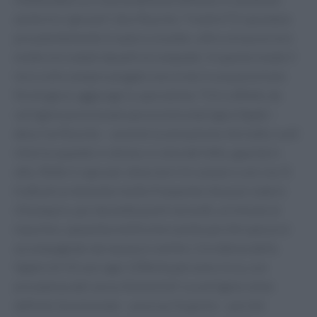
anche tra i giovani", dice Ruscito. "I motivi? Si spostano
prevalentemente in auto e scooter, oltre a trascorrere
molte ore seduti davanti al computer. In questo modo il
loro collo sempre piegato non è mai in una posizione
fisiologica", aggiunge lo specialista. "Chi è affetto da
vertigine posizionale parossistica benigna (Vppb) –
descrive Ruscito – avverte la sensazione che tutto ruoti
intorno quando si sdraia o si alza dal letto, guarda in
alto, flette il capo per allacciarsi le scarpe e così via. Si
tratta di un disturbo molto frequente che può colpire
chiunque e, pur durando pochi secondi, un minuto al
massimo, spaventa moltissimo anche perché spesso è
accompagnato da nausea e vomito. L'incidenza della
Vppb è di 10 casi ogni 100mila persone circa, con
prevalenza del sesso femminile". La vertigine viene
definita "posizionale – precisa l'esperto – perché