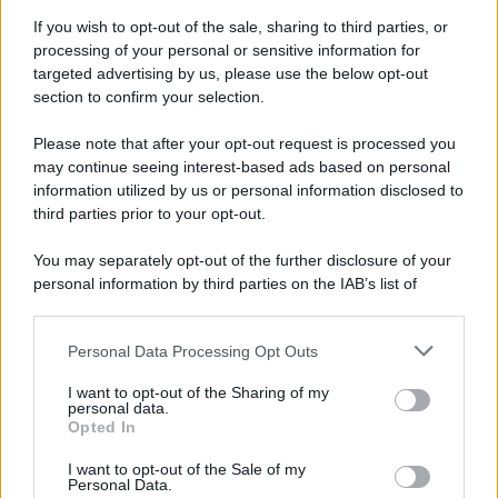
News Adnkronos
If you wish to opt-out of the sale, sharing to third parties, or
Morto dopo la puntura di un calabrone,
processing of your personal or sensitive information for
targeted advertising by us, please use the below opt-out
cosa fare subito: cosa dice l’allergologa
section to confirm your selection.
Please note that after your opt-out request is processed you
may continue seeing interest-based ads based on personal
information utilized by us or personal information disclosed to
third parties prior to your opt-out.
You may separately opt-out of the further disclosure of your
personal information by third parties on the IAB’s list of
downstream participants.
News Adnkronos
Personal Data Processing Opt Outs
This information may also be disclosed by us to third parties
Lebbra, casi in aumento in Florida e
on the IAB’s List of Downstream Participants that may further
l’armadillo torna sotto i riflettori
I want to opt-out of the Sharing of my
disclose it to other third parties.
personal data.
Opted In
Please note that this website/app uses one or more Google
services and may gather and store information including but
I want to opt-out of the Sale of my
Personal Data.
not limited to your visit or usage behaviour. You may click to