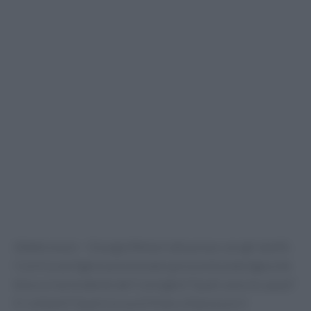
(Adnkronos) – Giorgia Meloni alle prese con gli otoliti.
Cos'è la vertigine posizionale parossistica benigna che
blocca il presidente del Consiglio? Quali sono le cause?
E i sintomi? Qual è la cura? A fare chiarezza è il