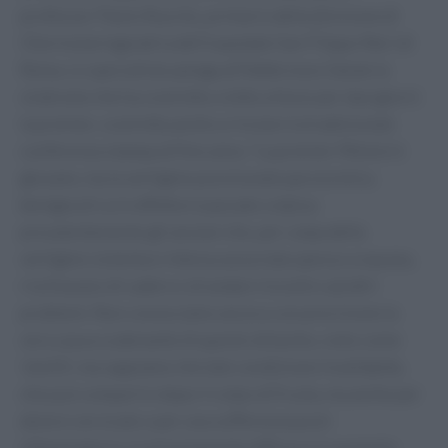
professor Paolo Ruscito, primario della divisione di
Otorinolaringoiatria dell'ospedale San Filippo Neri di
Roma. Lo specialista spiega all'Adnkronos Salute la
sindrome che ha costretto a letto al buio per due giorni
la premier, costretta anche a rinviare la tradizionale
conferenza stampa di fine anno. "La premier Meloni è
giovane, ma la vertigine posizionale parossistica
benigna di cui è affetta in passato colpiva
prevalentemente gli anziani che, per colpa della
vertigine violenta e intensa associata spesso a nausea,
rischiavano di cadere e di andare incontro ad altri
problemi. Non conosciamo ancora con precisione la
vera causa scatenante di questo disturbo, noto come
'otoliti', ma sappiamo che tale condizione invalidante,
che può comparire dopo il colpo di frusta, ma anche per
dolore cervicale o per una sofferenza post-
infiammatoria, è estremamente diffusa e in aumento