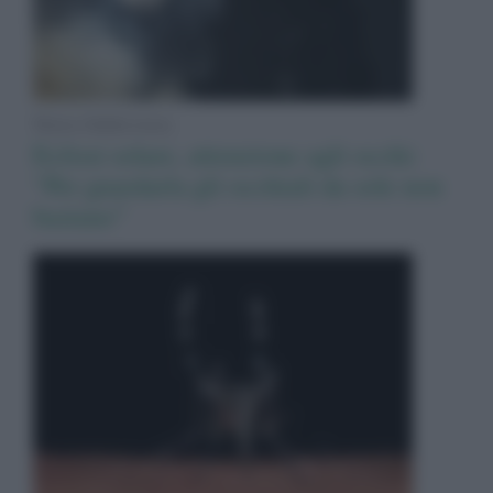
News Adnkronos
Eclissi solare, attenzione agli occhi:
“Per guardarla gli occhiali da sole non
bastano”