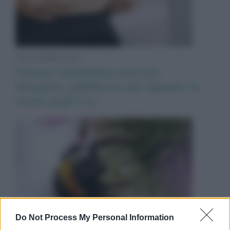
News Adnkronos
Farmaci antidiabete usati per
dimagrire, pubblicità che inganna: la
stretta negli Usa
Do Not Process My Personal Information