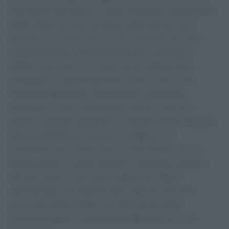
liberatorie che hanno lo scopo di spostare la posizione
degli otoliti, piccoli cristalli di carbonato di calcio
presenti nei canali semicircolari" dell'orecchio, che
compartecipano al mantenimento di un equilibrio
stabile nello spazio, "in modo da non determinare
vertigine". Le manovre possono essere "varie", con
"finalità diagnostiche, terapeutiche o entrambe.
Dipendono inoltre da quale porzione di orecchio
interno vogliamo esplorare: le manovre di Dix Hallpike,
Semont ed Epley servono per la diagnosi e il
trattamento del canale semicircolare posteriore; la
Vannucchi per il canale laterale". Le possono eseguire
"gli specialisti in Otorinolaringoiatria e figure
specializzate non mediche, per ridare al collo una
posizione più fisiologica con liberazione dalla
sintomatologia". —
salutewebinfo@adnkronos.com