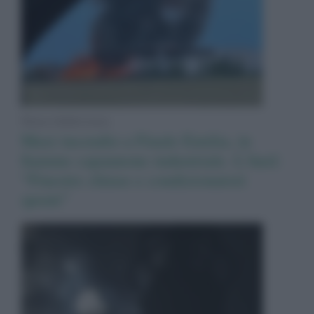
News Adnkronos
Maxi incendio a Finale Emilia, in
fiamme capannone industriale. L’Ausl:
“Finestre chiuse e condizionatori
spenti”