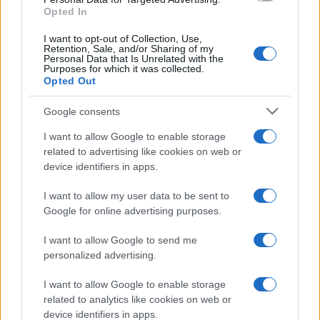
Opted In
Chi siamo
I want to opt-out of Collection, Use,
Ultime Notizie
Retention, Sale, and/or Sharing of my
Personal Data that Is Unrelated with the
Purposes for which it was collected.
Notizie
Opted Out
Gestisci Utiq
Google consents
I want to allow Google to enable storage
Tuo Benessere
è il magazine che approfondisce notizie
related to advertising like cookies on web or
di salute e benessere. Prenditi cura del tuo corpo per
device identifiers in apps.
raggiungere il tuo benessere psicofisico. Consigli e
I want to allow my user data to be sent to
curiosità notizie dedicate su fitness, alimentazione,
Google for online advertising purposes.
salute, cure, estetica, diete del momento. Inoltre
I want to allow Google to send me
troverai guide sul sesso e la coppia scritti dai nostri
personalized advertising.
esperti del settore. Per segnalare alla redazione
eventuali errori nell’uso del materiale riservato,
I want to allow Google to enable storage
related to analytics like cookies on web or
scriveteci a
info@adhubmedia.com
: provvederemo
device identifiers in apps.