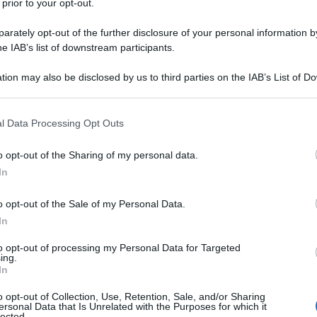
 prior to your opt-out.
ugno 1815 potrebbe essere stata influenzata da
onaparte. Scopri come le emorroidi potrebbero
rately opt-out of the further disclosure of your personal information by
 leadership.
he IAB’s list of downstream participants.
tion may also be disclosed by us to third parties on the IAB’s List of 
 that may further disclose it to other third parties.
 that this website/app uses one or more Google services and may gath
l Data Processing Opt Outs
including but not limited to your visit or usage behaviour. You may click 
 to Google and its third-party tags to use your data for below specifi
o opt-out of the Sharing of my personal data.
ogle consent section.
In
o opt-out of the Sale of my Personal Data.
In
to opt-out of processing my Personal Data for Targeted
ing.
In
o opt-out of Collection, Use, Retention, Sale, and/or Sharing
 dietro le quinte di queste vicende si celano dettagli che
ersonal Data that Is Unrelated with the Purposes for which it
lected.