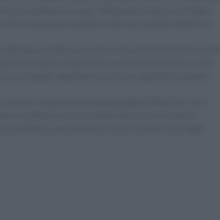
fisica e mentale possa aver influenzato le decisioni di figure
i offre una nuova prospettiva sulla sua sconfitta a Waterloo.
 dell’epoca, lettere personali e resoconti di testimoni ocular
esti documenti rivelano che il suo disturbo era noto ai suoi
vuto un impatto significativo sulle sue capacità di comando.
 la nostra comprensione della battaglia di Waterloo, ma ci
ca possa influenzare il corso della storia. Le emorroidi di
, potrebbero aver giocato un ruolo cruciale in uno degli