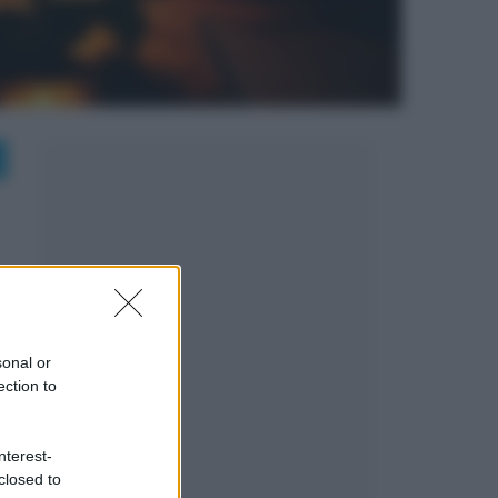
sonal or
ection to
nterest-
closed to