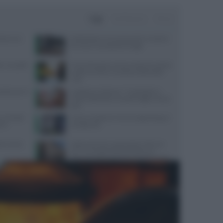
Oggi
Settimana
Mese
rbano con
Defibrillatori semiautomatici in tutte le
farmacie: la proposta di legge
er una pelle
Come dimagrire senza contare le calorie
e patire la fame? La lezione delle diete
‘veg’
nefico per la
Capodanno, Rebuzzi: “Cardiopatici a
rischio abbuffate, ora pasti leggeri senza
sale”
 in 8 città
Come rimettersi in forma dopo Pasqua:
le!’
consigli utili
ulla mente
Lotta ai sarcomi, associazione ‘Ale con
noi’: il 26 luglio Palazzo Madama e
Palazzo Montecitorio illuminati di giallo