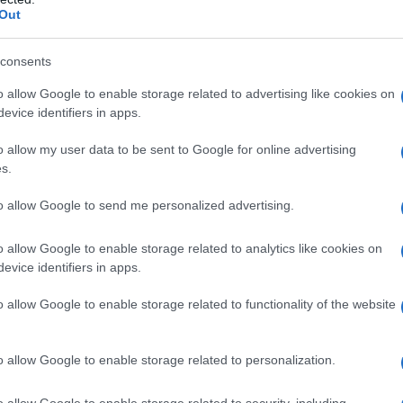
taglia di Waterloo, combattuta l’
18 giugno 1815
è uno di
Out
ti non sanno è che
Napoleone
Bonaparte potrebbe aver
isico: le
emorroidi
.
consents
o allow Google to enable storage related to advertising like cookies on
le, potrebbe aver avuto un impatto significativo sulla sua
evice identifiers in apps.
e la battaglia. Un’analisi approfondita di documenti storici e
o allow my user data to be sent to Google for online advertising
ver influenzato non solo il suo benessere fisico, ma anche le
s.
to allow Google to send me personalized advertising.
un disturbo sottovalutato
o allow Google to enable storage related to analytics like cookies on
evice identifiers in apps.
uò causare dolore, disagio e difficoltà a sedersi per lunghi
, che trascorreva ore in sella a cavallo, questo disturbo
o allow Google to enable storage related to functionality of the website
condo i resoconti storici, Napoleone soffriva di emorroidi già
o.
o allow Google to enable storage related to personalization.
 capacità di concentrarsi e prendere decisioni rapide,
o allow Google to enable storage related to security, including