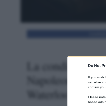
Condivid
La condizione m
Do Not Pr
Napoleone durant
If you wish 
sensitive in
confirm your
Waterloo
Please note
based ads b