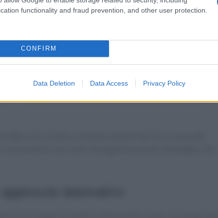
dolore cronico potrebbe aver alterato il suo umore e la sua
cation functionality and fraud prevention, and other user protection.
per lui coordinare le sue truppe in modo efficace.
e
CONFIRM
le sue manovre strategiche e tattiche. Tuttavia, la presenza di
Data Deletion
Data Access
Privacy Policy
aver giocato un ruolo significativo nelle decisioni di
uoversi rapidamente o a cambiare posizione potrebbe essere
ebbe aver esitato a ordinare attacchi decisivi a causa del
 alcune delle sue scelte strategiche durante la battaglia, che
n approccio innovativo
storici è un campo di studio relativamente nuovo, ma sempre pi