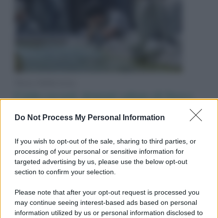
News Adnkronos
Caldo record, domani sabato di fuoco
per la quarta ondata: 19 bollini rossi e 5
Do Not Process My Personal Information
arancioni
If you wish to opt-out of the sale, sharing to third parties, or
processing of your personal or sensitive information for
targeted advertising by us, please use the below opt-out
section to confirm your selection.
Please note that after your opt-out request is processed you
may continue seeing interest-based ads based on personal
information utilized by us or personal information disclosed to