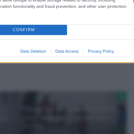
i Guillain-Barré impone ancora una strada lunga e complessa
cation functionality and fraud prevention, and other user protection.
giorno alla volta, è pronto ad affrontare tutto ciò che la vita
Web Info)
CONFIRM
Data Deletion
Data Access
Privacy Policy
Natale, per sci e snowboard alto
esa
tasso infortuni, ‘allenare muscoli
e cuore’