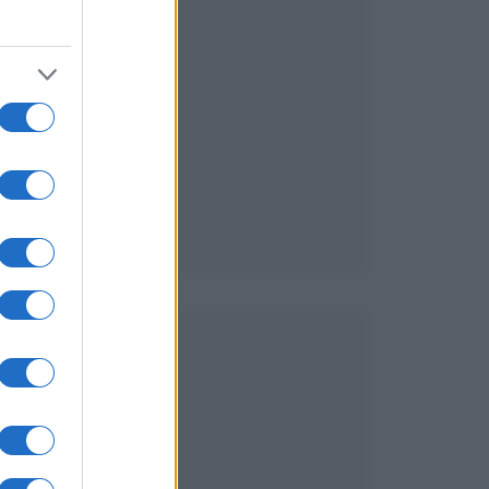
i
.
i