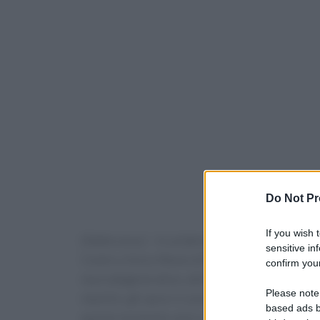
Do Not Pr
If you wish 
(Adnkronos) – In un'atmosfera carica di emozi
sensitive in
Centro clinico Nemo di Milano, dedicato alla c
confirm your
neurodegenerative, attivo dal 2008 all'interno 
Please note
nipotini, gli sposi si sono scambiati le promes
based ads b
questo momento unico, testimone di un amore 