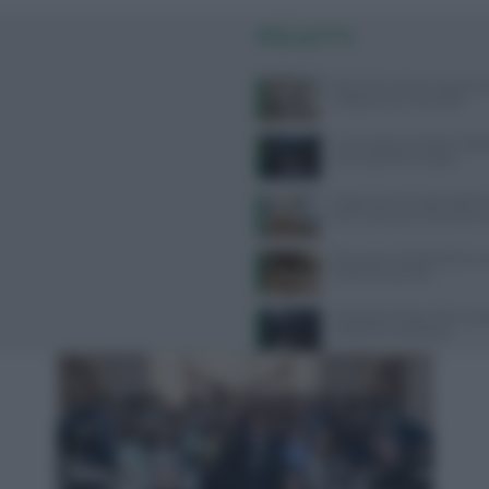
PIÙ LETTI
West Nile: sintomi, prevenzi
categorie più vulnerabili
Come seguire la dieta medi
senza spendere troppo
Dispersione di calore dalla te
dice la scienza sul famoso co
Educazione all’affettività: s
pratici per genitori
Yoga Radio Estate 2026: pr
cantanti e conduzione