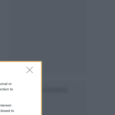
sonal or
ection to
SEGUICI SU FACEBOOK
nterest-
closed to