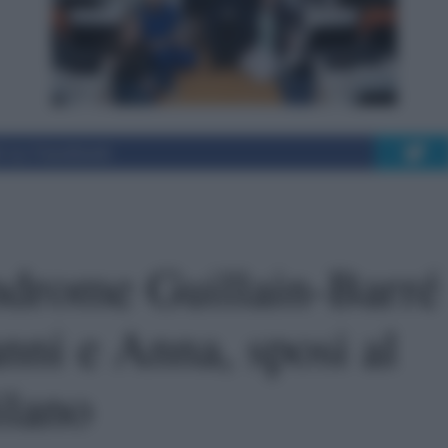
i su Facebook
indrome Guillain-Barré
ni e Anna, sposi al
lano