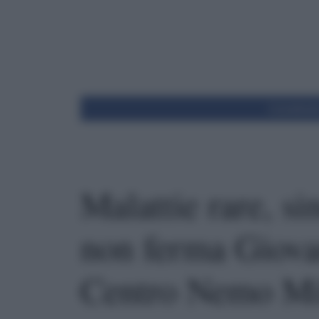
Condivid
Malattie rare, s
non ferma Giovan
Centro Nemo Mi