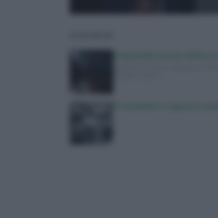
LEGGI ANCHE
Yoga Radio Estate 2026: p
Yoga Radio Estate approda su Italia 
quando vedere…
Tra bambini e ragazzi in au