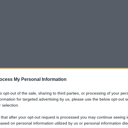
ocess My Personal Information
to opt-out of the sale, sharing to third parties, or processing of your per
one, Giovanni e Anna hanno celebrato il loro matrimonio al
formation for targeted advertising by us, please use the below opt-out s
ura e alla ricerca sulle malattie neuromuscolari e
 selection.
dell'Ospedale Niguarda. Circondati da familiari, figli e
 that after your opt-out request is processed you may continue seeing i
se, sostenuti dall'équipe clinica che ha condiviso con loro
ased on personal information utilized by us or personal information dis
che ha saputo attendere e diventato ancora più forte