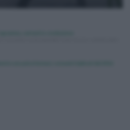
rogramma, cantanti e conduzione
1 con quattro serate imperdibili. Scopri chi sono i cantanti ospiti e
mento uso psicofarmaci, consumi triplicati dal 2016