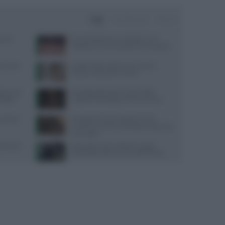
Oggi
Settimana
Mese
one e
Perché desideriamo cibi dolci? Una
risposta c’è e non è quella che immagini
terranea
Capelli fragili sulla fronte: cause e
soluzioni secondo Framesi
sta: cosa
Psicologa dello Sport Ilaria Pradel:
nsiglio
Supporto Psicologico e Performance
trumenti
Desogestrel ed etonogestrel: Aifa
avverte su rischio meningioma dopo uso
prolungato
ogramma,
Attrezzatura per calistenia: guida
all’acquisto online su Gravity Fitness