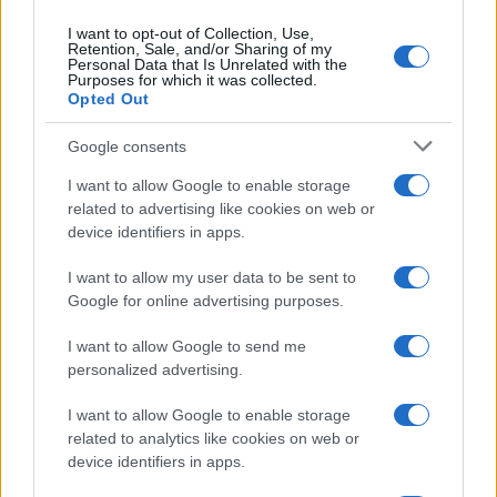
Chi siamo
I want to opt-out of Collection, Use,
Ultime Notizie
Retention, Sale, and/or Sharing of my
Personal Data that Is Unrelated with the
Purposes for which it was collected.
Notizie
Opted Out
Gestisci Utiq
Google consents
I want to allow Google to enable storage
Tuo Benessere
è il magazine che approfondisce notizie
related to advertising like cookies on web or
di salute e benessere. Prenditi cura del tuo corpo per
device identifiers in apps.
raggiungere il tuo benessere psicofisico. Consigli e
I want to allow my user data to be sent to
curiosità notizie dedicate su fitness, alimentazione,
Google for online advertising purposes.
salute, cure, estetica, diete del momento. Inoltre
I want to allow Google to send me
troverai guide sul sesso e la coppia scritti dai nostri
personalized advertising.
esperti del settore. Per segnalare alla redazione
eventuali errori nell’uso del materiale riservato,
I want to allow Google to enable storage
scriveteci a
info@adhubmedia.com
: provvederemo
related to analytics like cookies on web or
device identifiers in apps.
prontamente alla rimozione del materiale lesivo di