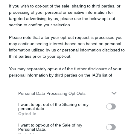
If you wish to opt-out of the sale, sharing to third parties, or
processing of your personal or sensitive information for
targeted advertising by us, please use the below opt-out
section to confirm your selection.
Please note that after your opt-out request is processed you
may continue seeing interest-based ads based on personal
information utilized by us or personal information disclosed to
third parties prior to your opt-out.
You may separately opt-out of the further disclosure of your
personal information by third parties on the IAB’s list of
News Adnkronos
downstream participants.
Caldo record, domani sabato di fuoco
Personal Data Processing Opt Outs
This information may also be disclosed by us to third parties
per la quarta ondata: 19 bollini rossi e 5
on the IAB’s List of Downstream Participants that may further
arancioni
I want to opt-out of the Sharing of my
disclose it to other third parties.
personal data.
Opted In
Please note that this website/app uses one or more Google
services and may gather and store information including but
I want to opt-out of the Sale of my
Personal Data.
not limited to your visit or usage behaviour. You may click to