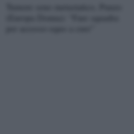
Tumore seno metastatico, Punzo
(Europa Donna): “Fare squadra
per accesso equo a cure”