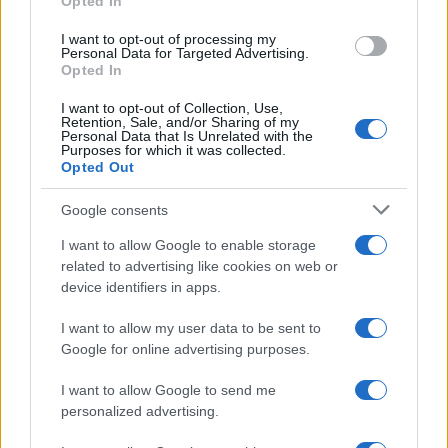
Opted In
grant or deny consent to Google and its third-party tags to
use your data for below specified purposes in below Google
I want to opt-out of processing my
consent section.
Personal Data for Targeted Advertising.
Opted In
Chi siamo
I want to opt-out of Collection, Use,
Ultime Notizie
Retention, Sale, and/or Sharing of my
Personal Data that Is Unrelated with the
Purposes for which it was collected.
Notizie
Opted Out
Gestisci Utiq
Google consents
I want to allow Google to enable storage
Tuo Benessere
è il magazine che approfondisce notizie
related to advertising like cookies on web or
di salute e benessere. Prenditi cura del tuo corpo per
device identifiers in apps.
raggiungere il tuo benessere psicofisico. Consigli e
I want to allow my user data to be sent to
curiosità notizie dedicate su fitness, alimentazione,
Google for online advertising purposes.
salute, cure, estetica, diete del momento. Inoltre
I want to allow Google to send me
troverai guide sul sesso e la coppia scritti dai nostri
personalized advertising.
esperti del settore. Per segnalare alla redazione