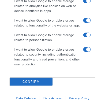
eventuali errori nell’uso del materiale riservato,
I want to allow Google to enable storage
related to analytics like cookies on web or
scriveteci a
info@adhubmedia.com
: provvederemo
device identifiers in apps.
prontamente alla rimozione del materiale lesivo di
diritti di terzi.
I want to allow Google to enable storage
related to functionality of the website or app.
Canale di Notizie.it, testata registrata presso il Tribunale di
I want to allow Google to enable storage
Milano n.68 in data 01/03/2018
|
Contattaci
-
Pubblicità
-
Cookie
related to personalization.
Policy
-
Privacy Policy
-
Preferenze Privacy
-
Note legali
-
Trattamento
dati
I want to allow Google to enable storage
Copyright © 2024 |
Tuo Benessere
- Edito in Italia da
AdHub Media
related to security, including authentication
S.r.l.
- P.IVA 13542920965 Numero REA 2729933 - All Rights Reserved.
functionality and fraud prevention, and other
I magazine di
Notizie.it
:
Donne Magazine
|
Viaggiamo
|
Offerte Shopping
user protection.
|
Tuo Benessere
|
Motori Magazine
|
Food Blog
|
Style24
|
Casa
Magazine
|
Sport Magazine
|
Investimenti Magazine
|
Petstory.it
|
Cineverse Magazine
|
Professione Lavoro
Tutti i contenuti sono prodotti in maniera ibrida da una tecnologia
CONFIRM
proprietaria di Intelligenza Artificiale e da creators indipendenti.
Made with
❤
in Milano Italy
Data Deletion
Data Access
Privacy Policy