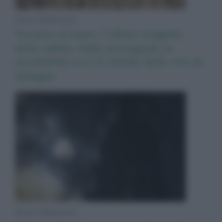
News Adnkronos
Vacanze al mare, l’effetto-trappola
della sabbia: dalle passeggiate ai
racchettoni ecco le insidie della vita da
spiaggia
News Adnkronos