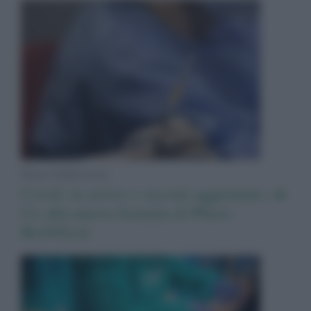
News Adnkronos
Covid: in arrivo i vaccini aggiornati, ok
Ue alla nuova formula di Pfizer-
BioNTech