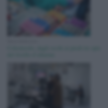
News Adnkronos
Colesterolo, dagli occhi ai piedi tre spie
del livello d’allarme