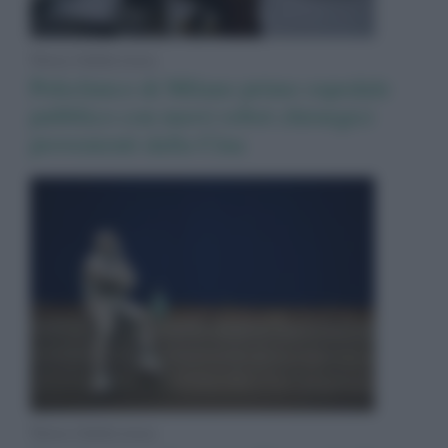
News Adnkronos
Policlinico di Milano primo ospedale
pubblico con nuovi robot chirurgici
provenienti dalla Cina
News Adnkronos