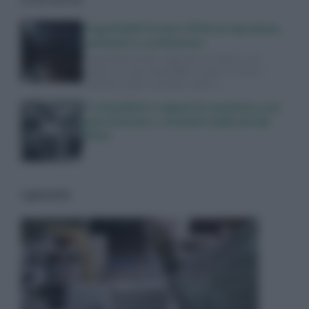
Yoga Radio Estate 2026: programma,
cantanti e conduzione
Yoga Radio Estate approda su Italia 1 con
quattro serate imperdibili. Scopri chi sono i
cantanti ospiti e quando vedere…
Tra bambini e ragazzi in aumento uso
psicofarmaci, consumi triplicati dal
2016
I più letti