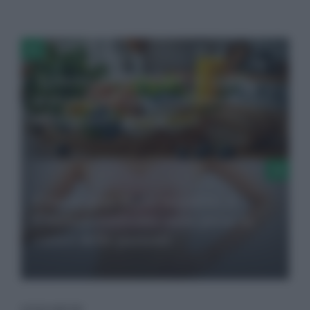
Alimenti cardioprotettivi: guida
pratica a porzioni, frequenze e
abbinamenti gustosi
Cancro seno triplo negativo, a
Cosenza confronto sulla presa in
carico delle pazienti
LEGGI ANCHE