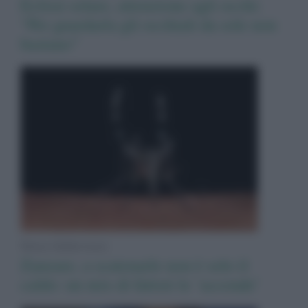
Eclissi solare, attenzione agli occhi:
“Per guardarla gli occhiali da sole non
bastano”
News Adnkronos
Zanzare, a scatenarle non è solo il
caldo: un mix di fattori le ‘accende’