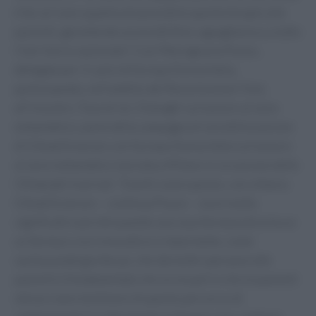
è far arrivare quanto più possibile queste terapie alle
pazienti, garantendo accessibilità e uguaglianza su tutto
il territorio nazionale”. Così Mariagrazia Punzo,
delegata per il Lazio di Europa Donna Italia,
partecipando, nell’ambito del Roma Summer Fest,
all’incontro ‘Due di noi. Dialoghi sul tumore al seno
metastatico’, parte della campagna di sensibilizzazione
di Gilead Sciences con Europa Donna Italia sul tumore
al seno metastatico lanciata a Milano in occasione delle
Olimpiadi invernali. “Eventi come questo, con a fianco
Gilead Sciences – continua Punzo – sono molto
significativi perché quando una casa farmaceutica ha un
un farmaco così innovativo e importante, come
sacituzumab govitecan, che dà molte speranze alle
pazienti è fondamentale che se ne parli e che le pazienti
stesse siano testimoni di questo percorso di