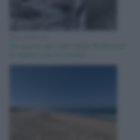
News Adnkronos
Un sensore può individuare Parkinson?
Il segreto sono le lacrime