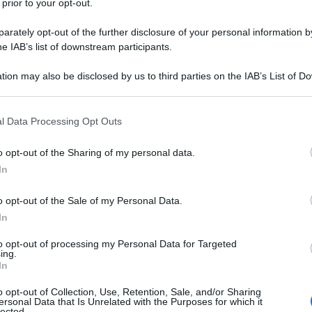
 prior to your opt-out.
are la formula migliore di collaborazione tra medici di medicin
rately opt-out of the further disclosure of your personal information by
e delle competenze, ma con un unico obiettivo: aumentare le
he IAB’s list of downstream participants.
i cittadini". Così Michele Conversano, presidente del Comitato
nos Salute commenta i contenuti dell’evento, che si è svolto,
tion may also be disclosed by us to third parties on the IAB’s List of 
 that may further disclose it to other third parties.
e sulla Prevenzione delle malattie infettive nell’anziano
ni. "Il documento – spiega Conversano – nasce da un percorso d
 that this website/app uses one or more Google services and may gath
l Data Processing Opt Outs
n collaborazione con il Coordinamento interregionale della
including but not limited to your visit or usage behaviour. You may click 
 to Google and its third-party tags to use your data for below specifi
 attiva di tutte le regioni italiane impegnate sui temi della
o opt-out of the Sharing of my personal data.
ogle consent section.
l position paper – chiarisce – affronta in modo sistematico le
In
ora basse coperture vaccinali negli adulti e negli anziani,
o opt-out of the Sale of my Personal Data.
efficaci e fondamentali. Parliamo del vaccino contro
In
 antipneumococcico, quello contro l’Herpes Zoster (il fuoco di
o e Pertosse – malattie che purtroppo ancora oggi causano
to opt-out of processing my Personal Data for Targeted
ing.
o contro il virus respiratorio sinciziale (Rsv). Nonostante la
In
e sono ancora troppo basse e con forti disomogeneità tra una
o opt-out of Collection, Use, Retention, Sale, and/or Sharing
 identificato 3 aree critiche, che corrispondono ai 3 capitoli
ersonal Data that Is Unrelated with the Purposes for which it
lected.