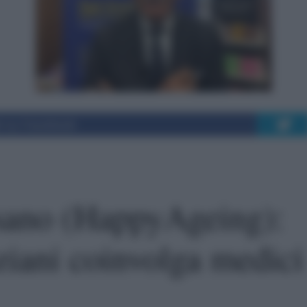
i su Facebook
sano (HappyAgeing):
ziani coinvolga medici