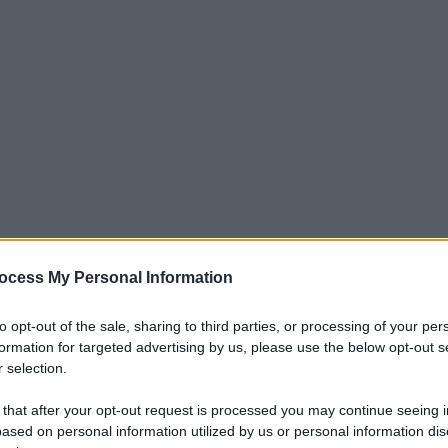
ocess My Personal Information
to opt-out of the sale, sharing to third parties, or processing of your per
formation for targeted advertising by us, please use the below opt-out s
paper, 'Verso un nuovo modello di prevenzione vaccinale
 selection.
o fondato su evidenze, sostenibilità e capacità organizzativa',
 that after your opt-out request is processed you may continue seeing i
ponente scientifica di HappyAgeing – Alleanza italiana per
ased on personal information utilized by us or personal information dis
con il coinvolgimento dei sindacati dei pensionati, è stata