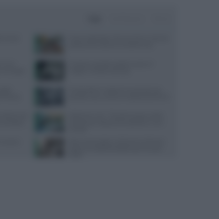
Oggi
Settimana
Mese
terranea
Ossa fragili dopo i 30 anni? Ecco i cibi che
possono fare davvero la differenza
i? Una
Calvizia e perdita capelli: cause e il
he immagini
miglior rimedio naturale
guida
Tra bambini e ragazzi in aumento uso
y Fitness
psicofarmaci, consumi triplicati dal 2016
tile di vita
Alzheimer, Sin: “Test del sangue svolta
o cambiare
epocale per diagnosi tempestive e cure
mirate”
: cause e
Talco cancerogeno: Johnson & Johnson
paga 5,5 miliardi di dollari per le cause
legali