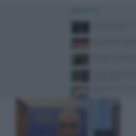
PIÙ LETTI
Come seguire la dieta medi
senza spendere troppo
Perché desideriamo cibi dolc
risposta c’è e non è quella c
Attrezzatura per calistenia: 
all’acquisto online su Gravit
Prevenzione demenza: come s
e terapia metabolica posson
le carte in tavola
Ipertrofia delle piccole labbra
rimedi