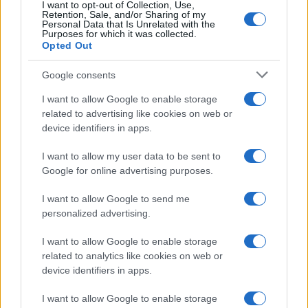
I want to opt-out of Collection, Use,
Ultime Notizie
Retention, Sale, and/or Sharing of my
Personal Data that Is Unrelated with the
Purposes for which it was collected.
Notizie
Opted Out
Gestisci Utiq
Google consents
I want to allow Google to enable storage
Tuo Benessere
è il magazine che approfondisce notizie
related to advertising like cookies on web or
di salute e benessere. Prenditi cura del tuo corpo per
device identifiers in apps.
raggiungere il tuo benessere psicofisico. Consigli e
I want to allow my user data to be sent to
curiosità notizie dedicate su fitness, alimentazione,
Google for online advertising purposes.
salute, cure, estetica, diete del momento. Inoltre
I want to allow Google to send me
troverai guide sul sesso e la coppia scritti dai nostri
personalized advertising.
esperti del settore. Per segnalare alla redazione
eventuali errori nell’uso del materiale riservato,
I want to allow Google to enable storage
related to analytics like cookies on web or
scriveteci a
info@adhubmedia.com
: provvederemo
device identifiers in apps.
prontamente alla rimozione del materiale lesivo di
diritti di terzi.
I want to allow Google to enable storage