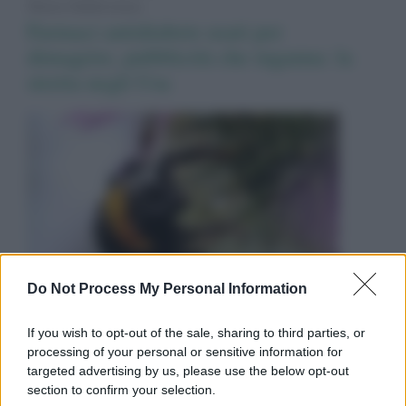
News Adnkronos
Farmaci antidiabete usati per
dimagrire, pubblicità che inganna: la
stretta negli Usa
Do Not Process My Personal Information
News Adnkronos
If you wish to opt-out of the sale, sharing to third parties, or
Morto dopo la puntura di un calabrone,
processing of your personal or sensitive information for
targeted advertising by us, please use the below opt-out
cosa fare subito: cosa dice l’allergologa
section to confirm your selection.