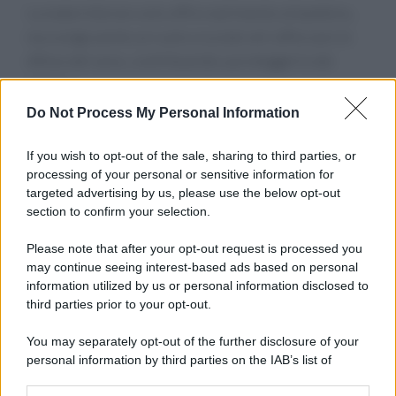
La maternità non solo offre nutrimento al bambino,
ma svolge anche un ruolo cruciale nel rafforzare le
difese del seno, contribuendo a proteggerlo dal
cancro.
Do Not Process My Personal Information
If you wish to opt-out of the sale, sharing to third parties, or
processing of your personal or sensitive information for
targeted advertising by us, please use the below opt-out
section to confirm your selection.
Please note that after your opt-out request is processed you
may continue seeing interest-based ads based on personal
information utilized by us or personal information disclosed to
third parties prior to your opt-out.
Notizie
You may separately opt-out of the further disclosure of your
Pasta innovativa per la salute: riduzione
personal information by third parties on the IAB’s list of
del colesterolo e protezione metabolica
downstream participants.