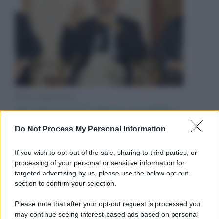
News Adnkronos
Ail rinnova il Comitato scientifico,
Corradini presidente e Locatelli tra i
Do Not Process My Personal Information
componenti
If you wish to opt-out of the sale, sharing to third parties, or
processing of your personal or sensitive information for
targeted advertising by us, please use the below opt-out
section to confirm your selection.
Please note that after your opt-out request is processed you
may continue seeing interest-based ads based on personal