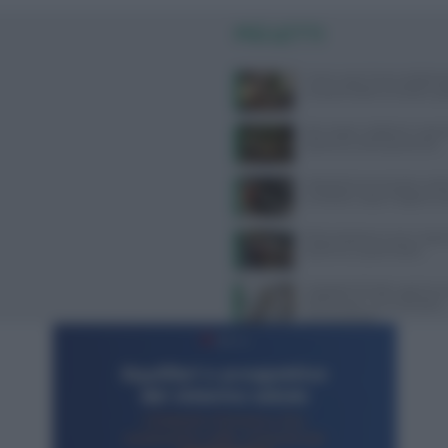
PIÙ LETTI
Come usare l’aria condizion
compromettere la salute: gui
Api, vespe e calabroni: cosa fa
puntura e come prevenirle
Velocità di camminata e salu
cerebrale: scopri il legame 
Alimentazione e acne: scopri 
preferire e quali evitare
Ospedale di Faido: apertura 
dietetico per una nutrizione
personalizzata