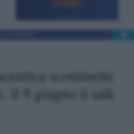
i su Facebook
maceutica scommette
 il 9 giugno il talk