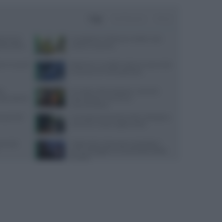
Oggi
Settimana
Mese
ata senza
Consigli per il reflusso in estate: cosa
da pratica
evitare e cosa fare
re in caso di
Alzheimer e eredità materna: cosa rivela
la scienza sul rischio genetico
te
Cervello e alimentazione: nutrienti
sorprendente
essenziali per memoria e
concentrazione
quali cibi
Contratto Sanità 2026-2027: dettagli su
aumenti e nuove regole sull’IA
servizio
Caldo estivo e benessere psicologico:
come proteggere la mente dalle ondate
di calore