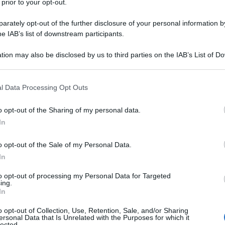
 prior to your opt-out.
esidente di Farmindustria Marcello Cattani, il sottosegretario
ni, Presidente Fondazione ITS NTV. Il talk, organizzato
rately opt-out of the further disclosure of your personal information by
ante di Farmindustria, sarà trasmesso in diretta streaming il
he IAB’s list of downstream participants.
tuzioni, mondo della formazione e aziende è indispensabile per
tion may also be disclosed by us to third parties on the IAB’s List of 
ie a mantenere l’industria farmaceutica italiana leader
 that may further disclose it to other third parties.
ei talenti, formazione di nuove figure tecniche professionali e
 that this website/app uses one or more Google services and may gath
rescita della Nazione.
l Data Processing Opt Outs
including but not limited to your visit or usage behaviour. You may click 
 to Google and its third-party tags to use your data for below specifi
o opt-out of the Sharing of my personal data.
ogle consent section.
In
o opt-out of the Sale of my Personal Data.
In
to opt-out of processing my Personal Data for Targeted
ing.
In
o opt-out of Collection, Use, Retention, Sale, and/or Sharing
ersonal Data that Is Unrelated with the Purposes for which it
lected.