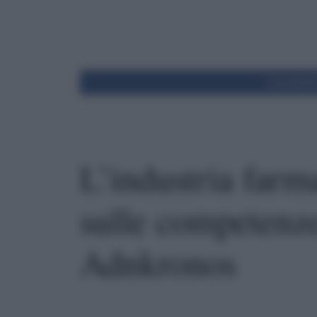
Condivid
L’industria far
sulle competenze,
Adnkronos