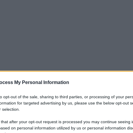
ocess My Personal Information
e e impone velocità di reazione di fronte ai rapidi cambiament
articolare per quella farmaceutica, un settore in cui ricerca e
to opt-out of the sale, sharing to third parties, or processing of your per
formation for targeted advertising by us, please use the below opt-out s
are a come l’impatto dell’intelligenza artificiale e dei big
 selection.
questa transizione – dalla R&S di nuovi farmaci ai processi di
lla medicina di precisione, fino al manufacturing – le
 that after your opt-out request is processed you may continue seeing i
ased on personal information utilized by us or personal information dis
bile, sul quale è necessario fare programmazione strategica 