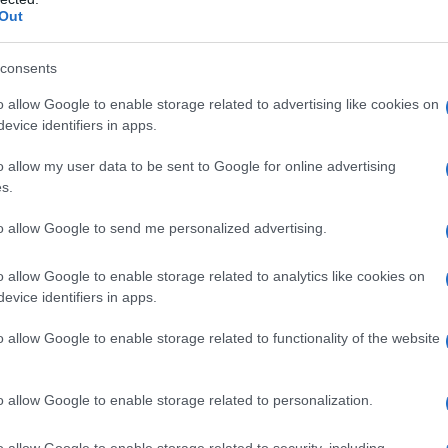
Out
Curigliano (Esmo): “Germania
ltre
esempio per aderenza a test
consents
genomici cancro al seno”
o allow Google to enable storage related to advertising like cookies on
evice identifiers in apps.
o allow my user data to be sent to Google for online advertising
s.
to allow Google to send me personalized advertising.
ongo: i morti sono 1.800
o allow Google to enable storage related to analytics like cookies on
evice identifiers in apps.
o allow Google to enable storage related to functionality of the website
 le calorie e patire la fame? La lezione delle diete
o allow Google to enable storage related to personalization.
o allow Google to enable storage related to security, including