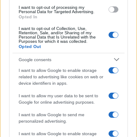
use your data for below specified purposes in below Google
I want to opt-out of processing my
consent section.
Personal Data for Targeted Advertising.
Opted In
Chi siamo
I want to opt-out of Collection, Use,
Ultime Notizie
Retention, Sale, and/or Sharing of my
Personal Data that Is Unrelated with the
Purposes for which it was collected.
Notizie
Opted Out
Gestisci Utiq
Google consents
I want to allow Google to enable storage
Tuo Benessere
è il magazine che approfondisce notizie
related to advertising like cookies on web or
di salute e benessere. Prenditi cura del tuo corpo per
device identifiers in apps.
raggiungere il tuo benessere psicofisico. Consigli e
I want to allow my user data to be sent to
curiosità notizie dedicate su fitness, alimentazione,
Google for online advertising purposes.
salute, cure, estetica, diete del momento. Inoltre
I want to allow Google to send me
troverai guide sul sesso e la coppia scritti dai nostri
personalized advertising.
esperti del settore. Per segnalare alla redazione
eventuali errori nell’uso del materiale riservato,
I want to allow Google to enable storage