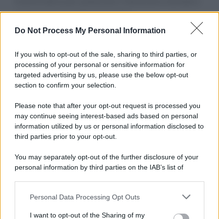
trasformativo per potenziare il benessere mentale e
promuovere la salute psicologica.
Do Not Process My Personal Information
If you wish to opt-out of the sale, sharing to third parties, or
processing of your personal or sensitive information for
targeted advertising by us, please use the below opt-out
section to confirm your selection.
Please note that after your opt-out request is processed you
may continue seeing interest-based ads based on personal
information utilized by us or personal information disclosed to
third parties prior to your opt-out.
Notizie
You may separately opt-out of the further disclosure of your
Pasta innovativa per la salute: riduzione
personal information by third parties on the IAB’s list of
del colesterolo e protezione metabolica
downstream participants.
Personal Data Processing Opt Outs
This information may also be disclosed by us to third parties
Una nuova pasta progettata per ridurre il colesterolo
on the IAB’s List of Downstream Participants that may further
cattivo sta cambiando la nutrizione funzionale.
I want to opt-out of the Sharing of my
disclose it to other third parties.