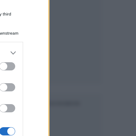
 third
Downstream
er and store
to grant or
ed purposes
SEGUICI SU FACEBOOK