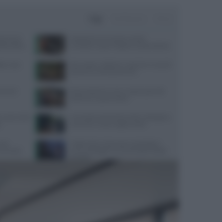
Oggi
Settimana
Mese
ata senza
Velocità di camminata e salute
da pratica
cerebrale: scopri il legame sorprendente
ate: cosa
Api, vespe e calabroni: cosa fare in caso di
puntura e come prevenirle
trienti
Alimentazione e acne: scopri quali cibi
preferire e quali evitare
 cosa rivela
Contratto Sanità 2026-2027: dettagli su
o
aumenti e nuove regole sull’IA
ause
Caldo estivo e benessere psicologico:
 corneale
come proteggere la mente dalle ondate
di calore