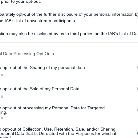
 prior to your opt-out.
rately opt-out of the further disclosure of your personal information by
he IAB’s list of downstream participants.
tion may also be disclosed by us to third parties on the IAB’s List of 
 that may further disclose it to other third parties.
 that this website/app uses one or more Google services and may gath
l Data Processing Opt Outs
including but not limited to your visit or usage behaviour. You may click 
 to Google and its third-party tags to use your data for below specifi
o opt-out of the Sharing of my personal data.
ogle consent section.
In
o opt-out of the Sale of my Personal Data.
In
affrontare una significativa trasformazione con l’introduzione
to opt-out of processing my Personal Data for Targeted
ing.
per il
2025
. Questa innovazione ridefinirà il modo in cui i
In
 Il nuovo approccio si basa su un modello organizzativo
o opt-out of Collection, Use, Retention, Sale, and/or Sharing
iorare l’accesso alle cure e la continuità assistenziale. Di
ersonal Data that Is Unrelated with the Purposes for which it
lected.