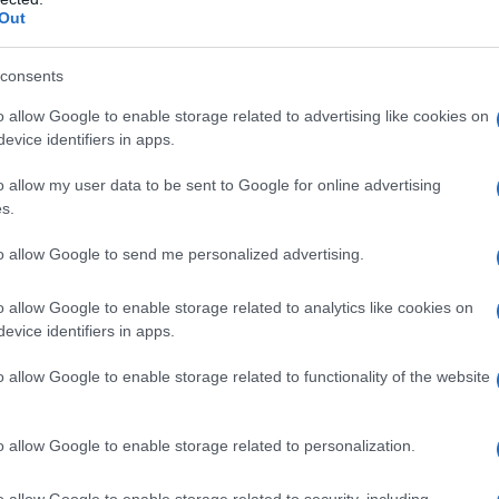
tema influenzerà la pratica medica e la salute pubblica nel
Out
consents
truttura e funzionamento
o allow Google to enable storage related to advertising like cookies on
evice identifiers in apps.
izzazione sanitaria che prevede due livelli di assistenza: gli
ro di riferimento per le prestazioni sanitarie più complesse,
o allow my user data to be sent to Google for online advertising
s.
 7 giorni su 7. Queste strutture saranno attrezzate per gestir
 fungendo da punto di riferimento per i pazienti con necessità
to allow Google to send me personalized advertising.
piccole e diffuse sul territorio, che offrono assistenza primari
 accesso più semplice e diretto ai servizi sanitari.
o allow Google to enable storage related to analytics like cookies on
evice identifiers in apps.
garantire che ogni cittadino riceva le cure necessarie nel
o allow Google to enable storage related to functionality of the website
e risorse disponibili e migliorando l’efficienza del sistema
o allow Google to enable storage related to personalization.
il loro lavoro quotidiano
o allow Google to enable storage related to security, including