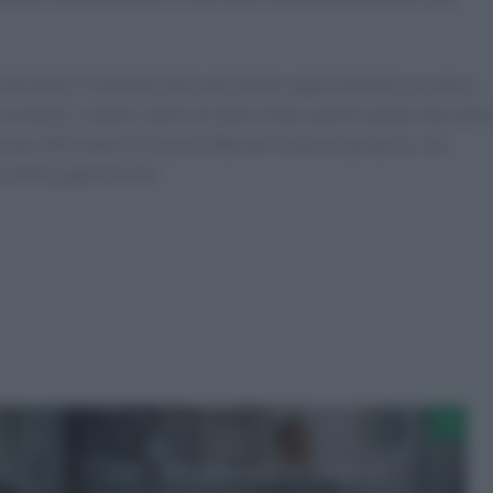
 Comunità e il modello hub-and-spoke rappresentano un passo
essibile. I medici, dalle strutture hub a quelle spoke, dovrann
e per affrontare le nuove sfide del sistema sanitario, con
re della popolazione.
a
Come ottimizzare la pratica