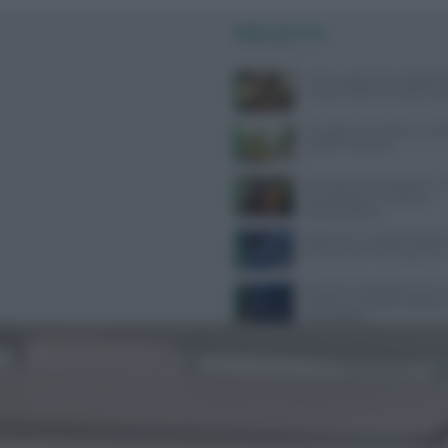
PIÙ LETTI
Come usare l’aria condizion
compromettere la salute: gui
Consigli per il reflusso in est
evitare e cosa fare
Cervello e alimentazione: nu
essenziali per memoria e
concentrazione
Alzheimer e eredità materna:
la scienza sul rischio genetic
Bruciore e fotofobia senza c
evidenti: scopriamo il dolore
neuropatico