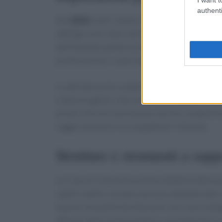
authenti
Dal
2025
, tutti i medici che entreranno nel 
obbligo: esercitare attività a ciclo di scelta p
dall’Azienda sanitaria di riferimento. Ciò impli
professionisti, i quali dovranno bilanciare le 
Le attività orarie comprenderanno visite ambula
e della fragilità, interventi di sanità pubblica
pronti a fornire assistenza a turisti, studenti 
raggio d’azione e le competenze richieste.
Strutture e strumenti a sup
Le Case di Comunità saranno dotate di attrez
rapidi. Inoltre, avranno accesso a banche dati c
Questi strumenti faciliteranno non solo la dia
efficace della salute pubblica, permettendo a