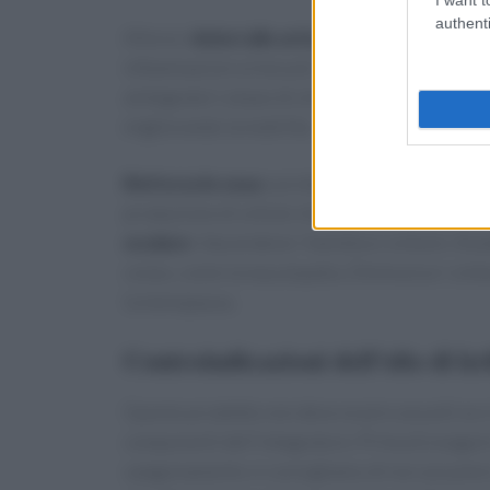
authenti
Allevia i
dolori alle articolazioni
che spesso v
infiammazioni ai tessuti. Secondo alcuni studi è
aintegratori a base di olio di krill sono consigl
migliorando la mobilità.
Rinforza le ossa
e protegge dai danni dell’ost
produzione di cellule che concorrono alla fo
oculare
riducendone i fastidiosi sintomi. Aiut
corpo, come la maculopatia. Diminuisce i sint
la menopausa.
Controindicazioni dell’olio di kri
Questo prodotto non deve essere assunti se si
componenti dell’integratore. Prima di esegui
sanguinamento vi consigliamo di non assumere i