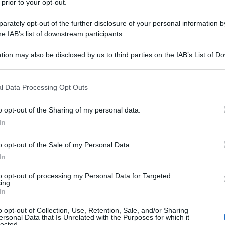
 prior to your opt-out.
rately opt-out of the further disclosure of your personal information by
 di krill sono numerose. Scopriamo tutto quello
he IAB’s list of downstream participants.
o naturale.
tion may also be disclosed by us to third parties on the IAB’s List of 
 that may further disclose it to other third parties.
 that this website/app uses one or more Google services and may gath
l Data Processing Opt Outs
including but not limited to your visit or usage behaviour. You may click 
 to Google and its third-party tags to use your data for below specifi
o opt-out of the Sharing of my personal data.
ogle consent section.
In
o opt-out of the Sale of my Personal Data.
In
to opt-out of processing my Personal Data for Targeted
ing.
In
o opt-out of Collection, Use, Retention, Sale, and/or Sharing
ersonal Data that Is Unrelated with the Purposes for which it
lected.