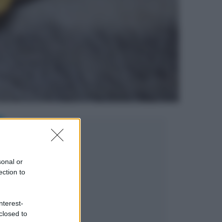
sonal or
ection to
nterest-
closed to