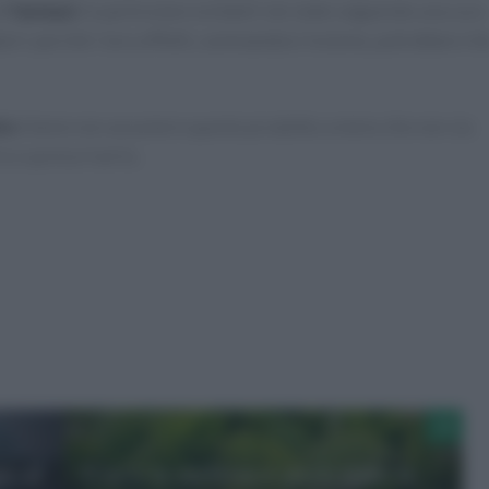
di
farmaci
. In particolare evitateli ste state seguendo una cura
tori: perchè i loro effetti, sommandosi insieme, potrebbero fa
to
è bene non assumere questo prodotto a meno che non sia
o e a prescriverlo.
re al
Cos’è la melissa e quali sono le