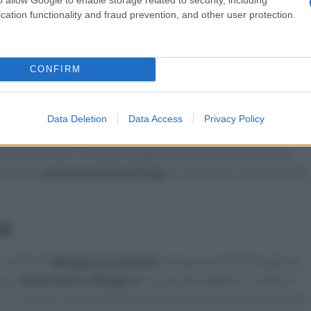
cation functionality and fraud prevention, and other user protection.
engono causati da un eccesso di tossine che provocano
 utile per alleviare il dolore articolare nei casi di
artrite
. Gli
iati per alleviare dolori alla ginocchia e alle articolazioni
CONFIRM
eoporosi. Aiuta ad aumentare la densità ossea e stimola la
Data Deletion
Data Access
Privacy Policy
rmazione del
tessuto osseo
. Riduce anche la
secchezza
ate a prevenire le malattie degenerative di questa parte del
omi della
sintome premestruale
e risulta utile anche durante
ll
 soffre di
allergia ai crostacei
o di ipersensibilità legata ai
re un
intervento chilurgico
a causa del maggiore rischio di
l rimedio naturale. Evitate di prendere integratori a base di