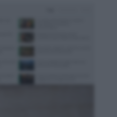
Oggi
Settimana
Mese
ate: cosa
Cervello e alimentazione: nutrienti
essenziali per memoria e
concentrazione
quali cibi
Velocità di camminata e salute
cerebrale: scopri il legame sorprendente
 dettagli su
Api, vespe e calabroni: cosa fare in caso di
IA
puntura e come prevenirle
 cosa rivela
Come combattere il caldo urbano con
o
tetti verdi e meno asfalto
 in tutte le
Come mantenere il benessere durante i
e
viaggi aerei: consigli e esercizi