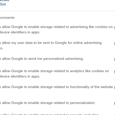
ccoli invertebrati marini appartenenti all’ordine degli
Out
ttimo
integratore alimentare
in quanto si tratta di un
ssenziali
omega 3
. Di solito vengono assunti in capsule
consents
Le proprietà dell’olio di krill sono numerose, vediamo quali
o allow Google to enable storage related to advertising like cookies on
evice identifiers in apps.
o allow my user data to be sent to Google for online advertising
s.
ntiene proprietà importanti per gli
acidi grassi polinsaturi
.
to allow Google to send me personalized advertising.
ci in termini di riduzione del
colesterolo
, dell’infiammazion
a formare pericolosi
coaguli di sangue
.
o allow Google to enable storage related to analytics like cookies on
evice identifiers in apps.
enza di grandi quantità di omega 3 e
Dha
. Per questo motivo
o allow Google to enable storage related to functionality of the website
eridi
. Risulta ottimo anche per alzare i livelli di colesterolo
turale i valori della
pressione sanguigna
. Risulta ottimo
o allow Google to enable storage related to personalization.
 batteri che entrano in contatto con le cellule instestinali gi
o allow Google to enable storage related to security, including