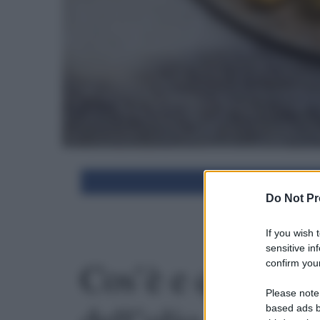
Condivid
Do Not Pr
If you wish 
sensitive in
Cos’è e quali so
confirm your
Please note
based ads b