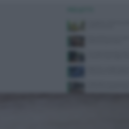
PIÙ LETTI
Consigli per il reflusso in est
evitare e cosa fare
Alimentazione e acne: scopri 
preferire e quali evitare
Contratto Sanità 2026-2027:
aumenti e nuove regole sull’
Alzheimer e eredità materna:
la scienza sul rischio genetic
Defibrillatori semiautomatici
farmacie: la proposta di legg