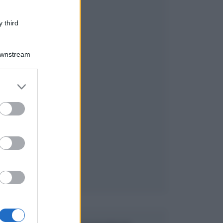
 third
Downstream
er and store
to grant or
ed purposes