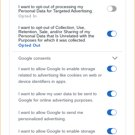
use your data for below specified purposes in below Google
I want to opt-out of processing my
consent section.
Personal Data for Targeted Advertising.
Opted In
Chi siamo
I want to opt-out of Collection, Use,
Ultime Notizie
Retention, Sale, and/or Sharing of my
Personal Data that Is Unrelated with the
Purposes for which it was collected.
Notizie
Opted Out
Gestisci Utiq
Google consents
I want to allow Google to enable storage
Tuo Benessere
è il magazine che approfondisce notizie
related to advertising like cookies on web or
di salute e benessere. Prenditi cura del tuo corpo per
device identifiers in apps.
raggiungere il tuo benessere psicofisico. Consigli e
I want to allow my user data to be sent to
curiosità notizie dedicate su fitness, alimentazione,
Google for online advertising purposes.
salute, cure, estetica, diete del momento. Inoltre
I want to allow Google to send me
troverai guide sul sesso e la coppia scritti dai nostri
personalized advertising.
esperti del settore. Per segnalare alla redazione
eventuali errori nell’uso del materiale riservato,
I want to allow Google to enable storage