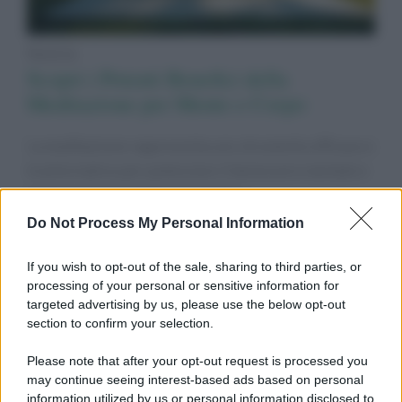
Notizie
Scopri i Potenti Benefici della
Meditazione per Mente e Corpo
La meditazione rappresenta uno strumento efficace e
trasformativo per potenziare il benessere mentale e
promuovere la salute psicologica.
Do Not Process My Personal Information
If you wish to opt-out of the sale, sharing to third parties, or
processing of your personal or sensitive information for
targeted advertising by us, please use the below opt-out
section to confirm your selection.
Please note that after your opt-out request is processed you
may continue seeing interest-based ads based on personal
information utilized by us or personal information disclosed to