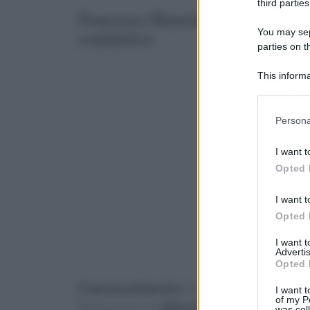
third parties
Francesca Manzini rivela la skinca
You may sepa
conduttrice
parties on t
This informa
Participants
Please note
Persona
information 
deny consent
I want t
in below Go
Opted 
I want t
Opted 
I want 
Advertis
Opted 
Francesca Manzini
imitatrice e
conduttrice
I want t
of my P
Notizia”. Ecco la
skincare routine
della Manzin
was col