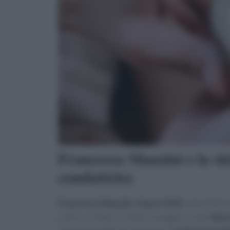
Francesca Manzini e la ski
conduttrice
Francesca Manzini
,
classe 1990
, nata a Roma
comica, imitatrice di personaggi tv come
Mara