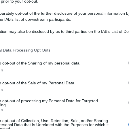
 prior to your opt-out.
re routine: scopriamo la cura di bellezza della
rately opt-out of the further disclosure of your personal information by
he IAB’s list of downstream participants.
tion may also be disclosed by us to third parties on the IAB’s List of 
 that may further disclose it to other third parties.
 that this website/app uses one or more Google services and may gath
l Data Processing Opt Outs
including but not limited to your visit or usage behaviour. You may click 
 to Google and its third-party tags to use your data for below specifi
o opt-out of the Sharing of my personal data.
ogle consent section.
In
o opt-out of the Sale of my Personal Data.
In
to opt-out of processing my Personal Data for Targeted
ing.
In
radiofonica, è stata anche al famoso bancone di “Striscia la
o opt-out of Collection, Use, Retention, Sale, and/or Sharing
ersonal Data that Is Unrelated with the Purposes for which it
i per curare la pelle.
lected.