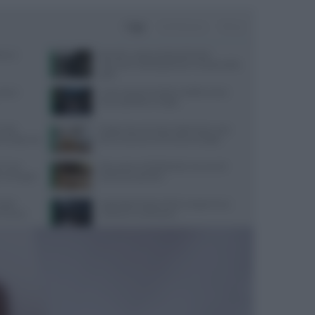
Oggi
Settimana
Mese
one e
Benefici e potenzialità dell’acido
ialuronico sublinguale per la salute della
pelle
ause e
Come seguire la dieta mediterranea
senza spendere troppo
 Aifa
Dispersione di calore dalla testa: cosa
oma dopo uso
dice la scienza sul famoso consiglio
i? Una
Educazione all’affettività: strumenti
he immagini
pratici per genitori
radel:
Yoga Radio Estate 2026: programma,
ormance
cantanti e conduzione