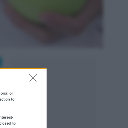
sonal or
ection to
nterest-
closed to