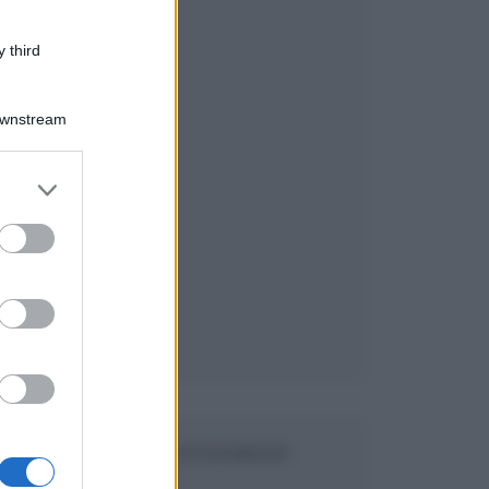
 third
Downstream
er and store
to grant or
ed purposes
SEGUICI SU FACEBOOK