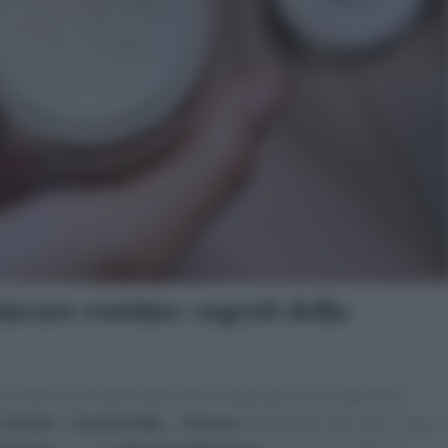
ncare routine: segreti della
 e nota sia in televisione che in radio per le sue abilità di
 Venier
e
Sandra Milo
, a
34 anni
splende più che mai. Il suo è