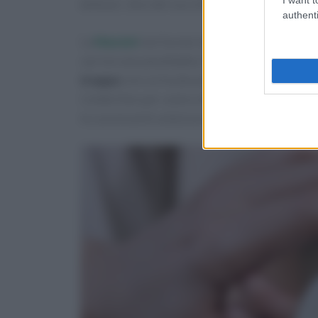
bellezza”
, dice del suo chirurgo estetico.
authenti
La
Manzini
non ha mai studiato
recitazione
m
carriera da autodidatta. Nel tempo ha raccon
troppo
con cui ha dovuto lottare nel tempo c
Celebrities per volere di
Maria De Filippi
, è s
le convincenti esibizioni di Tale e quale show