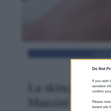
Condivid
Do Not Pr
La skincare rout
If you wish 
sensitive in
confirm your
Manzini
Please note
based ads b