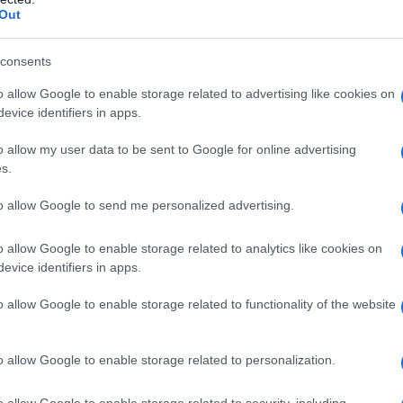
Out
ancesca Manzini
consents
 radiofonica
, 34 anni, nasce come comica per poi avere
o allow Google to enable storage related to advertising like cookies on
evice identifiers in apps.
alla conduzione di “Tutti pazzi per RDS”. La sua carriera è
na su Rai Uno e Gialappa’s Band. La
Manzini
è stata anche al
o allow my user data to be sent to Google for online advertising
tti
dove è tornata anche quest’anno, sempre in veste di
s.
ca Manzini
è nota anche per le sue
abilità nel canto
e nella
to allow Google to send me personalized advertising.
 pelle
, visibilmente curata e al top?
o allow Google to enable storage related to analytics like cookies on
greti di bellezza
che mette in atto ogni giorno per avere una
evice identifiers in apps.
 televisione con le luci dei riflettori puntati su di lei. “
Il mio
o allow Google to enable storage related to functionality of the website
rattere mi ritrovo nella “belle epoque”
, dice la Manzini.
e prevede principalmente
pochi step
ma scelti con cura.
na
crema idratante di Filorga
per distendere il viso e spesso
o allow Google to enable storage related to personalization.
iniezioni di filler, e anche
rinofiller
,
“lui è il Michelangelo della
o allow Google to enable storage related to security, including