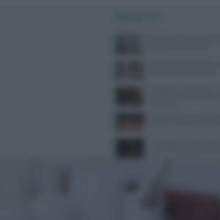
PIÙ LETTI
West Nile: sintomi, prevenzi
categorie più vulnerabili
Capelli fragili sulla fronte: c
soluzioni secondo Framesi
Desogestrel ed etonogestrel:
avverte su rischio meningi
prolungato
Perché desideriamo cibi dolc
risposta c’è e non è quella c
Psicologa dello Sport Ilaria P
Supporto Psicologico e Perf