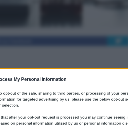
i su Facebook
he rare nella SMA:
ocess My Personal Information
le terapie
to opt-out of the sale, sharing to third parties, or processing of your per
formation for targeted advertising by us, please use the below opt-out s
 selection.
ssono cambiare il panorama terapeutico per l
 that after your opt-out request is processed you may continue seeing i
influenzano l'accesso ai trattamenti.
ased on personal information utilized by us or personal information dis