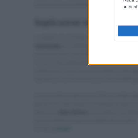
senza accesso a trattamenti potenzialmente sa
authenti
Implicazioni terapeutiche e 
Lo studio non si limita a identificare varianti
neonatale
per la SMA, già attivo in diverse re
precocemente i casi di SMA, permettendo di avv
la ricerca ha evidenziato che molti casi di var
tradizionali. È quindi cruciale implementare 
identificare anche le forme più rare di SMA, g
Il futuro della terapia per la SMA potrebbe d
genetiche e dalla capacità di integrare queste
approccio
data-driven
si può sperare di ottimi
pazienti affetti da questa malattia devastante.
Scritto da
Staff