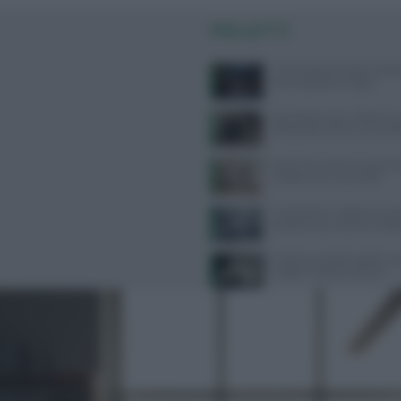
PIÙ LETTI
Come seguire la dieta medi
senza spendere troppo
Attrezzatura per calistenia: 
all’acquisto online su Gravit
West Nile: sintomi, prevenzi
categorie più vulnerabili
Tra bambini e ragazzi in au
psicofarmaci, consumi tripli
Calvizia e perdita capelli: caus
miglior rimedio naturale