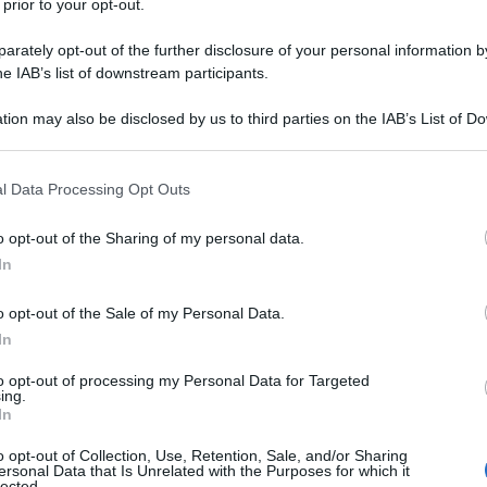
 prior to your opt-out.
rately opt-out of the further disclosure of your personal information by
he IAB’s list of downstream participants.
tion may also be disclosed by us to third parties on the IAB’s List of 
 that may further disclose it to other third parties.
 that this website/app uses one or more Google services and may gath
l Data Processing Opt Outs
including but not limited to your visit or usage behaviour. You may click 
 to Google and its third-party tags to use your data for below specifi
o opt-out of the Sharing of my personal data.
ogle consent section.
In
o opt-out of the Sale of my Personal Data.
In
perto nuove strade nella comprensione e nel trattamento di
to opt-out of processing my Personal Data for Targeted
ing.
le
(SMA). Recenti ricerche condotte dall’
Università degli
In
azione IRCCS Ca’ Granda Ospedale Maggiore Policlinico
,
o opt-out of Collection, Use, Retention, Sale, and/or Sharing
rebbero avere un impatto significativo sull’approccio
ersonal Data that Is Unrelated with the Purposes for which it
lected.