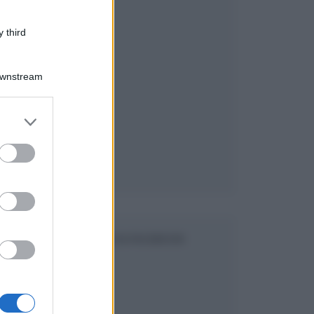
 third
Downstream
er and store
to grant or
ed purposes
SEGUICI SU FACEBOOK