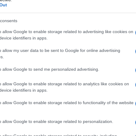
grave malattia neuromuscolare. La SMA colpisce i motoneuroni,
Out
scolare e di mobilità. La
caratterizzazione genetica
per accedere a nuove terapie, ma anche per personalizzare il
consents
 ogni paziente.
o allow Google to enable storage related to advertising like cookies on
evice identifiers in apps.
erte
o allow my user data to be sent to Google for online advertising
s.
blicata sulla rivista
Neurology Genetics
, sono stati analizzati
enti anni. Un dato sorprendente emerso dallo studio è che nel
to allow Google to send me personalized advertising.
ucleotidiche singole
nel gene
SMN1
, spesso associate a una
perta una condizione rara in cui i pazienti presentano geni ibridi
o allow Google to enable storage related to analytics like cookies on
evice identifiers in apps.
tali, poiché le varianti genetiche possono influenzare
rapeutici.
o allow Google to enable storage related to functionality of the website
 risposta positiva di un paziente al trattamento con
o allow Google to enable storage related to personalization.
. Ciò evidenzia l’importanza di una diagnosi accurata e
ssono sfuggire agli screening standard, lasciando i pazienti
o allow Google to enable storage related to security, including