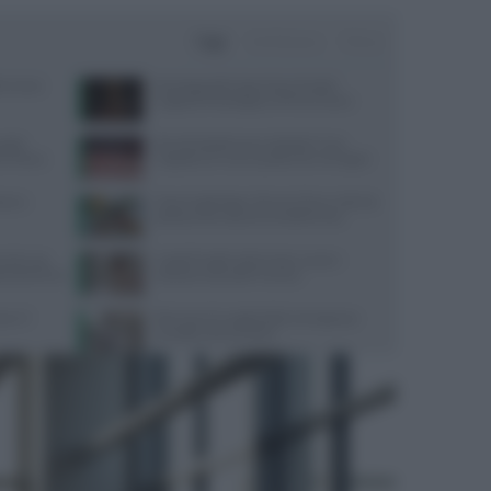
Oggi
Settimana
Mese
terranea
Psicologa dello Sport Ilaria Pradel:
Supporto Psicologico e Performance
guida
Perché desideriamo cibi dolci? Una
y Fitness
risposta c’è e non è quella che immagini
one e
Ossa fragili dopo i 30 anni? Ecco i cibi che
possono fare davvero la differenza
mento uso
Capelli fragili sulla fronte: cause e
cati dal 2016
soluzioni secondo Framesi
e e il
Riscrivere le regole della menopausa:
consigli e prevenzione