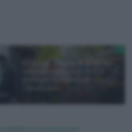
in
Sicurezza alimentare in Europa:
come la campagna Safe2Eat
promuove la fiducia dei
consumatori
 affidabile con strumenti gratuiti