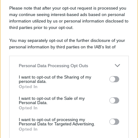
Please note that after your opt-out request is processed you
may continue seeing interest-based ads based on personal
information utilized by us or personal information disclosed to
third parties prior to your opt-out.
You may separately opt-out of the further disclosure of your
personal information by third parties on the IAB’s list of
downstream participants.
News Adnkronos
Personal Data Processing Opt Outs
This information may also be disclosed by us to third parties
Lebbra, casi in aumento in Florida e
on the IAB’s List of Downstream Participants that may further
l’armadillo torna sotto i riflettori
I want to opt-out of the Sharing of my
disclose it to other third parties.
personal data.
Opted In
Please note that this website/app uses one or more Google
services and may gather and store information including but
I want to opt-out of the Sale of my
Personal Data.
not limited to your visit or usage behaviour. You may click to
Opted In
grant or deny consent to Google and its third-party tags to
use your data for below specified purposes in below Google
I want to opt-out of processing my
consent section.
Personal Data for Targeted Advertising.
Opted In
Chi siamo