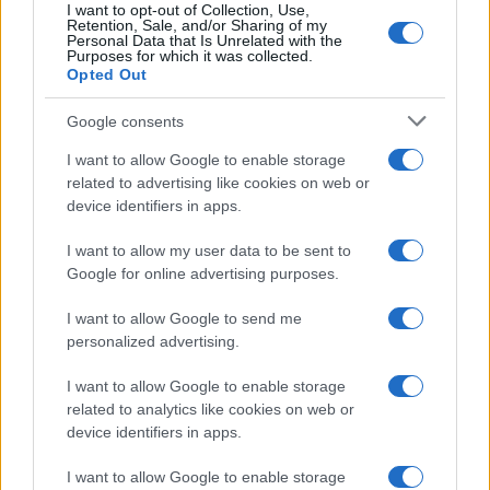
I want to opt-out of Collection, Use,
Ultime Notizie
Retention, Sale, and/or Sharing of my
Personal Data that Is Unrelated with the
Purposes for which it was collected.
Notizie
Opted Out
Gestisci Utiq
Google consents
I want to allow Google to enable storage
Tuo Benessere
è il magazine che approfondisce notizie
related to advertising like cookies on web or
di salute e benessere. Prenditi cura del tuo corpo per
device identifiers in apps.
raggiungere il tuo benessere psicofisico. Consigli e
I want to allow my user data to be sent to
curiosità notizie dedicate su fitness, alimentazione,
Google for online advertising purposes.
salute, cure, estetica, diete del momento. Inoltre
I want to allow Google to send me
troverai guide sul sesso e la coppia scritti dai nostri
personalized advertising.
esperti del settore. Per segnalare alla redazione
eventuali errori nell’uso del materiale riservato,
I want to allow Google to enable storage
related to analytics like cookies on web or
scriveteci a
info@adhubmedia.com
: provvederemo
device identifiers in apps.
prontamente alla rimozione del materiale lesivo di
diritti di terzi.
I want to allow Google to enable storage